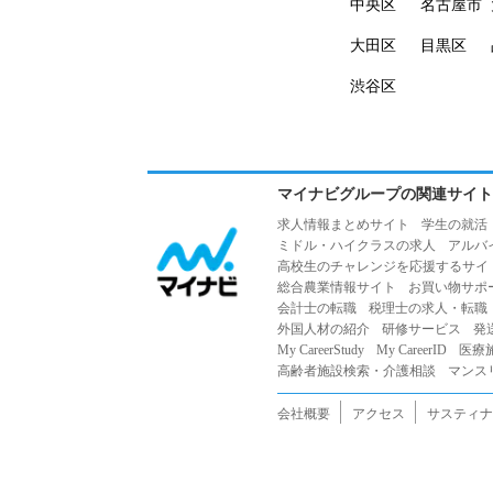
中央区
名古屋市
大田区
目黒区
渋谷区
マイナビグループの関連サイト
求人情報まとめサイト
学生の就活
ミドル・ハイクラスの求人
アルバ
高校生のチャレンジを応援するサイ
総合農業情報サイト
お買い物サポ
会計士の転職
税理士の求人・転職
外国人材の紹介
研修サービス
発
My CareerStudy
My CareerID
医療
高齢者施設検索・介護相談
マンス
会社概要
アクセス
サスティナ