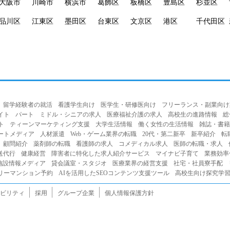
大阪市
川崎市
横浜市
葛飾区
板橋区
豊島区
杉並区
品川区
江東区
墨田区
台東区
文京区
港区
千代田区
留学経験者の就活
看護学生向け
医学生・研修医向け
フリーランス・副業向け
イト
パート
ミドル・シニアの求人
医療福祉介護の求人
高校生の進路情報
総
ト
ティーンマーケティング支援
大学生活情報
働く女性の生活情報
雑誌・書籍
ートメディア
人材派遣
Web・ゲーム業界の転職
20代・第二新卒
新卒紹介
転
顧問紹介
薬剤師の転職
看護師の求人
コメディカル求人
医師の転職・求人
送代行
健康経営
障害者に特化した求人紹介サービス
マイナビ子育て
業務効率
施設情報メディア
貸会議室・スタジオ
医療業界の経営支援
社宅・社員寮手配
リーマンション予約
AIを活用したSEOコンテンツ支援ツール
高校生向け探究学習プ
ビリティ
採用
グループ企業
個人情報保護方針