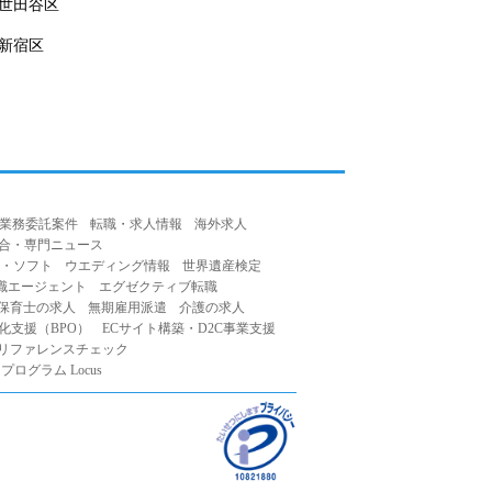
世田谷区
新宿区
業務委託案件
転職・求人情報
海外求人
合・専門ニュース
・ソフト
ウエディング情報
世界遺産検定
職エージェント
エグゼクティブ転職
保育士の求人
無期雇用派遣
介護の求人
化支援（BPO）
ECサイト構築・D2C事業支援
リファレンスチェック
ログラム Locus