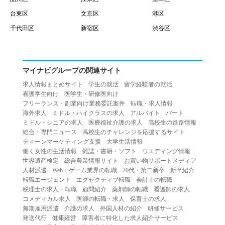
台東区
文京区
港区
千代田区
新宿区
渋谷区
マイナビグループの関連サイト
求人情報まとめサイト
学生の就活
留学経験者の就活
看護学生向け
医学生・研修医向け
フリーランス・副業向け業務委託案件
転職・求人情報
海外求人
ミドル・ハイクラスの求人
アルバイト
パート
ミドル・シニアの求人
医療福祉介護の求人
高校生の進路情報
総合・専門ニュース
高校生のチャレンジを応援するサイト
ティーンマーケティング支援
大学生活情報
働く女性の生活情報
雑誌・書籍・ソフト
ウエディング情報
世界遺産検定
総合農業情報サイト
お買い物サポートメディア
人材派遣
Web・ゲーム業界の転職
20代・第二新卒
新卒紹介
転職エージェント
エグゼクティブ転職
会計士の転職
税理士の求人・転職
顧問紹介
薬剤師の転職
看護師の求人
コメディカル求人
医師の転職・求人
保育士の求人
無期雇用派遣
介護の求人
外国人材の紹介
研修サービス
発送代行
健康経営
障害者に特化した求人紹介サービス