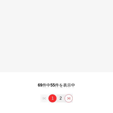
69
件中
55
件を表示中
1
2