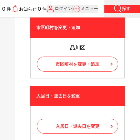
0
0
ログイン
メニュー
探す
り
件
お知らせ
件
市区町村を変更・追加
品川区
市区町村を変更・追加
入居日・退去日を変更
入居日・退去日を変更