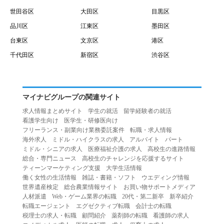
世田谷区
大田区
目黒区
品川区
江東区
墨田区
台東区
文京区
港区
千代田区
新宿区
渋谷区
マイナビグループの関連サイト
求人情報まとめサイト
学生の就活
留学経験者の就活
看護学生向け
医学生・研修医向け
フリーランス・副業向け業務委託案件
転職・求人情報
海外求人
ミドル・ハイクラスの求人
アルバイト
パート
ミドル・シニアの求人
医療福祉介護の求人
高校生の進路情報
総合・専門ニュース
高校生のチャレンジを応援するサイト
ティーンマーケティング支援
大学生活情報
働く女性の生活情報
雑誌・書籍・ソフト
ウエディング情報
世界遺産検定
総合農業情報サイト
お買い物サポートメディア
人材派遣
Web・ゲーム業界の転職
20代・第二新卒
新卒紹介
転職エージェント
エグゼクティブ転職
会計士の転職
税理士の求人・転職
顧問紹介
薬剤師の転職
看護師の求人