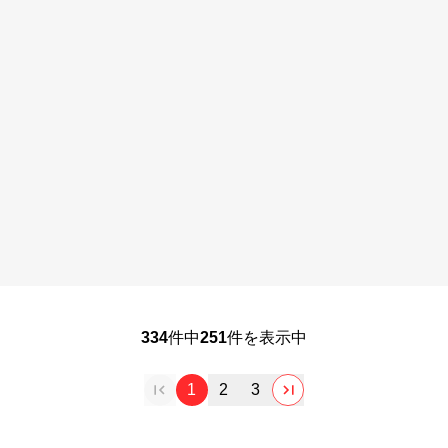
334
件中
251
件を表示中
1
2
3