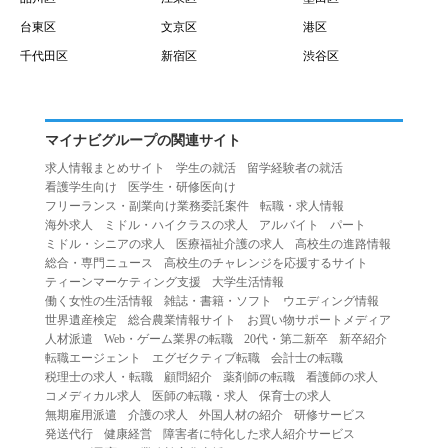
台東区
文京区
港区
千代田区
新宿区
渋谷区
マイナビグループの関連サイト
求人情報まとめサイト
学生の就活
留学経験者の就活
看護学生向け
医学生・研修医向け
フリーランス・副業向け業務委託案件
転職・求人情報
海外求人
ミドル・ハイクラスの求人
アルバイト
パート
ミドル・シニアの求人
医療福祉介護の求人
高校生の進路情報
総合・専門ニュース
高校生のチャレンジを応援するサイト
ティーンマーケティング支援
大学生活情報
働く女性の生活情報
雑誌・書籍・ソフト
ウエディング情報
世界遺産検定
総合農業情報サイト
お買い物サポートメディア
人材派遣
Web・ゲーム業界の転職
20代・第二新卒
新卒紹介
転職エージェント
エグゼクティブ転職
会計士の転職
税理士の求人・転職
顧問紹介
薬剤師の転職
看護師の求人
コメディカル求人
医師の転職・求人
保育士の求人
無期雇用派遣
介護の求人
外国人材の紹介
研修サービス
発送代行
健康経営
障害者に特化した求人紹介サービス