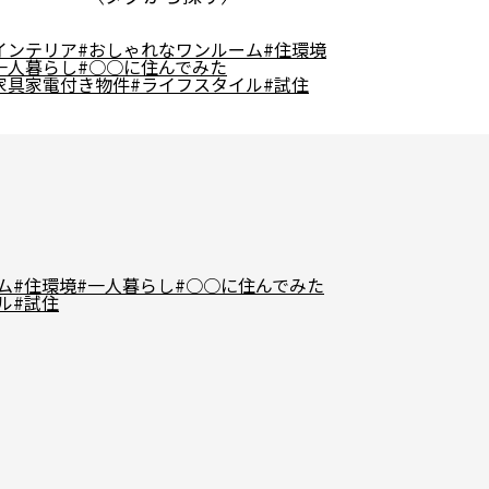
インテリア
#おしゃれなワンルーム
#住環境
一人暮らし
#○○に住んでみた
家具家電付き物件
#ライフスタイル
#試住
ム
#住環境
#一人暮らし
#○○に住んでみた
ル
#試住