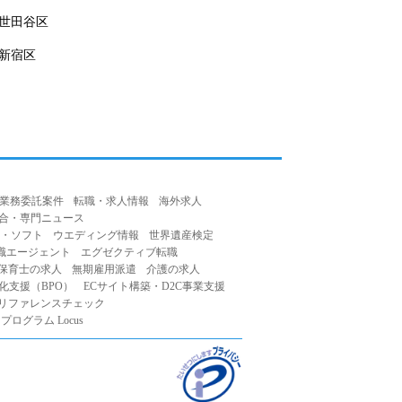
世田谷区
新宿区
業務委託案件
転職・求人情報
海外求人
合・専門ニュース
・ソフト
ウエディング情報
世界遺産検定
職エージェント
エグゼクティブ転職
保育士の求人
無期雇用派遣
介護の求人
化支援（BPO）
ECサイト構築・D2C事業支援
リファレンスチェック
ログラム Locus