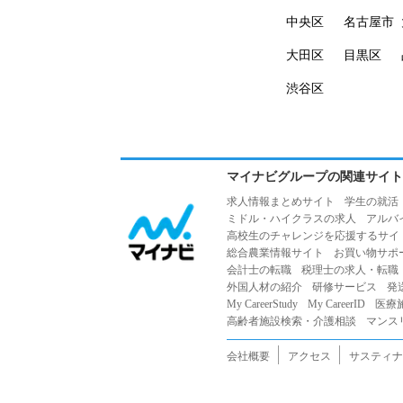
中央区
名古屋市
大田区
目黒区
渋谷区
マイナビグループの関連サイト
求人情報まとめサイト
学生の就活
ミドル・ハイクラスの求人
アルバ
高校生のチャレンジを応援するサイ
総合農業情報サイト
お買い物サポ
会計士の転職
税理士の求人・転職
外国人材の紹介
研修サービス
発
My CareerStudy
My CareerID
医療
高齢者施設検索・介護相談
マンス
会社概要
アクセス
サスティナ