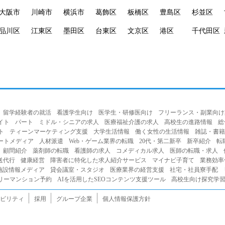
大阪市
川崎市
横浜市
葛飾区
板橋区
豊島区
杉並区
品川区
江東区
墨田区
台東区
文京区
港区
千代田区
留学経験者の就活
看護学生向け
医学生・研修医向け
フリーランス・副業向け
イト
パート
ミドル・シニアの求人
医療福祉介護の求人
高校生の進路情報
総
ト
ティーンマーケティング支援
大学生活情報
働く女性の生活情報
雑誌・書籍
ートメディア
人材派遣
Web・ゲーム業界の転職
20代・第二新卒
新卒紹介
転
顧問紹介
薬剤師の転職
看護師の求人
コメディカル求人
医師の転職・求人
送代行
健康経営
障害者に特化した求人紹介サービス
マイナビ子育て
業務効率
施設情報メディア
貸会議室・スタジオ
医療業界の経営支援
社宅・社員寮手配
リーマンション予約
AIを活用したSEOコンテンツ支援ツール
高校生向け探究学習プ
ビリティ
採用
グループ企業
個人情報保護方針