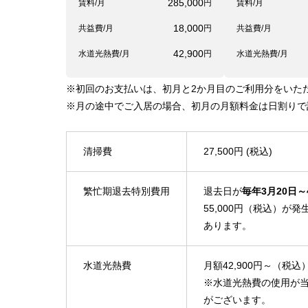
285,000
賃料/月
円
賃料/月
18,000
共益費/月
円
共益費/月
42,900
水道光熱費/月
円
水道光熱費/月
※初回のお支払いは、初月と2か月目のご利用分をいた
※月の途中でご入居の場合、初月の月額料金は日割りで
清掃費
27,500円 (税込)
繁忙期退去特別費用
退去日が
毎年3月20日～
55,000円（税込）
あります。
水道光熱費
月額42,900円～（税込）
※水道光熱費の使用が
がございます。