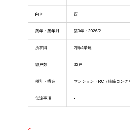
向き
西
築年・築年月
築0年・2026/2
所在階
2階/4階建
総戸数
33戸
種別・構造
マンション・RC（鉄筋コンク
伝達事項
-