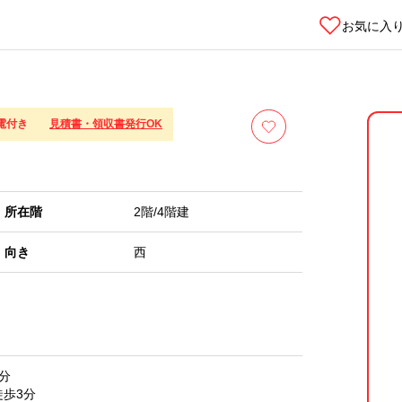
お気に入
電付き
見積書・領収書発行OK
所在階
2階/
4
階建
向き
西
分
徒歩3分