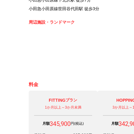
小田急小田原線下北沢駅 徒歩7分
小田急小田原線世田谷代田駅 徒歩3分
周辺施設・ランドマーク
料金
FITTING
プラン
HOPPIN
1か月以上～3か月未満
3か月以上～
345,900
342,9
月額
円(税込)
月額