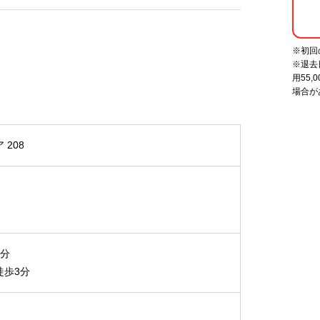
※初回
※
退去
用55
場合が
 208
7分
徒歩3分