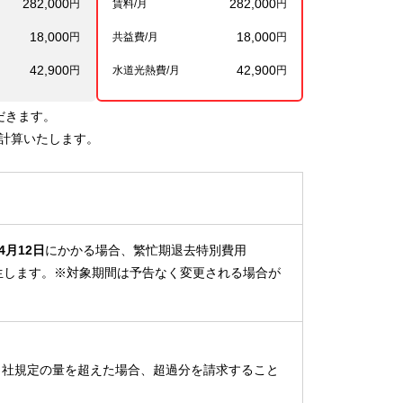
282,000
282,000
円
賃料/月
円
18,000
18,000
円
共益費/月
円
42,900
42,900
円
水道光熱費/月
円
だきます。
計算いたします。
4月12日
にかかる場合、繁忙期退去特別費用
が発生します。※対象期間は予告なく変更される場合が


当社規定の量を超えた場合、超過分を請求すること