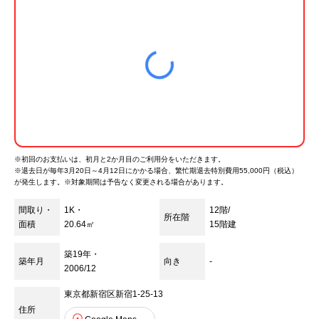
※初回のお支払いは、初月と2か月目のご利用分をいただきます。
※
退去日が毎年3月20日～4月12日にかかる場合、繁忙期退去特別費用55,000円（税込）
が発生します。※対象期間は予告なく変更される場合があります。
間取り・
1K・
12階/
所在階
面積
20.64㎡
15
階建
築19年・
築年月
向き
-
2006/12
東京都新宿区新宿1-25-13
住所