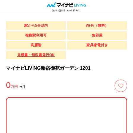
駅から5分以内
Wi-Fi（無料）
複数駅利用可
角部屋
高層階
家具家電付き
見積書・領収書発行OK
マイナビLIVING新宿御苑ガーデン 1201
0
万円
~/月