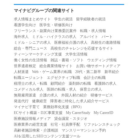
マイナビグループの関連サイト
求人情報まとめサイト
学生の就活
留学経験者の就活
看護学生向け
医学生・研修医向け
フリーランス・副業向け業務委託案件
転職・求人情報
海外求人
ミドル・ハイクラスの求人
アルバイト
パート
ミドル・シニアの求人
医療福祉介護の求人
高校生の進路情報
総合・専門ニュース
高校生のチャレンジを応援するサイト
ティーンマーケティング支援
大学生活情報
働く女性の生活情報
雑誌・書籍・ソフト
ウエディング情報
世界遺産検定
総合農業情報サイト
お買い物サポートメディア
人材派遣
Web・ゲーム業界の転職
20代・第二新卒
新卒紹介
転職エージェント
エグゼクティブ転職
会計士の転職
税理士の求人・転職
顧問紹介
薬剤師の転職
看護師の求人
コメディカル求人
医師の転職・求人
保育士の求人
無期雇用派遣
介護の求人
外国人材の紹介
研修サービス
発送代行
健康経営
障害者に特化した求人紹介サービス
マイナビ子育て
業務効率化支援（BPO）
ECサイト構築・D2C事業支援
My CareerStudy
My CareerID
医療施設情報メディア
貸会議室・スタジオ
医療業界の経営支援
社宅・社員寮手配
リファレンスチェック
高齢者施設検索・介護相談
マンスリーマンション予約
AIを活用したSEOコンテンツ支援ツール