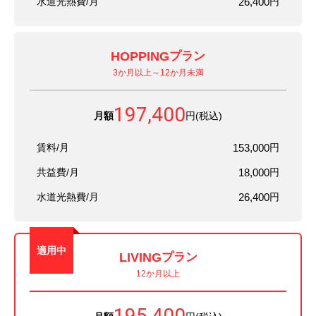
水道光熱費/月
26,400
円
HOPPING
プラン
3か月以上～12か月未満
197,400
月額
円(税込)
賃料/月
153,000
円
共益費/月
18,000
円
水道光熱費/月
26,400
円
適用中
LIVING
プラン
12か月以上
195,400