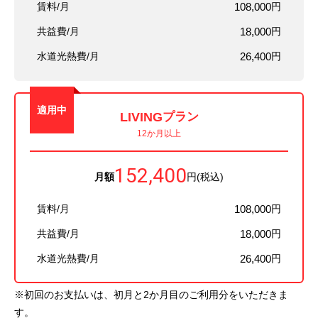
賃料/月
108,000
円
共益費/月
18,000
円
水道光熱費/月
26,400
円
適用中
LIVING
プラン
12か月以上
152,400
月額
円(税込)
賃料/月
108,000
円
共益費/月
18,000
円
水道光熱費/月
26,400
円
※初回のお支払いは、初月と2か月目のご利用分をいただきま
す。