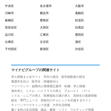
中央区
名古屋市
大阪市
川崎市
横浜市
葛飾区
板橋区
豊島区
杉並区
世田谷区
大田区
目黒区
品川区
江東区
墨田区
台東区
文京区
港区
千代田区
新宿区
渋谷区
マイナビグループの関連サイト
求人情報まとめサイト
学生の就活
留学経験者の就活
看護学生向け
医学生・研修医向け
フリーランス・副業向け業務委託案件
転職・求人情報
海外求人
ミドル・ハイクラスの求人
アルバイト
パート
ミドル・シニアの求人
医療福祉介護の求人
高校生の進路情報
総合・専門ニュース
高校生のチャレンジを応援するサイト
ティーンマーケティング支援
大学生活情報
働く女性の生活情報
雑誌・書籍・ソフト
ウエディング情報