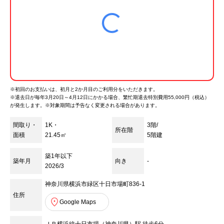
※初回のお支払いは、初月と2か月目のご利用分をいただきます。
※
退去日が毎年3月20日～4月12日にかかる場合、繁忙期退去特別費用55,000円（税込）
が発生します。※対象期間は予告なく変更される場合があります。
間取り・
1K・
3階/
所在階
面積
21.45㎡
5
階建
築1年以下
築年月
向き
-
2026/3
神奈川県横浜市緑区十日市場町836-1
住所
Google Maps