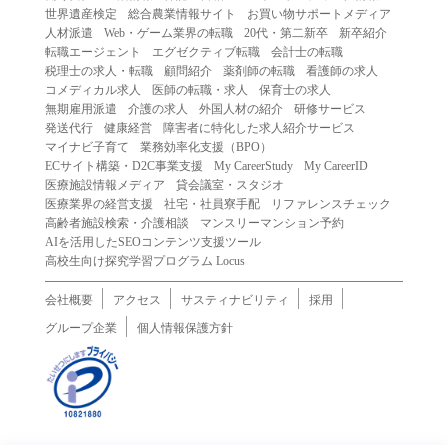
世界遺産検定
総合農業情報サイト
お買い物サポートメディア
人材派遣
Web・ゲーム業界の転職
20代・第二新卒
新卒紹介
転職エージェント
エグゼクティブ転職
会計士の転職
税理士の求人・転職
顧問紹介
薬剤師の転職
看護師の求人
コメディカル求人
医師の転職・求人
保育士の求人
無期雇用派遣
介護の求人
外国人材の紹介
研修サービス
発送代行
健康経営
障害者に特化した求人紹介サービス
マイナビ子育て
業務効率化支援（BPO）
ECサイト構築・D2C事業支援
My CareerStudy
My CareerID
医療施設情報メディア
貸会議室・スタジオ
医療業界の経営支援
社宅・社員寮手配
リファレンスチェック
高齢者施設検索・介護相談
マンスリーマンション予約
AIを活用したSEOコンテンツ支援ツール
高校生向け探究学習プログラム Locus
会社概要
アクセス
サスティナビリティ
採用
グループ企業
個人情報保護方針