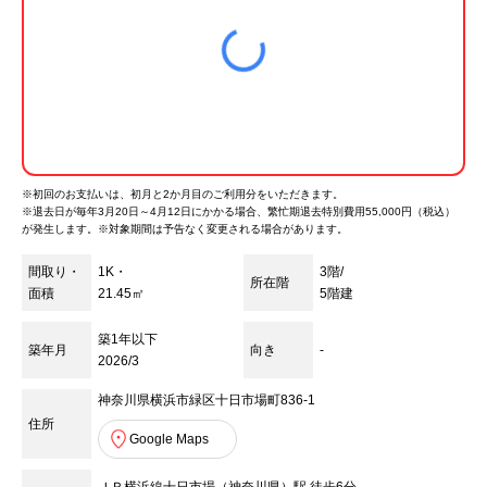
※初回のお支払いは、初月と2か月目のご利用分をいただきます。
※
退去日が毎年3月20日～4月12日にかかる場合、繁忙期退去特別費用55,000円（税込）
が発生します。※対象期間は予告なく変更される場合があります。
間取り・
1K・
3階/
所在階
面積
21.45㎡
5
階建
築1年以下
築年月
向き
-
2026/3
神奈川県横浜市緑区十日市場町836-1
住所
Google Maps