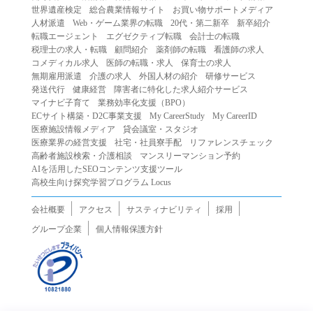
世界遺産検定
総合農業情報サイト
お買い物サポートメディア
人材派遣
Web・ゲーム業界の転職
20代・第二新卒
新卒紹介
転職エージェント
エグゼクティブ転職
会計士の転職
税理士の求人・転職
顧問紹介
薬剤師の転職
看護師の求人
コメディカル求人
医師の転職・求人
保育士の求人
無期雇用派遣
介護の求人
外国人材の紹介
研修サービス
発送代行
健康経営
障害者に特化した求人紹介サービス
マイナビ子育て
業務効率化支援（BPO）
ECサイト構築・D2C事業支援
My CareerStudy
My CareerID
医療施設情報メディア
貸会議室・スタジオ
医療業界の経営支援
社宅・社員寮手配
リファレンスチェック
高齢者施設検索・介護相談
マンスリーマンション予約
AIを活用したSEOコンテンツ支援ツール
高校生向け探究学習プログラム Locus
会社概要
アクセス
サスティナビリティ
採用
グループ企業
個人情報保護方針