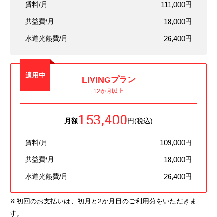
賃料/月
111,000
円
共益費/月
18,000
円
水道光熱費/月
26,400
円
適用中
LIVING
プラン
12か月以上
153,400
月額
円(税込)
賃料/月
109,000
円
共益費/月
18,000
円
水道光熱費/月
26,400
円
※初回のお支払いは、初月と2か月目のご利用分をいただきま
す。