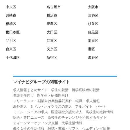
中央区
名古屋市
大阪市
川崎市
横浜市
葛飾区
板橋区
豊島区
杉並区
世田谷区
大田区
目黒区
品川区
江東区
墨田区
台東区
文京区
港区
千代田区
新宿区
渋谷区
マイナビグループの関連サイト
求人情報まとめサイト
学生の就活
留学経験者の就活
看護学生向け
医学生・研修医向け
フリーランス・副業向け業務委託案件
転職・求人情報
海外求人
ミドル・ハイクラスの求人
アルバイト
パート
ミドル・シニアの求人
医療福祉介護の求人
高校生の進路情報
総合・専門ニュース
高校生のチャレンジを応援するサイト
ティーンマーケティング支援
大学生活情報
働く女性の生活情報
雑誌・書籍・ソフト
ウエディング情報