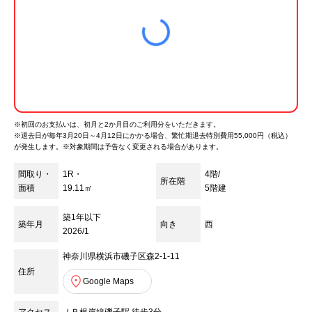
※初回のお支払いは、初月と2か月目のご利用分をいただきます。
※
退去日が毎年3月20日～4月12日にかかる場合、繁忙期退去特別費用55,000円（税込）
が発生します。※対象期間は予告なく変更される場合があります。
間取り・
1R・
4階/
所在階
面積
19.11㎡
5
階建
築1年以下
築年月
向き
西
2026/1
神奈川県横浜市磯子区森2-1-11
住所
Google Maps