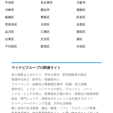
中央区
名古屋市
大阪市
川崎市
横浜市
葛飾区
板橋区
豊島区
杉並区
世田谷区
大田区
目黒区
品川区
江東区
墨田区
台東区
文京区
港区
千代田区
新宿区
渋谷区
マイナビグループの関連サイト
求人情報まとめサイト
学生の就活
留学経験者の就活
看護学生向け
医学生・研修医向け
フリーランス・副業向け業務委託案件
転職・求人情報
海外求人
ミドル・ハイクラスの求人
アルバイト
パート
ミドル・シニアの求人
医療福祉介護の求人
高校生の進路情報
総合・専門ニュース
高校生のチャレンジを応援するサイト
ティーンマーケティング支援
大学生活情報
働く女性の生活情報
雑誌・書籍・ソフト
ウエディング情報
世界遺産検定
総合農業情報サイト
お買い物サポートメディア