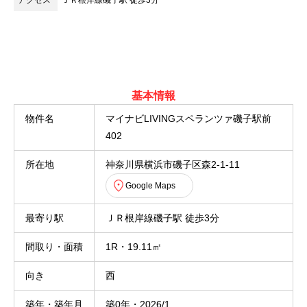
アクセス
ＪＲ根岸線磯子駅 徒歩3分
基本情報
物件名
マイナビLIVINGスペランツァ磯子駅前
402
所在地
神奈川県横浜市磯子区森2-1-11
Google Maps
最寄り駅
ＪＲ根岸線磯子駅 徒歩3分
間取り・面積
1R・19.11㎡
向き
西
築年・築年月
築0年・2026/1