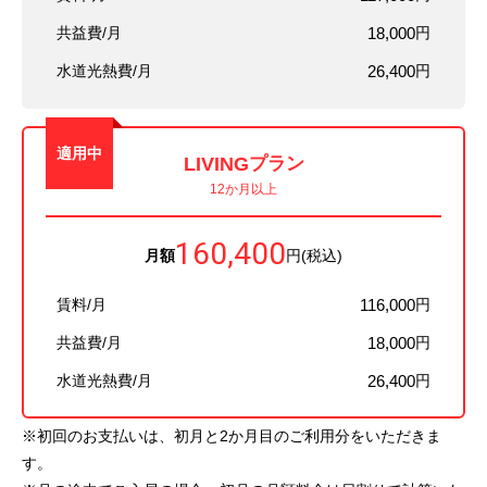
共益費/月
18,000
円
水道光熱費/月
26,400
円
適用中
LIVING
プラン
12か月以上
160,400
月額
円(税込)
賃料/月
116,000
円
共益費/月
18,000
円
水道光熱費/月
26,400
円
※初回のお支払いは、初月と2か月目のご利用分をいただきま
す。