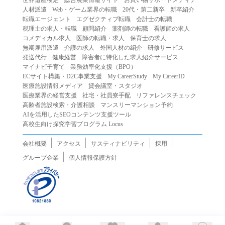
人材派遣
Web・ゲーム業界の転職
20代・第二新卒
新卒紹介
転職エージェント
エグゼクティブ転職
会計士の転職
税理士の求人・転職
顧問紹介
薬剤師の転職
看護師の求人
コメディカル求人
医師の転職・求人
保育士の求人
無期雇用派遣
介護の求人
外国人材の紹介
研修サービス
発送代行
健康経営
障害者に特化した求人紹介サービス
マイナビ子育て
業務効率化支援（BPO）
ECサイト構築・D2C事業支援
My CareerStudy
My CareerID
医療施設情報メディア
貸会議室・スタジオ
医療業界の経営支援
社宅・社員寮手配
リファレンスチェック
高齢者施設検索・介護相談
マンスリーマンション予約
AIを活用したSEOコンテンツ支援ツール
高校生向け探究学習プログラム Locus
会社概要
アクセス
サスティナビリティ
採用
グループ企業
個人情報保護方針