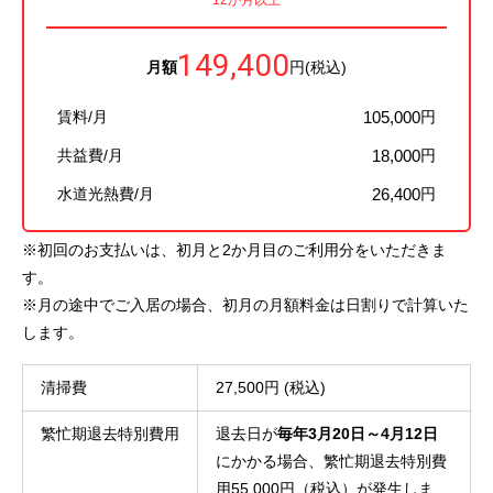
12か月以上
149,400
月額
円(税込)
賃料/月
105,000
円
共益費/月
18,000
円
水道光熱費/月
26,400
円
※初回のお支払いは、初月と2か月目のご利用分をいただきま
す。
※月の途中でご入居の場合、初月の月額料金は日割りで計算いた
します。
清掃費
27,500円 (税込)
繁忙期退去特別費用
退去日が
毎年3月20日～4月12日
にかかる場合、繁忙期退去特別費
用55,000円（税込）が発生しま