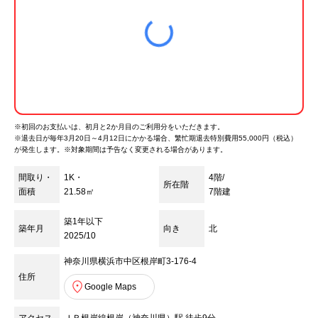
※初回のお支払いは、初月と2か月目のご利用分をいただきます。
※
退去日が毎年3月20日～4月12日にかかる場合、繁忙期退去特別費用55,000円（税込）
が発生します。※対象期間は予告なく変更される場合があります。
間取り・
1K・
4階/
所在階
面積
21.58㎡
7
階建
築1年以下
築年月
向き
北
2025/10
神奈川県横浜市中区根岸町3-176-4
住所
Google Maps