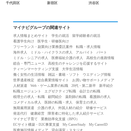
千代田区
新宿区
渋谷区
マイナビグループの関連サイト
求人情報まとめサイト
学生の就活
留学経験者の就活
看護学生向け
医学生・研修医向け
フリーランス・副業向け業務委託案件
転職・求人情報
海外求人
ミドル・ハイクラスの求人
アルバイト
パート
ミドル・シニアの求人
医療福祉介護の求人
高校生の進路情報
総合・専門ニュース
高校生のチャレンジを応援するサイト
ティーンマーケティング支援
大学生活情報
働く女性の生活情報
雑誌・書籍・ソフト
ウエディング情報
世界遺産検定
総合農業情報サイト
お買い物サポートメディア
人材派遣
Web・ゲーム業界の転職
20代・第二新卒
新卒紹介
転職エージェント
エグゼクティブ転職
会計士の転職
税理士の求人・転職
顧問紹介
薬剤師の転職
看護師の求人
コメディカル求人
医師の転職・求人
保育士の求人
無期雇用派遣
介護の求人
外国人材の紹介
研修サービス
発送代行
健康経営
障害者に特化した求人紹介サービス
マイナビ子育て
業務効率化支援（BPO）
ECサイト構築・D2C事業支援
My CareerStudy
My CareerID
医療施設情報メディア
貸会議室・スタジオ