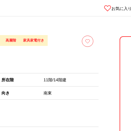
お気に入
高層階
家具家電付き
所在階
11階/
14
階建
向き
南東