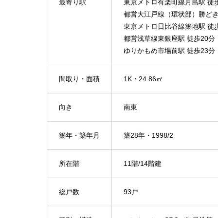
最寄り駅
東京メトロ有楽町線月島駅 徒
都営大江戸線（環状部）勝どき
東京メトロ日比谷線築地駅 徒歩
都営浅草線東銀座駅 徒歩20分
ゆりかもめ市場前駅 徒歩23分
間取り・面積
1K・24.86㎡
向き
南東
築年・築年月
築28年・1998/2
所在階
11階/14階建
総戸数
93戸