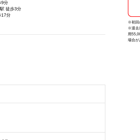
9分
駅 徒歩3分
17分
※初回
※
退去
用55
場合が