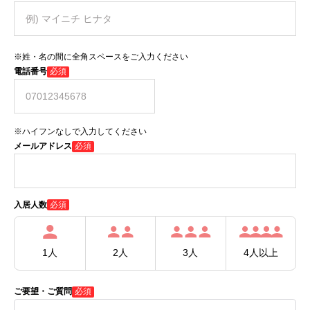
※姓・名の間に全角スペースをご入力ください
電話番号
必須
※ハイフンなしで入力してください
メールアドレス
必須
必須
入居人数
1人
2人
3人
4人以上
ご要望・ご質問
必須