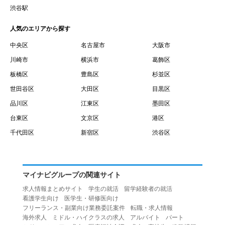
賃借権が発生する日を意味します。
渋谷駅
１０.「予約」とは、会員が当社との間で賃貸借契約を締結
人気のエリアから探す
するために、選んだ物件を保留することを意味します。
１１.「予約情報」とは、物件を予約するために必要な当社
中央区
名古屋市
大阪市
所定の情報を意味します。物件情報や期間、オプション等
川崎市
横浜市
葛飾区
の他に、契約者情報、入居者情報、緊急連絡先の情報も含
板橋区
豊島区
杉並区
みます。
世田谷区
大田区
目黒区
１２.「キャンセル」とは、賃貸借契約締結後から契約期間
品川区
江東区
墨田区
開始日前までに、利用者が賃貸借契約を解除することを意
台東区
文京区
港区
味します。
１３.「中途解約」とは、賃貸借契約期間の途中で、利用者
千代田区
新宿区
渋谷区
が賃貸借契約を終了させることを意味します。
第４条（利用者の禁止行為）
１.利用者は、本サービスを利用する上で次の各号に定める
マイナビグループの関連サイト
行為またはそのおそれのある行為を行ってはならないもの
求人情報まとめサイト
学生の就活
留学経験者の就活
とします。
看護学生向け
医学生・研修医向け
（１）重複、虚偽の情報、または自己以外の情報を登録す
フリーランス・副業向け業務委託案件
転職・求人情報
海外求人
ミドル・ハイクラスの求人
アルバイト
パート
る行為