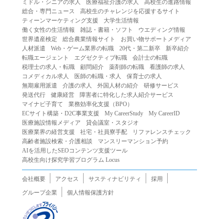
ミドル・シニアの求人
医療福祉介護の求人
高校生の進路情報
（２）第三者になりすまして本サービスを利用する行為
総合・専門ニュース
高校生のチャレンジを応援するサイト
（３）当社または第三者の著作権等の知的財産権、プライ
ティーンマーケティング支援
大学生活情報
働く女性の生活情報
雑誌・書籍・ソフト
ウエディング情報
バシー、その他の権利を侵害する行為
世界遺産検定
総合農業情報サイト
お買い物サポートメディア
（４）当社または第三者を誹謗中傷する行為
人材派遣
Web・ゲーム業界の転職
20代・第二新卒
新卒紹介
（５）当社または第三者に不利益を与える行為
転職エージェント
エグゼクティブ転職
会計士の転職
税理士の求人・転職
顧問紹介
薬剤師の転職
看護師の求人
（６）営利を目的とした行為
コメディカル求人
医師の転職・求人
保育士の求人
（７）政治・選挙・宗教活動またはそれらに類する行為
無期雇用派遣
介護の求人
外国人材の紹介
研修サービス
（８）本サービスの運営を妨害する行為
発送代行
健康経営
障害者に特化した求人紹介サービス
マイナビ子育て
業務効率化支援（BPO）
（９）法令違反、犯罪行為、または公序良俗に反する行為
ECサイト構築・D2C事業支援
My CareerStudy
My CareerID
（１０）暴力的な要求行為、または法的な責任を超えた不
医療施設情報メディア
貸会議室・スタジオ
当な要求行為
医療業界の経営支援
社宅・社員寮手配
リファレンスチェック
（１１）その他当社が不適切であると判断する行為
高齢者施設検索・介護相談
マンスリーマンション予約
AIを活用したSEOコンテンツ支援ツール
２.当社は、前項の定めに該当する行為を行った利用者に対
高校生向け探究学習プログラム Locus
して、事前の通知をすることなく、利用者への本サービス
の提供を停止または中断することができるものとします。
会社概要
アクセス
サスティナビリティ
採用
第５条（免責）
グループ企業
個人情報保護方針
１.当社は、本サービスの利用（これらに伴う当社または第
三者の情報提供行為等を含みます）により、利用者に生じ