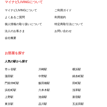
マイナビLIVINGについて
利用する個人を意味します。
３.「本サイト」とは、当社が運営する本サービスに関する
マイナビLIVINGについて
ご利用ガイド
ウェブサイトを意味します。
よくあるご質問
利用規約
４.「物件」とは、本サイトに掲載された賃貸物件を意味し
個人情報の取り扱いについて
特定商取引法について
ます。
法人のお客さま
お問い合わせ
５.「会員」とは、第２章第１条に基づき会員登録が完了し
会社概要
た個人を意味します。
６.「会員情報」とは、会員が第２章第１条に基づき会員登
録した情報、本サービス利用中に当社が登録を求めた情報
お部屋を探す
およびこれらの情報について会員自身が、追加・変更を行
人気の駅から探す
った場合の当該情報を意味します。
７.「本会員制度」とは、会員による本サービスの利用の促
市ヶ谷駅
川崎駅
横浜駅
進を目的とした会員制度を意味します。
蒲田駅
中野駅
錦糸町駅
８.「本規約等」とは、本規約、マイナビLIVINGご契約にあ
門前仲町駅
飯田橋駅
田町駅
たり取得する個人情報の取り扱いについて、定期建物賃貸
浜松町駅
六本木駅
浅草駅
借契約書およびオプション注文書を意味します。
上野駅
池袋駅
新宿駅
９.「契約期間開始日」とは、定期建物賃貸借契約（以下
東京駅
「賃貸借契約」と言います）の開始日のことで、利用者の
品川駅
五反田駅