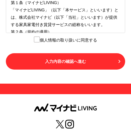
第１条（マイナビLIVING）
「マイナビLIVING」（以下「本サービス」といいます）と
は、株式会社マイナビ（以下「当社」といいます）が提供
する家具家電付き賃貸サービスの総称をいいます。
第２条（規約の適用）
１.本サービスを利用する者（以下「利用者」といいます）
個人情報の取り扱いに同意する
は、本サービスの利用にあたり、本規約および「マイナビ
LIVINGご契約にあたり取得する個人情報の取り扱いについ
て」の内容をすべて承諾したものとみなされます。不承諾
入力内容の確認へ進む
の意思表示は、本サービスを利用しないことをもってのみ
認められるものとし、不承諾の場合には、本サービスを利
用することはできません。
２.利用者は、自らの意思および責任をもって本サービスを
利用するものとします。
第３条（用語の定義）
１.「本サ―ビス」とは、第１章第１条で規定する当社が運
営するマイナビLIVINGを意味します。
２.「利用者」とは、第１章第２条に規定する本サービスを