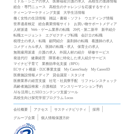
ミドル・シニアの求人
医療福祉介護の求人
高校生の進路情報
（２）第三者になりすまして本サービスを利用する行為
総合・専門ニュース
高校生のチャレンジを応援するサイト
（３）当社または第三者の著作権等の知的財産権、プライ
ティーンマーケティング支援
大学生活情報
働く女性の生活情報
雑誌・書籍・ソフト
ウエディング情報
バシー、その他の権利を侵害する行為
世界遺産検定
総合農業情報サイト
お買い物サポートメディア
（４）当社または第三者を誹謗中傷する行為
人材派遣
Web・ゲーム業界の転職
20代・第二新卒
新卒紹介
（５）当社または第三者に不利益を与える行為
転職エージェント
エグゼクティブ転職
会計士の転職
税理士の求人・転職
顧問紹介
薬剤師の転職
看護師の求人
（６）営利を目的とした行為
コメディカル求人
医師の転職・求人
保育士の求人
（７）政治・選挙・宗教活動またはそれらに類する行為
無期雇用派遣
介護の求人
外国人材の紹介
研修サービス
（８）本サービスの運営を妨害する行為
発送代行
健康経営
障害者に特化した求人紹介サービス
マイナビ子育て
業務効率化支援（BPO）
（９）法令違反、犯罪行為、または公序良俗に反する行為
ECサイト構築・D2C事業支援
My CareerStudy
My CareerID
（１０）暴力的な要求行為、または法的な責任を超えた不
医療施設情報メディア
貸会議室・スタジオ
当な要求行為
医療業界の経営支援
社宅・社員寮手配
リファレンスチェック
（１１）その他当社が不適切であると判断する行為
高齢者施設検索・介護相談
マンスリーマンション予約
AIを活用したSEOコンテンツ支援ツール
２.当社は、前項の定めに該当する行為を行った利用者に対
高校生向け探究学習プログラム Locus
して、事前の通知をすることなく、利用者への本サービス
の提供を停止または中断することができるものとします。
会社概要
アクセス
サスティナビリティ
採用
第５条（免責）
グループ企業
個人情報保護方針
１.当社は、本サービスの利用（これらに伴う当社または第
三者の情報提供行為等を含みます）により、利用者に生じ