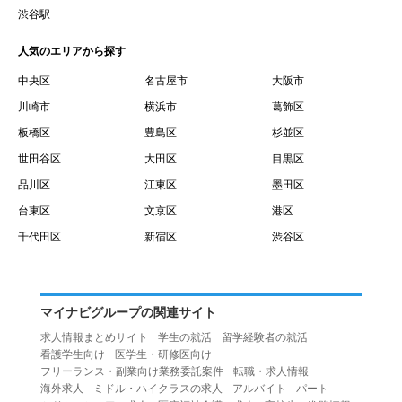
賃借権が発生する日を意味します。
渋谷駅
１０.「予約」とは、会員が当社との間で賃貸借契約を締結
人気のエリアから探す
するために、選んだ物件を保留することを意味します。
１１.「予約情報」とは、物件を予約するために必要な当社
中央区
名古屋市
大阪市
所定の情報を意味します。物件情報や期間、オプション等
川崎市
横浜市
葛飾区
の他に、契約者情報、入居者情報、緊急連絡先の情報も含
板橋区
豊島区
杉並区
みます。
世田谷区
大田区
目黒区
１２.「キャンセル」とは、賃貸借契約締結後から契約期間
品川区
江東区
墨田区
開始日前までに、利用者が賃貸借契約を解除することを意
台東区
文京区
港区
味します。
１３.「中途解約」とは、賃貸借契約期間の途中で、利用者
千代田区
新宿区
渋谷区
が賃貸借契約を終了させることを意味します。
第４条（利用者の禁止行為）
１.利用者は、本サービスを利用する上で次の各号に定める
マイナビグループの関連サイト
行為またはそのおそれのある行為を行ってはならないもの
求人情報まとめサイト
学生の就活
留学経験者の就活
とします。
看護学生向け
医学生・研修医向け
（１）重複、虚偽の情報、または自己以外の情報を登録す
フリーランス・副業向け業務委託案件
転職・求人情報
海外求人
ミドル・ハイクラスの求人
アルバイト
パート
る行為