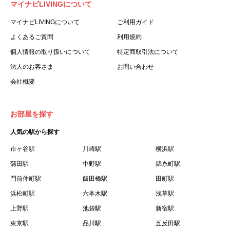
マイナビLIVINGについて
利用する個人を意味します。
３.「本サイト」とは、当社が運営する本サービスに関する
マイナビLIVINGについて
ご利用ガイド
ウェブサイトを意味します。
よくあるご質問
利用規約
４.「物件」とは、本サイトに掲載された賃貸物件を意味し
個人情報の取り扱いについて
特定商取引法について
ます。
法人のお客さま
お問い合わせ
５.「会員」とは、第２章第１条に基づき会員登録が完了し
会社概要
た個人を意味します。
６.「会員情報」とは、会員が第２章第１条に基づき会員登
録した情報、本サービス利用中に当社が登録を求めた情報
お部屋を探す
およびこれらの情報について会員自身が、追加・変更を行
人気の駅から探す
った場合の当該情報を意味します。
７.「本会員制度」とは、会員による本サービスの利用の促
市ヶ谷駅
川崎駅
横浜駅
進を目的とした会員制度を意味します。
蒲田駅
中野駅
錦糸町駅
８.「本規約等」とは、本規約、マイナビLIVINGご契約にあ
門前仲町駅
飯田橋駅
田町駅
たり取得する個人情報の取り扱いについて、定期建物賃貸
浜松町駅
六本木駅
浅草駅
借契約書およびオプション注文書を意味します。
上野駅
池袋駅
新宿駅
９.「契約期間開始日」とは、定期建物賃貸借契約（以下
東京駅
「賃貸借契約」と言います）の開始日のことで、利用者の
品川駅
五反田駅