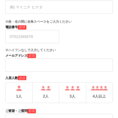
※姓・名の間に全角スペースをご入力ください
電話番号
必須
※ハイフンなしで入力してください
メールアドレス
必須
必須
入居人数
1人
2人
3人
4人以上
ご要望・ご質問
必須