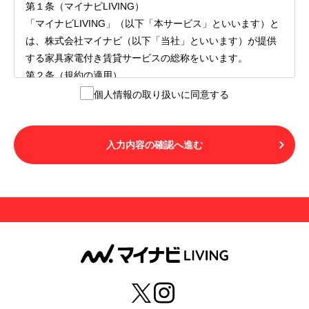
第１条（マイナビLIVING）
「マイナビLIVING」（以下「本サービス」といいます）と
は、株式会社マイナビ（以下「当社」といいます）が提供
する家具家電付き賃貸サービスの総称をいいます。
第２条（規約の適用）
１.本サービスを利用する者（以下「利用者」といいます）
個人情報の取り扱いに同意する
は、本サービスの利用にあたり、本規約および「マイナビ
LIVINGご契約にあたり取得する個人情報の取り扱いについ
て」の内容をすべて承諾したものとみなされます。不承諾
入力内容の確認へ進む
の意思表示は、本サービスを利用しないことをもってのみ
認められるものとし、不承諾の場合には、本サービスを利
用することはできません。
２.利用者は、自らの意思および責任をもって本サービスを
利用するものとします。
第３条（用語の定義）
１.「本サ―ビス」とは、第１章第１条で規定する当社が運
営するマイナビLIVINGを意味します。
２.「利用者」とは、第１章第２条に規定する本サービスを