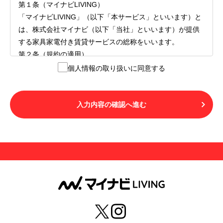
第１条（マイナビLIVING）
「マイナビLIVING」（以下「本サービス」といいます）と
は、株式会社マイナビ（以下「当社」といいます）が提供
する家具家電付き賃貸サービスの総称をいいます。
第２条（規約の適用）
１.本サービスを利用する者（以下「利用者」といいます）
個人情報の取り扱いに同意する
は、本サービスの利用にあたり、本規約および「マイナビ
LIVINGご契約にあたり取得する個人情報の取り扱いについ
て」の内容をすべて承諾したものとみなされます。不承諾
入力内容の確認へ進む
の意思表示は、本サービスを利用しないことをもってのみ
認められるものとし、不承諾の場合には、本サービスを利
用することはできません。
２.利用者は、自らの意思および責任をもって本サービスを
利用するものとします。
第３条（用語の定義）
１.「本サ―ビス」とは、第１章第１条で規定する当社が運
営するマイナビLIVINGを意味します。
２.「利用者」とは、第１章第２条に規定する本サービスを