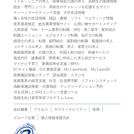
ミドル・シニアの求人
医療福祉介護の求人
高校生の進路情報
（２）第三者になりすまして本サービスを利用する行為
総合・専門ニュース
高校生のチャレンジを応援するサイト
（３）当社または第三者の著作権等の知的財産権、プライ
ティーンマーケティング支援
大学生活情報
働く女性の生活情報
雑誌・書籍・ソフト
ウエディング情報
バシー、その他の権利を侵害する行為
世界遺産検定
総合農業情報サイト
お買い物サポートメディア
（４）当社または第三者を誹謗中傷する行為
人材派遣
Web・ゲーム業界の転職
20代・第二新卒
新卒紹介
（５）当社または第三者に不利益を与える行為
転職エージェント
エグゼクティブ転職
会計士の転職
税理士の求人・転職
顧問紹介
薬剤師の転職
看護師の求人
（６）営利を目的とした行為
コメディカル求人
医師の転職・求人
保育士の求人
（７）政治・選挙・宗教活動またはそれらに類する行為
無期雇用派遣
介護の求人
外国人材の紹介
研修サービス
（８）本サービスの運営を妨害する行為
発送代行
健康経営
障害者に特化した求人紹介サービス
マイナビ子育て
業務効率化支援（BPO）
（９）法令違反、犯罪行為、または公序良俗に反する行為
ECサイト構築・D2C事業支援
My CareerStudy
My CareerID
（１０）暴力的な要求行為、または法的な責任を超えた不
医療施設情報メディア
貸会議室・スタジオ
当な要求行為
医療業界の経営支援
社宅・社員寮手配
リファレンスチェック
（１１）その他当社が不適切であると判断する行為
高齢者施設検索・介護相談
マンスリーマンション予約
AIを活用したSEOコンテンツ支援ツール
２.当社は、前項の定めに該当する行為を行った利用者に対
高校生向け探究学習プログラム Locus
して、事前の通知をすることなく、利用者への本サービス
の提供を停止または中断することができるものとします。
会社概要
アクセス
サスティナビリティ
採用
第５条（免責）
グループ企業
個人情報保護方針
１.当社は、本サービスの利用（これらに伴う当社または第
三者の情報提供行為等を含みます）により、利用者に生じ