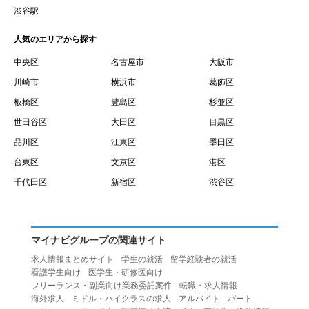
賃借権が発生する日を意味します。
渋谷駅
１０.「予約」とは、会員が当社との間で賃貸借契約を締結
人気のエリアから探す
するために、選んだ物件を保留することを意味します。
１１.「予約情報」とは、物件を予約するために必要な当社
中央区
名古屋市
大阪市
所定の情報を意味します。物件情報や期間、オプション等
川崎市
横浜市
葛飾区
の他に、契約者情報、入居者情報、緊急連絡先の情報も含
板橋区
豊島区
杉並区
みます。
世田谷区
大田区
目黒区
１２.「キャンセル」とは、賃貸借契約締結後から契約期間
品川区
江東区
墨田区
開始日前までに、利用者が賃貸借契約を解除することを意
台東区
文京区
港区
味します。
１３.「中途解約」とは、賃貸借契約期間の途中で、利用者
千代田区
新宿区
渋谷区
が賃貸借契約を終了させることを意味します。
第４条（利用者の禁止行為）
１.利用者は、本サービスを利用する上で次の各号に定める
マイナビグループの関連サイト
行為またはそのおそれのある行為を行ってはならないもの
求人情報まとめサイト
学生の就活
留学経験者の就活
とします。
看護学生向け
医学生・研修医向け
（１）重複、虚偽の情報、または自己以外の情報を登録す
フリーランス・副業向け業務委託案件
転職・求人情報
海外求人
ミドル・ハイクラスの求人
アルバイト
パート
る行為