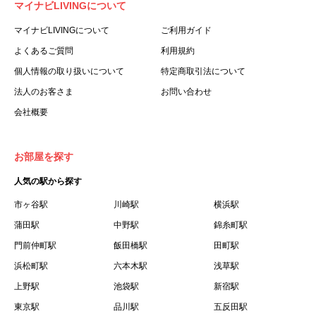
マイナビLIVINGについて
利用する個人を意味します。
３.「本サイト」とは、当社が運営する本サービスに関する
マイナビLIVINGについて
ご利用ガイド
ウェブサイトを意味します。
よくあるご質問
利用規約
４.「物件」とは、本サイトに掲載された賃貸物件を意味し
個人情報の取り扱いについて
特定商取引法について
ます。
法人のお客さま
お問い合わせ
５.「会員」とは、第２章第１条に基づき会員登録が完了し
会社概要
た個人を意味します。
６.「会員情報」とは、会員が第２章第１条に基づき会員登
録した情報、本サービス利用中に当社が登録を求めた情報
お部屋を探す
およびこれらの情報について会員自身が、追加・変更を行
人気の駅から探す
った場合の当該情報を意味します。
７.「本会員制度」とは、会員による本サービスの利用の促
市ヶ谷駅
川崎駅
横浜駅
進を目的とした会員制度を意味します。
蒲田駅
中野駅
錦糸町駅
８.「本規約等」とは、本規約、マイナビLIVINGご契約にあ
門前仲町駅
飯田橋駅
田町駅
たり取得する個人情報の取り扱いについて、定期建物賃貸
浜松町駅
六本木駅
浅草駅
借契約書およびオプション注文書を意味します。
上野駅
池袋駅
新宿駅
９.「契約期間開始日」とは、定期建物賃貸借契約（以下
東京駅
「賃貸借契約」と言います）の開始日のことで、利用者の
品川駅
五反田駅