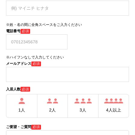
※姓・名の間に全角スペースをご入力ください
電話番号
必須
※ハイフンなしで入力してください
メールアドレス
必須
必須
入居人数
1人
2人
3人
4人以上
ご要望・ご質問
必須