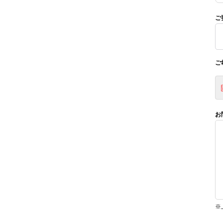
ご
ご
お
※