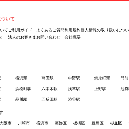
ナビLIVINGを意味します。
２.「利用者」とは、第１章第２条に規定する本サービスを利用する個
人を意味します。
について
３.「本サイト」とは、当社が運営する本サービスに関するウェブサイ
トを意味します。
ついて
ご利用ガイド
よくあるご質問
利用規約
個人情報の取り扱いについ
４.「物件」とは、本サイトに掲載された賃貸物件を意味します。
て
法人のお客さま
お問い合わせ
会社概要
５.「会員」とは、第２章第１条に基づき会員登録が完了した個人を意
味します。
６.「会員情報」とは、会員が第２章第１条に基づき会員登録した情
報、本サービス利用中に当社が登録を求めた情報およびこれらの情報
について会員自身が、追加・変更を行った場合の当該情報を意味しま
駅
横浜駅
蒲田駅
中野駅
錦糸町駅
門前
す。
７.「本会員制度」とは、会員による本サービスの利用の促進を目的と
駅
浜松町駅
六本木駅
浅草駅
上野駅
池袋
した会員制度を意味します。
駅
品川駅
五反田駅
渋谷駅
８.「本規約等」とは、本規約、マイナビLIVINGご契約にあたり取得す
る個人情報の取り扱いについて、定期建物賃貸借契約書およびオプシ
す
ョン注文書を意味します。
９.「契約期間開始日」とは、定期建物賃貸借契約（以下「賃貸借契
大阪市
川崎市
横浜市
葛飾区
板橋区
豊島区
杉並区