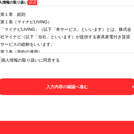
人情報の取り扱い
必須
第１章 総則
第１条（マイナビLIVING）
「マイナビLIVING」（以下「本サービス」といいます）とは、株式会
社マイナビ（以下「当社」といいます）が提供する家具家電付き賃貸
サービスの総称をいいます。
第２条（規約の適用）
１.本サービスを利用する者（以下「利用者」といいます）は、本サー
個人情報の取り扱いに同意する
ビスの利用にあたり、本規約および「マイナビLIVINGご契約にあたり
取得する個人情報の取り扱いについて」の内容をすべて承諾したもの
とみなされます。不承諾の意思表示は、本サービスを利用しないこと
入力内容の確認へ進む
をもってのみ認められるものとし、不承諾の場合には、本サービスを
利用することはできません。
２.利用者は、自らの意思および責任をもって本サービスを利用するも
のとします。
第３条（用語の定義）
１.「本サ―ビス」とは、第１章第１条で規定する当社が運営するマイ