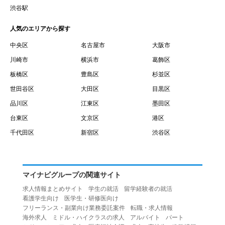
賃借権が発生する日を意味します。
渋谷駅
１０.「予約」とは、会員が当社との間で賃貸借契約を締結
人気のエリアから探す
するために、選んだ物件を保留することを意味します。
１１.「予約情報」とは、物件を予約するために必要な当社
中央区
名古屋市
大阪市
所定の情報を意味します。物件情報や期間、オプション等
川崎市
横浜市
葛飾区
の他に、契約者情報、入居者情報、緊急連絡先の情報も含
板橋区
豊島区
杉並区
みます。
世田谷区
大田区
目黒区
１２.「キャンセル」とは、賃貸借契約締結後から契約期間
品川区
江東区
墨田区
開始日前までに、利用者が賃貸借契約を解除することを意
台東区
文京区
港区
味します。
１３.「中途解約」とは、賃貸借契約期間の途中で、利用者
千代田区
新宿区
渋谷区
が賃貸借契約を終了させることを意味します。
第４条（利用者の禁止行為）
１.利用者は、本サービスを利用する上で次の各号に定める
マイナビグループの関連サイト
行為またはそのおそれのある行為を行ってはならないもの
求人情報まとめサイト
学生の就活
留学経験者の就活
とします。
看護学生向け
医学生・研修医向け
（１）重複、虚偽の情報、または自己以外の情報を登録す
フリーランス・副業向け業務委託案件
転職・求人情報
海外求人
ミドル・ハイクラスの求人
アルバイト
パート
る行為