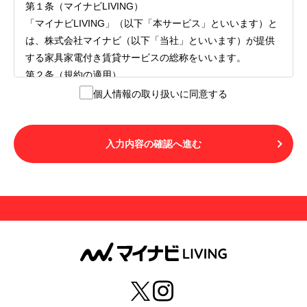
第１条（マイナビLIVING）
「マイナビLIVING」（以下「本サービス」といいます）と
は、株式会社マイナビ（以下「当社」といいます）が提供
する家具家電付き賃貸サービスの総称をいいます。
第２条（規約の適用）
１.本サービスを利用する者（以下「利用者」といいます）
個人情報の取り扱いに同意する
は、本サービスの利用にあたり、本規約および「マイナビ
LIVINGご契約にあたり取得する個人情報の取り扱いについ
て」の内容をすべて承諾したものとみなされます。不承諾
入力内容の確認へ進む
の意思表示は、本サービスを利用しないことをもってのみ
認められるものとし、不承諾の場合には、本サービスを利
用することはできません。
２.利用者は、自らの意思および責任をもって本サービスを
利用するものとします。
第３条（用語の定義）
１.「本サ―ビス」とは、第１章第１条で規定する当社が運
営するマイナビLIVINGを意味します。
２.「利用者」とは、第１章第２条に規定する本サービスを