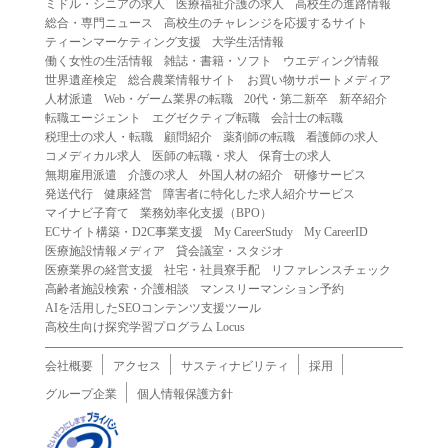
ミドル・シニアの求人
医療福祉介護の求人
高校生の進路情報
（２）第三者になりすまして本サービスを利用する行為
総合・専門ニュース
高校生のチャレンジを応援するサイト
（３）当社または第三者の著作権等の知的財産権、プライ
ティーンマーケティング支援
大学生活情報
働く女性の生活情報
雑誌・書籍・ソフト
ウエディング情報
バシー、その他の権利を侵害する行為
世界遺産検定
総合農業情報サイト
お買い物サポートメディア
（４）当社または第三者を誹謗中傷する行為
人材派遣
Web・ゲーム業界の転職
20代・第二新卒
新卒紹介
（５）当社または第三者に不利益を与える行為
転職エージェント
エグゼクティブ転職
会計士の転職
税理士の求人・転職
顧問紹介
薬剤師の転職
看護師の求人
（６）営利を目的とした行為
コメディカル求人
医師の転職・求人
保育士の求人
（７）政治・選挙・宗教活動またはそれらに類する行為
無期雇用派遣
介護の求人
外国人材の紹介
研修サービス
（８）本サービスの運営を妨害する行為
発送代行
健康経営
障害者に特化した求人紹介サービス
マイナビ子育て
業務効率化支援（BPO）
（９）法令違反、犯罪行為、または公序良俗に反する行為
ECサイト構築・D2C事業支援
My CareerStudy
My CareerID
（１０）暴力的な要求行為、または法的な責任を超えた不
医療施設情報メディア
貸会議室・スタジオ
当な要求行為
医療業界の経営支援
社宅・社員寮手配
リファレンスチェック
（１１）その他当社が不適切であると判断する行為
高齢者施設検索・介護相談
マンスリーマンション予約
AIを活用したSEOコンテンツ支援ツール
２.当社は、前項の定めに該当する行為を行った利用者に対
高校生向け探究学習プログラム Locus
して、事前の通知をすることなく、利用者への本サービス
の提供を停止または中断することができるものとします。
会社概要
アクセス
サスティナビリティ
採用
第５条（免責）
グループ企業
個人情報保護方針
１.当社は、本サービスの利用（これらに伴う当社または第
三者の情報提供行為等を含みます）により、利用者に生じ