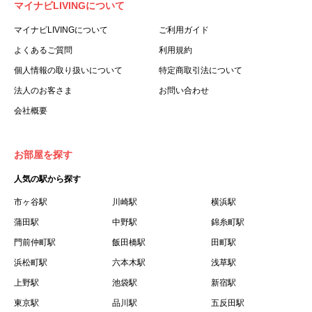
マイナビLIVINGについて
利用する個人を意味します。
３.「本サイト」とは、当社が運営する本サービスに関する
マイナビLIVINGについて
ご利用ガイド
ウェブサイトを意味します。
よくあるご質問
利用規約
４.「物件」とは、本サイトに掲載された賃貸物件を意味し
個人情報の取り扱いについて
特定商取引法について
ます。
法人のお客さま
お問い合わせ
５.「会員」とは、第２章第１条に基づき会員登録が完了し
会社概要
た個人を意味します。
６.「会員情報」とは、会員が第２章第１条に基づき会員登
録した情報、本サービス利用中に当社が登録を求めた情報
お部屋を探す
およびこれらの情報について会員自身が、追加・変更を行
人気の駅から探す
った場合の当該情報を意味します。
７.「本会員制度」とは、会員による本サービスの利用の促
市ヶ谷駅
川崎駅
横浜駅
進を目的とした会員制度を意味します。
蒲田駅
中野駅
錦糸町駅
８.「本規約等」とは、本規約、マイナビLIVINGご契約にあ
門前仲町駅
飯田橋駅
田町駅
たり取得する個人情報の取り扱いについて、定期建物賃貸
浜松町駅
六本木駅
浅草駅
借契約書およびオプション注文書を意味します。
上野駅
池袋駅
新宿駅
９.「契約期間開始日」とは、定期建物賃貸借契約（以下
東京駅
「賃貸借契約」と言います）の開始日のことで、利用者の
品川駅
五反田駅