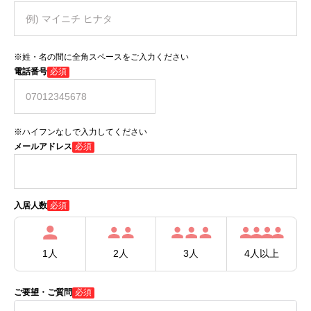
※姓・名の間に全角スペースをご入力ください
電話番号
必須
※ハイフンなしで入力してください
メールアドレス
必須
必須
入居人数
1人
2人
3人
4人以上
ご要望・ご質問
必須