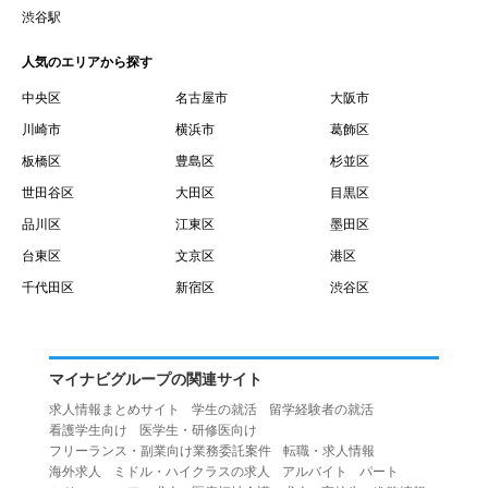
賃借権が発生する日を意味します。
渋谷駅
１０.「予約」とは、会員が当社との間で賃貸借契約を締結
人気のエリアから探す
するために、選んだ物件を保留することを意味します。
１１.「予約情報」とは、物件を予約するために必要な当社
中央区
名古屋市
大阪市
所定の情報を意味します。物件情報や期間、オプション等
川崎市
横浜市
葛飾区
の他に、契約者情報、入居者情報、緊急連絡先の情報も含
板橋区
豊島区
杉並区
みます。
世田谷区
大田区
目黒区
１２.「キャンセル」とは、賃貸借契約締結後から契約期間
品川区
江東区
墨田区
開始日前までに、利用者が賃貸借契約を解除することを意
台東区
文京区
港区
味します。
１３.「中途解約」とは、賃貸借契約期間の途中で、利用者
千代田区
新宿区
渋谷区
が賃貸借契約を終了させることを意味します。
第４条（利用者の禁止行為）
１.利用者は、本サービスを利用する上で次の各号に定める
マイナビグループの関連サイト
行為またはそのおそれのある行為を行ってはならないもの
求人情報まとめサイト
学生の就活
留学経験者の就活
とします。
看護学生向け
医学生・研修医向け
（１）重複、虚偽の情報、または自己以外の情報を登録す
フリーランス・副業向け業務委託案件
転職・求人情報
海外求人
ミドル・ハイクラスの求人
アルバイト
パート
る行為