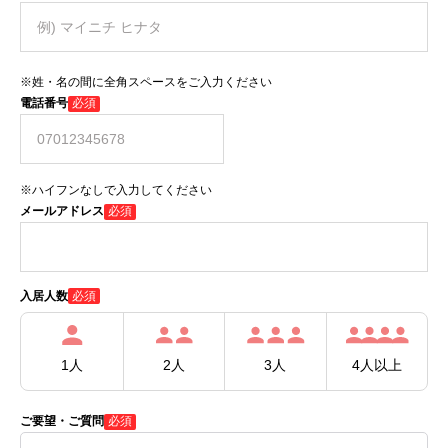
※姓・名の間に全角スペースをご入力ください
電話番号
必須
※ハイフンなしで入力してください
メールアドレス
必須
必須
入居人数
1人
2人
3人
4人以上
ご要望・ご質問
必須