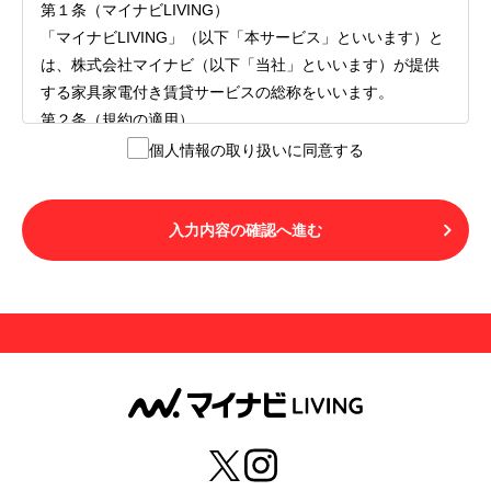
第１条（マイナビLIVING）
「マイナビLIVING」（以下「本サービス」といいます）と
は、株式会社マイナビ（以下「当社」といいます）が提供
する家具家電付き賃貸サービスの総称をいいます。
第２条（規約の適用）
１.本サービスを利用する者（以下「利用者」といいます）
個人情報の取り扱いに同意する
は、本サービスの利用にあたり、本規約および「マイナビ
LIVINGご契約にあたり取得する個人情報の取り扱いについ
て」の内容をすべて承諾したものとみなされます。不承諾
入力内容の確認へ進む
の意思表示は、本サービスを利用しないことをもってのみ
認められるものとし、不承諾の場合には、本サービスを利
用することはできません。
２.利用者は、自らの意思および責任をもって本サービスを
利用するものとします。
第３条（用語の定義）
１.「本サ―ビス」とは、第１章第１条で規定する当社が運
営するマイナビLIVINGを意味します。
２.「利用者」とは、第１章第２条に規定する本サービスを