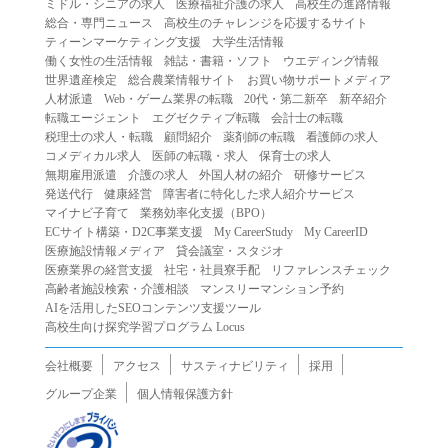
ミドル・シニアの求人
医療福祉介護の求人
高校生の進路情報
（２）第三者になりすまして本サービスを利用する行為
総合・専門ニュース
高校生のチャレンジを応援するサイト
（３）当社または第三者の著作権等の知的財産権、プライ
ティーンマーケティング支援
大学生活情報
働く女性の生活情報
雑誌・書籍・ソフト
ウエディング情報
バシー、その他の権利を侵害する行為
世界遺産検定
総合農業情報サイト
お買い物サポートメディア
（４）当社または第三者を誹謗中傷する行為
人材派遣
Web・ゲーム業界の転職
20代・第二新卒
新卒紹介
（５）当社または第三者に不利益を与える行為
転職エージェント
エグゼクティブ転職
会計士の転職
税理士の求人・転職
顧問紹介
薬剤師の転職
看護師の求人
（６）営利を目的とした行為
コメディカル求人
医師の転職・求人
保育士の求人
（７）政治・選挙・宗教活動またはそれらに類する行為
無期雇用派遣
介護の求人
外国人材の紹介
研修サービス
（８）本サービスの運営を妨害する行為
発送代行
健康経営
障害者に特化した求人紹介サービス
マイナビ子育て
業務効率化支援（BPO）
（９）法令違反、犯罪行為、または公序良俗に反する行為
ECサイト構築・D2C事業支援
My CareerStudy
My CareerID
（１０）暴力的な要求行為、または法的な責任を超えた不
医療施設情報メディア
貸会議室・スタジオ
当な要求行為
医療業界の経営支援
社宅・社員寮手配
リファレンスチェック
（１１）その他当社が不適切であると判断する行為
高齢者施設検索・介護相談
マンスリーマンション予約
AIを活用したSEOコンテンツ支援ツール
２.当社は、前項の定めに該当する行為を行った利用者に対
高校生向け探究学習プログラム Locus
して、事前の通知をすることなく、利用者への本サービス
の提供を停止または中断することができるものとします。
会社概要
アクセス
サスティナビリティ
採用
第５条（免責）
グループ企業
個人情報保護方針
１.当社は、本サービスの利用（これらに伴う当社または第
三者の情報提供行為等を含みます）により、利用者に生じ