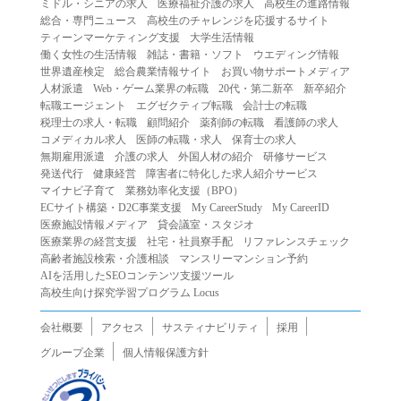
ミドル・シニアの求人
医療福祉介護の求人
高校生の進路情報
（２）第三者になりすまして本サービスを利用する行為
総合・専門ニュース
高校生のチャレンジを応援するサイト
（３）当社または第三者の著作権等の知的財産権、プライ
ティーンマーケティング支援
大学生活情報
働く女性の生活情報
雑誌・書籍・ソフト
ウエディング情報
バシー、その他の権利を侵害する行為
世界遺産検定
総合農業情報サイト
お買い物サポートメディア
（４）当社または第三者を誹謗中傷する行為
人材派遣
Web・ゲーム業界の転職
20代・第二新卒
新卒紹介
（５）当社または第三者に不利益を与える行為
転職エージェント
エグゼクティブ転職
会計士の転職
税理士の求人・転職
顧問紹介
薬剤師の転職
看護師の求人
（６）営利を目的とした行為
コメディカル求人
医師の転職・求人
保育士の求人
（７）政治・選挙・宗教活動またはそれらに類する行為
無期雇用派遣
介護の求人
外国人材の紹介
研修サービス
（８）本サービスの運営を妨害する行為
発送代行
健康経営
障害者に特化した求人紹介サービス
マイナビ子育て
業務効率化支援（BPO）
（９）法令違反、犯罪行為、または公序良俗に反する行為
ECサイト構築・D2C事業支援
My CareerStudy
My CareerID
（１０）暴力的な要求行為、または法的な責任を超えた不
医療施設情報メディア
貸会議室・スタジオ
当な要求行為
医療業界の経営支援
社宅・社員寮手配
リファレンスチェック
（１１）その他当社が不適切であると判断する行為
高齢者施設検索・介護相談
マンスリーマンション予約
AIを活用したSEOコンテンツ支援ツール
２.当社は、前項の定めに該当する行為を行った利用者に対
高校生向け探究学習プログラム Locus
して、事前の通知をすることなく、利用者への本サービス
の提供を停止または中断することができるものとします。
会社概要
アクセス
サスティナビリティ
採用
第５条（免責）
グループ企業
個人情報保護方針
１.当社は、本サービスの利用（これらに伴う当社または第
三者の情報提供行為等を含みます）により、利用者に生じ