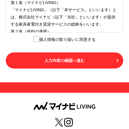
第１条（マイナビLIVING）
「マイナビLIVING」（以下「本サービス」といいます）と
は、株式会社マイナビ（以下「当社」といいます）が提供
する家具家電付き賃貸サービスの総称をいいます。
第２条（規約の適用）
１.本サービスを利用する者（以下「利用者」といいます）
個人情報の取り扱いに同意する
は、本サービスの利用にあたり、本規約および「マイナビ
LIVINGご契約にあたり取得する個人情報の取り扱いについ
て」の内容をすべて承諾したものとみなされます。不承諾
入力内容の確認へ進む
の意思表示は、本サービスを利用しないことをもってのみ
認められるものとし、不承諾の場合には、本サービスを利
用することはできません。
２.利用者は、自らの意思および責任をもって本サービスを
利用するものとします。
第３条（用語の定義）
１.「本サ―ビス」とは、第１章第１条で規定する当社が運
営するマイナビLIVINGを意味します。
２.「利用者」とは、第１章第２条に規定する本サービスを