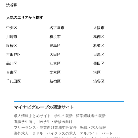
賃借権が発生する日を意味します。
渋谷駅
１０.「予約」とは、会員が当社との間で賃貸借契約を締結
人気のエリアから探す
するために、選んだ物件を保留することを意味します。
１１.「予約情報」とは、物件を予約するために必要な当社
中央区
名古屋市
大阪市
所定の情報を意味します。物件情報や期間、オプション等
川崎市
横浜市
葛飾区
の他に、契約者情報、入居者情報、緊急連絡先の情報も含
板橋区
豊島区
杉並区
みます。
世田谷区
大田区
目黒区
１２.「キャンセル」とは、賃貸借契約締結後から契約期間
品川区
江東区
墨田区
開始日前までに、利用者が賃貸借契約を解除することを意
台東区
文京区
港区
味します。
１３.「中途解約」とは、賃貸借契約期間の途中で、利用者
千代田区
新宿区
渋谷区
が賃貸借契約を終了させることを意味します。
第４条（利用者の禁止行為）
１.利用者は、本サービスを利用する上で次の各号に定める
マイナビグループの関連サイト
行為またはそのおそれのある行為を行ってはならないもの
求人情報まとめサイト
学生の就活
留学経験者の就活
とします。
看護学生向け
医学生・研修医向け
（１）重複、虚偽の情報、または自己以外の情報を登録す
フリーランス・副業向け業務委託案件
転職・求人情報
海外求人
ミドル・ハイクラスの求人
アルバイト
パート
る行為