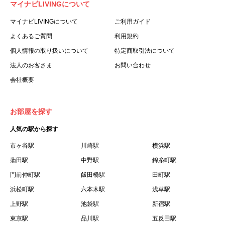
マイナビLIVINGについて
利用する個人を意味します。
３.「本サイト」とは、当社が運営する本サービスに関する
マイナビLIVINGについて
ご利用ガイド
ウェブサイトを意味します。
よくあるご質問
利用規約
４.「物件」とは、本サイトに掲載された賃貸物件を意味し
個人情報の取り扱いについて
特定商取引法について
ます。
法人のお客さま
お問い合わせ
５.「会員」とは、第２章第１条に基づき会員登録が完了し
会社概要
た個人を意味します。
６.「会員情報」とは、会員が第２章第１条に基づき会員登
録した情報、本サービス利用中に当社が登録を求めた情報
お部屋を探す
およびこれらの情報について会員自身が、追加・変更を行
人気の駅から探す
った場合の当該情報を意味します。
７.「本会員制度」とは、会員による本サービスの利用の促
市ヶ谷駅
川崎駅
横浜駅
進を目的とした会員制度を意味します。
蒲田駅
中野駅
錦糸町駅
８.「本規約等」とは、本規約、マイナビLIVINGご契約にあ
門前仲町駅
飯田橋駅
田町駅
たり取得する個人情報の取り扱いについて、定期建物賃貸
浜松町駅
六本木駅
浅草駅
借契約書およびオプション注文書を意味します。
上野駅
池袋駅
新宿駅
９.「契約期間開始日」とは、定期建物賃貸借契約（以下
東京駅
「賃貸借契約」と言います）の開始日のことで、利用者の
品川駅
五反田駅