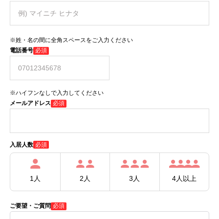
※姓・名の間に全角スペースをご入力ください
電話番号
必須
※ハイフンなしで入力してください
メールアドレス
必須
必須
入居人数
1人
2人
3人
4人以上
ご要望・ご質問
必須