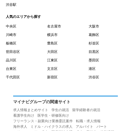
賃借権が発生する日を意味します。
渋谷駅
１０.「予約」とは、会員が当社との間で賃貸借契約を締結
人気のエリアから探す
するために、選んだ物件を保留することを意味します。
１１.「予約情報」とは、物件を予約するために必要な当社
中央区
名古屋市
大阪市
所定の情報を意味します。物件情報や期間、オプション等
川崎市
横浜市
葛飾区
の他に、契約者情報、入居者情報、緊急連絡先の情報も含
板橋区
豊島区
杉並区
みます。
世田谷区
大田区
目黒区
１２.「キャンセル」とは、賃貸借契約締結後から契約期間
品川区
江東区
墨田区
開始日前までに、利用者が賃貸借契約を解除することを意
台東区
文京区
港区
味します。
１３.「中途解約」とは、賃貸借契約期間の途中で、利用者
千代田区
新宿区
渋谷区
が賃貸借契約を終了させることを意味します。
第４条（利用者の禁止行為）
１.利用者は、本サービスを利用する上で次の各号に定める
マイナビグループの関連サイト
行為またはそのおそれのある行為を行ってはならないもの
求人情報まとめサイト
学生の就活
留学経験者の就活
とします。
看護学生向け
医学生・研修医向け
（１）重複、虚偽の情報、または自己以外の情報を登録す
フリーランス・副業向け業務委託案件
転職・求人情報
海外求人
ミドル・ハイクラスの求人
アルバイト
パート
る行為