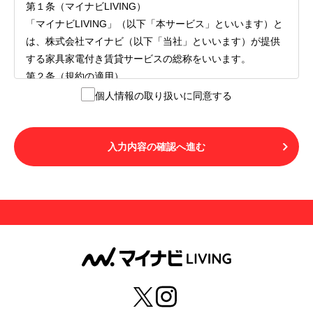
第１条（マイナビLIVING）
「マイナビLIVING」（以下「本サービス」といいます）と
は、株式会社マイナビ（以下「当社」といいます）が提供
する家具家電付き賃貸サービスの総称をいいます。
第２条（規約の適用）
１.本サービスを利用する者（以下「利用者」といいます）
個人情報の取り扱いに同意する
は、本サービスの利用にあたり、本規約および「マイナビ
LIVINGご契約にあたり取得する個人情報の取り扱いについ
て」の内容をすべて承諾したものとみなされます。不承諾
入力内容の確認へ進む
の意思表示は、本サービスを利用しないことをもってのみ
認められるものとし、不承諾の場合には、本サービスを利
用することはできません。
２.利用者は、自らの意思および責任をもって本サービスを
利用するものとします。
第３条（用語の定義）
１.「本サ―ビス」とは、第１章第１条で規定する当社が運
営するマイナビLIVINGを意味します。
２.「利用者」とは、第１章第２条に規定する本サービスを