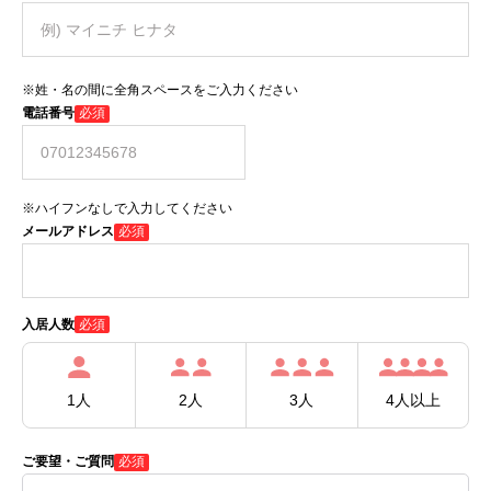
※姓・名の間に全角スペースをご入力ください
電話番号
必須
※ハイフンなしで入力してください
メールアドレス
必須
必須
入居人数
1人
2人
3人
4人以上
ご要望・ご質問
必須