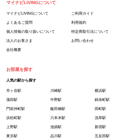
マイナビLIVINGについて
利用する個人を意味します。
３.「本サイト」とは、当社が運営する本サービスに関する
マイナビLIVINGについて
ご利用ガイド
ウェブサイトを意味します。
よくあるご質問
利用規約
４.「物件」とは、本サイトに掲載された賃貸物件を意味し
個人情報の取り扱いについて
特定商取引法について
ます。
法人のお客さま
お問い合わせ
５.「会員」とは、第２章第１条に基づき会員登録が完了し
会社概要
た個人を意味します。
６.「会員情報」とは、会員が第２章第１条に基づき会員登
録した情報、本サービス利用中に当社が登録を求めた情報
お部屋を探す
およびこれらの情報について会員自身が、追加・変更を行
人気の駅から探す
った場合の当該情報を意味します。
７.「本会員制度」とは、会員による本サービスの利用の促
市ヶ谷駅
川崎駅
横浜駅
進を目的とした会員制度を意味します。
蒲田駅
中野駅
錦糸町駅
８.「本規約等」とは、本規約、マイナビLIVINGご契約にあ
門前仲町駅
飯田橋駅
田町駅
たり取得する個人情報の取り扱いについて、定期建物賃貸
浜松町駅
六本木駅
浅草駅
借契約書およびオプション注文書を意味します。
上野駅
池袋駅
新宿駅
９.「契約期間開始日」とは、定期建物賃貸借契約（以下
東京駅
「賃貸借契約」と言います）の開始日のことで、利用者の
品川駅
五反田駅