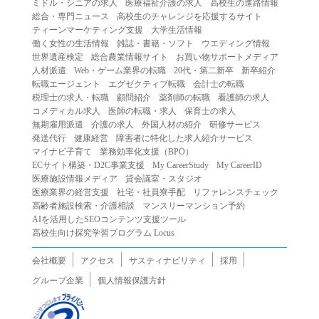
ミドル・シニアの求人
医療福祉介護の求人
高校生の進路情報
（２）第三者になりすまして本サービスを利用する行為
総合・専門ニュース
高校生のチャレンジを応援するサイト
（３）当社または第三者の著作権等の知的財産権、プライ
ティーンマーケティング支援
大学生活情報
働く女性の生活情報
雑誌・書籍・ソフト
ウエディング情報
バシー、その他の権利を侵害する行為
世界遺産検定
総合農業情報サイト
お買い物サポートメディア
（４）当社または第三者を誹謗中傷する行為
人材派遣
Web・ゲーム業界の転職
20代・第二新卒
新卒紹介
（５）当社または第三者に不利益を与える行為
転職エージェント
エグゼクティブ転職
会計士の転職
税理士の求人・転職
顧問紹介
薬剤師の転職
看護師の求人
（６）営利を目的とした行為
コメディカル求人
医師の転職・求人
保育士の求人
（７）政治・選挙・宗教活動またはそれらに類する行為
無期雇用派遣
介護の求人
外国人材の紹介
研修サービス
（８）本サービスの運営を妨害する行為
発送代行
健康経営
障害者に特化した求人紹介サービス
マイナビ子育て
業務効率化支援（BPO）
（９）法令違反、犯罪行為、または公序良俗に反する行為
ECサイト構築・D2C事業支援
My CareerStudy
My CareerID
（１０）暴力的な要求行為、または法的な責任を超えた不
医療施設情報メディア
貸会議室・スタジオ
当な要求行為
医療業界の経営支援
社宅・社員寮手配
リファレンスチェック
（１１）その他当社が不適切であると判断する行為
高齢者施設検索・介護相談
マンスリーマンション予約
AIを活用したSEOコンテンツ支援ツール
２.当社は、前項の定めに該当する行為を行った利用者に対
高校生向け探究学習プログラム Locus
して、事前の通知をすることなく、利用者への本サービス
の提供を停止または中断することができるものとします。
会社概要
アクセス
サスティナビリティ
採用
第５条（免責）
グループ企業
個人情報保護方針
１.当社は、本サービスの利用（これらに伴う当社または第
三者の情報提供行為等を含みます）により、利用者に生じ