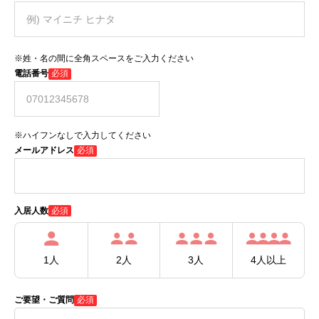
※姓・名の間に全角スペースをご入力ください
電話番号
必須
※ハイフンなしで入力してください
メールアドレス
必須
必須
入居人数
1人
2人
3人
4人以上
ご要望・ご質問
必須