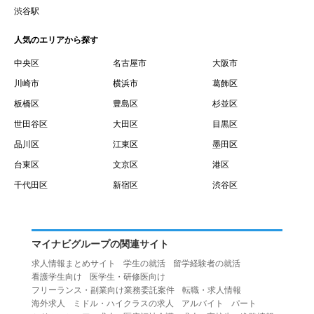
賃借権が発生する日を意味します。
渋谷駅
１０.「予約」とは、会員が当社との間で賃貸借契約を締結
人気のエリアから探す
するために、選んだ物件を保留することを意味します。
１１.「予約情報」とは、物件を予約するために必要な当社
中央区
名古屋市
大阪市
所定の情報を意味します。物件情報や期間、オプション等
川崎市
横浜市
葛飾区
の他に、契約者情報、入居者情報、緊急連絡先の情報も含
板橋区
豊島区
杉並区
みます。
世田谷区
大田区
目黒区
１２.「キャンセル」とは、賃貸借契約締結後から契約期間
品川区
江東区
墨田区
開始日前までに、利用者が賃貸借契約を解除することを意
台東区
文京区
港区
味します。
１３.「中途解約」とは、賃貸借契約期間の途中で、利用者
千代田区
新宿区
渋谷区
が賃貸借契約を終了させることを意味します。
第４条（利用者の禁止行為）
１.利用者は、本サービスを利用する上で次の各号に定める
マイナビグループの関連サイト
行為またはそのおそれのある行為を行ってはならないもの
求人情報まとめサイト
学生の就活
留学経験者の就活
とします。
看護学生向け
医学生・研修医向け
（１）重複、虚偽の情報、または自己以外の情報を登録す
フリーランス・副業向け業務委託案件
転職・求人情報
海外求人
ミドル・ハイクラスの求人
アルバイト
パート
る行為