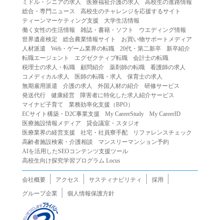
ミドル・シニアの求人
医療福祉介護の求人
高校生の進路情報
（２）第三者になりすまして本サービスを利用する行為
総合・専門ニュース
高校生のチャレンジを応援するサイト
（３）当社または第三者の著作権等の知的財産権、プライ
ティーンマーケティング支援
大学生活情報
働く女性の生活情報
雑誌・書籍・ソフト
ウエディング情報
バシー、その他の権利を侵害する行為
世界遺産検定
総合農業情報サイト
お買い物サポートメディア
（４）当社または第三者を誹謗中傷する行為
人材派遣
Web・ゲーム業界の転職
20代・第二新卒
新卒紹介
（５）当社または第三者に不利益を与える行為
転職エージェント
エグゼクティブ転職
会計士の転職
税理士の求人・転職
顧問紹介
薬剤師の転職
看護師の求人
（６）営利を目的とした行為
コメディカル求人
医師の転職・求人
保育士の求人
（７）政治・選挙・宗教活動またはそれらに類する行為
無期雇用派遣
介護の求人
外国人材の紹介
研修サービス
（８）本サービスの運営を妨害する行為
発送代行
健康経営
障害者に特化した求人紹介サービス
マイナビ子育て
業務効率化支援（BPO）
（９）法令違反、犯罪行為、または公序良俗に反する行為
ECサイト構築・D2C事業支援
My CareerStudy
My CareerID
（１０）暴力的な要求行為、または法的な責任を超えた不
医療施設情報メディア
貸会議室・スタジオ
当な要求行為
医療業界の経営支援
社宅・社員寮手配
リファレンスチェック
（１１）その他当社が不適切であると判断する行為
高齢者施設検索・介護相談
マンスリーマンション予約
AIを活用したSEOコンテンツ支援ツール
２.当社は、前項の定めに該当する行為を行った利用者に対
高校生向け探究学習プログラム Locus
して、事前の通知をすることなく、利用者への本サービス
の提供を停止または中断することができるものとします。
会社概要
アクセス
サスティナビリティ
採用
第５条（免責）
グループ企業
個人情報保護方針
１.当社は、本サービスの利用（これらに伴う当社または第
三者の情報提供行為等を含みます）により、利用者に生じ