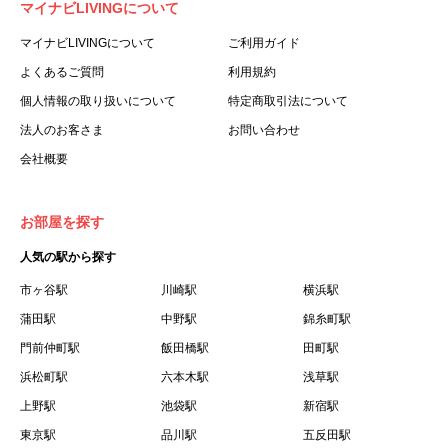
マイナビLIVINGについて
利用する個人を意味します。
３.「本サイト」とは、当社が運営する本サービスに関する
マイナビLIVINGについて
ご利用ガイド
ウェブサイトを意味します。
よくあるご質問
利用規約
４.「物件」とは、本サイトに掲載された賃貸物件を意味し
個人情報の取り扱いについて
特定商取引法について
ます。
法人のお客さま
お問い合わせ
５.「会員」とは、第２章第１条に基づき会員登録が完了し
会社概要
た個人を意味します。
６.「会員情報」とは、会員が第２章第１条に基づき会員登
録した情報、本サービス利用中に当社が登録を求めた情報
お部屋を探す
およびこれらの情報について会員自身が、追加・変更を行
人気の駅から探す
った場合の当該情報を意味します。
７.「本会員制度」とは、会員による本サービスの利用の促
市ヶ谷駅
川崎駅
横浜駅
進を目的とした会員制度を意味します。
蒲田駅
中野駅
錦糸町駅
８.「本規約等」とは、本規約、マイナビLIVINGご契約にあ
門前仲町駅
飯田橋駅
田町駅
たり取得する個人情報の取り扱いについて、定期建物賃貸
浜松町駅
六本木駅
浅草駅
借契約書およびオプション注文書を意味します。
上野駅
池袋駅
新宿駅
９.「契約期間開始日」とは、定期建物賃貸借契約（以下
東京駅
「賃貸借契約」と言います）の開始日のことで、利用者の
品川駅
五反田駅