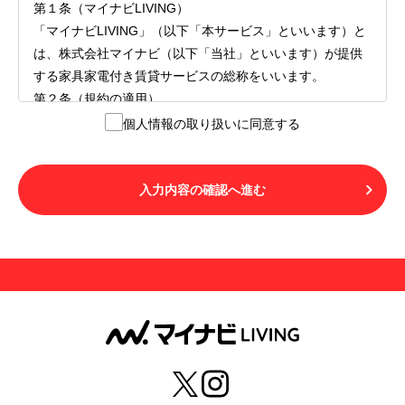
第１条（マイナビLIVING）
「マイナビLIVING」（以下「本サービス」といいます）と
は、株式会社マイナビ（以下「当社」といいます）が提供
する家具家電付き賃貸サービスの総称をいいます。
第２条（規約の適用）
１.本サービスを利用する者（以下「利用者」といいます）
個人情報の取り扱いに同意する
は、本サービスの利用にあたり、本規約および「マイナビ
LIVINGご契約にあたり取得する個人情報の取り扱いについ
て」の内容をすべて承諾したものとみなされます。不承諾
入力内容の確認へ進む
の意思表示は、本サービスを利用しないことをもってのみ
認められるものとし、不承諾の場合には、本サービスを利
用することはできません。
２.利用者は、自らの意思および責任をもって本サービスを
利用するものとします。
第３条（用語の定義）
１.「本サ―ビス」とは、第１章第１条で規定する当社が運
営するマイナビLIVINGを意味します。
２.「利用者」とは、第１章第２条に規定する本サービスを