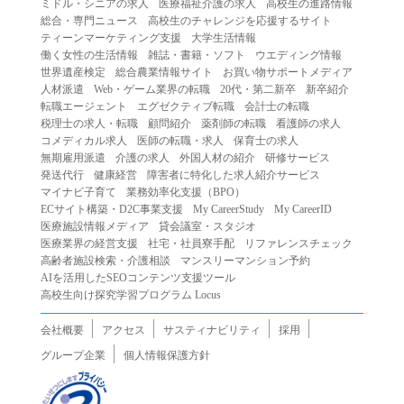
ミドル・シニアの求人
医療福祉介護の求人
高校生の進路情報
（２）第三者になりすまして本サービスを利用する行為
総合・専門ニュース
高校生のチャレンジを応援するサイト
（３）当社または第三者の著作権等の知的財産権、プライ
ティーンマーケティング支援
大学生活情報
働く女性の生活情報
雑誌・書籍・ソフト
ウエディング情報
バシー、その他の権利を侵害する行為
世界遺産検定
総合農業情報サイト
お買い物サポートメディア
（４）当社または第三者を誹謗中傷する行為
人材派遣
Web・ゲーム業界の転職
20代・第二新卒
新卒紹介
（５）当社または第三者に不利益を与える行為
転職エージェント
エグゼクティブ転職
会計士の転職
税理士の求人・転職
顧問紹介
薬剤師の転職
看護師の求人
（６）営利を目的とした行為
コメディカル求人
医師の転職・求人
保育士の求人
（７）政治・選挙・宗教活動またはそれらに類する行為
無期雇用派遣
介護の求人
外国人材の紹介
研修サービス
（８）本サービスの運営を妨害する行為
発送代行
健康経営
障害者に特化した求人紹介サービス
マイナビ子育て
業務効率化支援（BPO）
（９）法令違反、犯罪行為、または公序良俗に反する行為
ECサイト構築・D2C事業支援
My CareerStudy
My CareerID
（１０）暴力的な要求行為、または法的な責任を超えた不
医療施設情報メディア
貸会議室・スタジオ
当な要求行為
医療業界の経営支援
社宅・社員寮手配
リファレンスチェック
（１１）その他当社が不適切であると判断する行為
高齢者施設検索・介護相談
マンスリーマンション予約
AIを活用したSEOコンテンツ支援ツール
２.当社は、前項の定めに該当する行為を行った利用者に対
高校生向け探究学習プログラム Locus
して、事前の通知をすることなく、利用者への本サービス
の提供を停止または中断することができるものとします。
会社概要
アクセス
サスティナビリティ
採用
第５条（免責）
グループ企業
個人情報保護方針
１.当社は、本サービスの利用（これらに伴う当社または第
三者の情報提供行為等を含みます）により、利用者に生じ