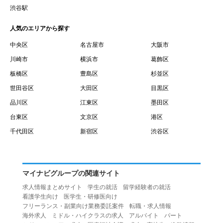
賃借権が発生する日を意味します。
渋谷駅
１０.「予約」とは、会員が当社との間で賃貸借契約を締結
人気のエリアから探す
するために、選んだ物件を保留することを意味します。
１１.「予約情報」とは、物件を予約するために必要な当社
中央区
名古屋市
大阪市
所定の情報を意味します。物件情報や期間、オプション等
川崎市
横浜市
葛飾区
の他に、契約者情報、入居者情報、緊急連絡先の情報も含
板橋区
豊島区
杉並区
みます。
世田谷区
大田区
目黒区
１２.「キャンセル」とは、賃貸借契約締結後から契約期間
品川区
江東区
墨田区
開始日前までに、利用者が賃貸借契約を解除することを意
台東区
文京区
港区
味します。
１３.「中途解約」とは、賃貸借契約期間の途中で、利用者
千代田区
新宿区
渋谷区
が賃貸借契約を終了させることを意味します。
第４条（利用者の禁止行為）
１.利用者は、本サービスを利用する上で次の各号に定める
マイナビグループの関連サイト
行為またはそのおそれのある行為を行ってはならないもの
求人情報まとめサイト
学生の就活
留学経験者の就活
とします。
看護学生向け
医学生・研修医向け
（１）重複、虚偽の情報、または自己以外の情報を登録す
フリーランス・副業向け業務委託案件
転職・求人情報
海外求人
ミドル・ハイクラスの求人
アルバイト
パート
る行為