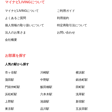
マイナビLIVINGについて
利用する個人を意味します。
３.「本サイト」とは、当社が運営する本サービスに関する
マイナビLIVINGについて
ご利用ガイド
ウェブサイトを意味します。
よくあるご質問
利用規約
４.「物件」とは、本サイトに掲載された賃貸物件を意味し
個人情報の取り扱いについて
特定商取引法について
ます。
法人のお客さま
お問い合わせ
５.「会員」とは、第２章第１条に基づき会員登録が完了し
会社概要
た個人を意味します。
６.「会員情報」とは、会員が第２章第１条に基づき会員登
録した情報、本サービス利用中に当社が登録を求めた情報
お部屋を探す
およびこれらの情報について会員自身が、追加・変更を行
人気の駅から探す
った場合の当該情報を意味します。
７.「本会員制度」とは、会員による本サービスの利用の促
市ヶ谷駅
川崎駅
横浜駅
進を目的とした会員制度を意味します。
蒲田駅
中野駅
錦糸町駅
８.「本規約等」とは、本規約、マイナビLIVINGご契約にあ
門前仲町駅
飯田橋駅
田町駅
たり取得する個人情報の取り扱いについて、定期建物賃貸
浜松町駅
六本木駅
浅草駅
借契約書およびオプション注文書を意味します。
上野駅
池袋駅
新宿駅
９.「契約期間開始日」とは、定期建物賃貸借契約（以下
東京駅
「賃貸借契約」と言います）の開始日のことで、利用者の
品川駅
五反田駅