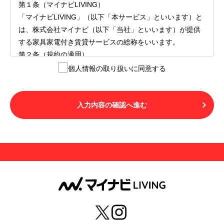
第１条（マイナビLIVING）
「マイナビLIVING」（以下「本サービス」といいます）と
は、株式会社マイナビ（以下「当社」といいます）が提供
する家具家電付き賃貸サービスの総称をいいます。
第２条（規約の適用）
１.本サービスを利用する者（以下「利用者」といいます）
個人情報の取り扱いに同意する
は、本サービスの利用にあたり、本規約および「マイナビ
LIVINGご契約にあたり取得する個人情報の取り扱いについ
て」の内容をすべて承諾したものとみなされます。不承諾
入力内容の確認へ進む
の意思表示は、本サービスを利用しないことをもってのみ
認められるものとし、不承諾の場合には、本サービスを利
用することはできません。
２.利用者は、自らの意思および責任をもって本サービスを
利用するものとします。
第３条（用語の定義）
１.「本サ―ビス」とは、第１章第１条で規定する当社が運
営するマイナビLIVINGを意味します。
２.「利用者」とは、第１章第２条に規定する本サービスを