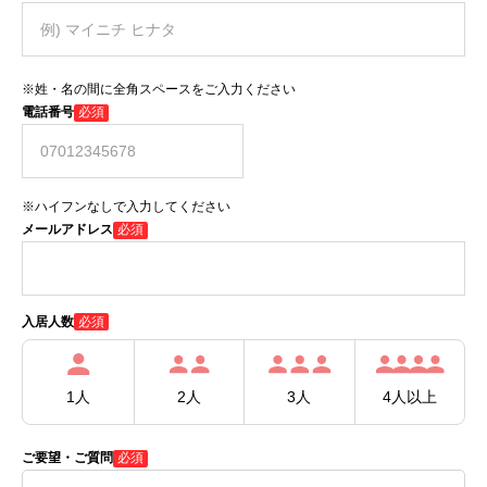
※姓・名の間に全角スペースをご入力ください
電話番号
必須
※ハイフンなしで入力してください
メールアドレス
必須
必須
入居人数
1人
2人
3人
4人以上
ご要望・ご質問
必須