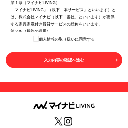
第１条（マイナビLIVING）
「マイナビLIVING」（以下「本サービス」といいます）と
は、株式会社マイナビ（以下「当社」といいます）が提供
する家具家電付き賃貸サービスの総称をいいます。
第２条（規約の適用）
１.本サービスを利用する者（以下「利用者」といいます）
個人情報の取り扱いに同意する
は、本サービスの利用にあたり、本規約および「マイナビ
LIVINGご契約にあたり取得する個人情報の取り扱いについ
て」の内容をすべて承諾したものとみなされます。不承諾
入力内容の確認へ進む
の意思表示は、本サービスを利用しないことをもってのみ
認められるものとし、不承諾の場合には、本サービスを利
用することはできません。
２.利用者は、自らの意思および責任をもって本サービスを
利用するものとします。
第３条（用語の定義）
１.「本サ―ビス」とは、第１章第１条で規定する当社が運
営するマイナビLIVINGを意味します。
２.「利用者」とは、第１章第２条に規定する本サービスを