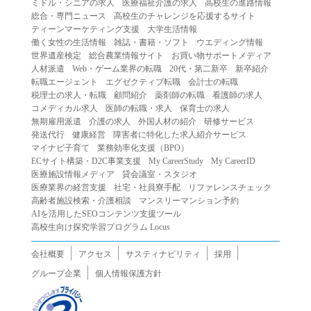
ミドル・シニアの求人
医療福祉介護の求人
高校生の進路情報
（２）第三者になりすまして本サービスを利用する行為
総合・専門ニュース
高校生のチャレンジを応援するサイト
（３）当社または第三者の著作権等の知的財産権、プライ
ティーンマーケティング支援
大学生活情報
働く女性の生活情報
雑誌・書籍・ソフト
ウエディング情報
バシー、その他の権利を侵害する行為
世界遺産検定
総合農業情報サイト
お買い物サポートメディア
（４）当社または第三者を誹謗中傷する行為
人材派遣
Web・ゲーム業界の転職
20代・第二新卒
新卒紹介
（５）当社または第三者に不利益を与える行為
転職エージェント
エグゼクティブ転職
会計士の転職
税理士の求人・転職
顧問紹介
薬剤師の転職
看護師の求人
（６）営利を目的とした行為
コメディカル求人
医師の転職・求人
保育士の求人
（７）政治・選挙・宗教活動またはそれらに類する行為
無期雇用派遣
介護の求人
外国人材の紹介
研修サービス
（８）本サービスの運営を妨害する行為
発送代行
健康経営
障害者に特化した求人紹介サービス
マイナビ子育て
業務効率化支援（BPO）
（９）法令違反、犯罪行為、または公序良俗に反する行為
ECサイト構築・D2C事業支援
My CareerStudy
My CareerID
（１０）暴力的な要求行為、または法的な責任を超えた不
医療施設情報メディア
貸会議室・スタジオ
当な要求行為
医療業界の経営支援
社宅・社員寮手配
リファレンスチェック
（１１）その他当社が不適切であると判断する行為
高齢者施設検索・介護相談
マンスリーマンション予約
AIを活用したSEOコンテンツ支援ツール
２.当社は、前項の定めに該当する行為を行った利用者に対
高校生向け探究学習プログラム Locus
して、事前の通知をすることなく、利用者への本サービス
の提供を停止または中断することができるものとします。
会社概要
アクセス
サスティナビリティ
採用
第５条（免責）
グループ企業
個人情報保護方針
１.当社は、本サービスの利用（これらに伴う当社または第
三者の情報提供行為等を含みます）により、利用者に生じ