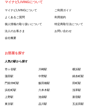
マイナビLIVINGについて
利用する個人を意味します。
３.「本サイト」とは、当社が運営する本サービスに関する
マイナビLIVINGについて
ご利用ガイド
ウェブサイトを意味します。
よくあるご質問
利用規約
４.「物件」とは、本サイトに掲載された賃貸物件を意味し
個人情報の取り扱いについて
特定商取引法について
ます。
法人のお客さま
お問い合わせ
５.「会員」とは、第２章第１条に基づき会員登録が完了し
会社概要
た個人を意味します。
６.「会員情報」とは、会員が第２章第１条に基づき会員登
録した情報、本サービス利用中に当社が登録を求めた情報
お部屋を探す
およびこれらの情報について会員自身が、追加・変更を行
人気の駅から探す
った場合の当該情報を意味します。
７.「本会員制度」とは、会員による本サービスの利用の促
市ヶ谷駅
川崎駅
横浜駅
進を目的とした会員制度を意味します。
蒲田駅
中野駅
錦糸町駅
８.「本規約等」とは、本規約、マイナビLIVINGご契約にあ
門前仲町駅
飯田橋駅
田町駅
たり取得する個人情報の取り扱いについて、定期建物賃貸
浜松町駅
六本木駅
浅草駅
借契約書およびオプション注文書を意味します。
上野駅
池袋駅
新宿駅
９.「契約期間開始日」とは、定期建物賃貸借契約（以下
東京駅
「賃貸借契約」と言います）の開始日のことで、利用者の
品川駅
五反田駅