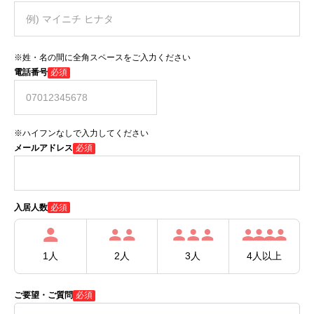
※姓・名の間に全角スペースをご入力ください
電話番号
必須
※ハイフンなしで入力してください
メールアドレス
必須
必須
入居人数
1人
2人
3人
4人以上
ご要望・ご質問
必須