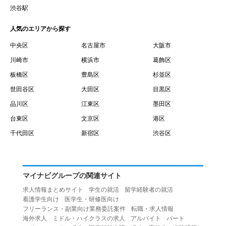
賃借権が発生する日を意味します。
渋谷駅
１０.「予約」とは、会員が当社との間で賃貸借契約を締結
人気のエリアから探す
するために、選んだ物件を保留することを意味します。
１１.「予約情報」とは、物件を予約するために必要な当社
中央区
名古屋市
大阪市
所定の情報を意味します。物件情報や期間、オプション等
川崎市
横浜市
葛飾区
の他に、契約者情報、入居者情報、緊急連絡先の情報も含
板橋区
豊島区
杉並区
みます。
世田谷区
大田区
目黒区
１２.「キャンセル」とは、賃貸借契約締結後から契約期間
品川区
江東区
墨田区
開始日前までに、利用者が賃貸借契約を解除することを意
台東区
文京区
港区
味します。
１３.「中途解約」とは、賃貸借契約期間の途中で、利用者
千代田区
新宿区
渋谷区
が賃貸借契約を終了させることを意味します。
第４条（利用者の禁止行為）
１.利用者は、本サービスを利用する上で次の各号に定める
マイナビグループの関連サイト
行為またはそのおそれのある行為を行ってはならないもの
求人情報まとめサイト
学生の就活
留学経験者の就活
とします。
看護学生向け
医学生・研修医向け
（１）重複、虚偽の情報、または自己以外の情報を登録す
フリーランス・副業向け業務委託案件
転職・求人情報
海外求人
ミドル・ハイクラスの求人
アルバイト
パート
る行為