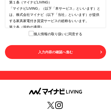
第１条（マイナビLIVING）
「マイナビLIVING」（以下「本サービス」といいます）と
は、株式会社マイナビ（以下「当社」といいます）が提供
する家具家電付き賃貸サービスの総称をいいます。
第２条（規約の適用）
１.本サービスを利用する者（以下「利用者」といいます）
個人情報の取り扱いに同意する
は、本サービスの利用にあたり、本規約および「マイナビ
LIVINGご契約にあたり取得する個人情報の取り扱いについ
て」の内容をすべて承諾したものとみなされます。不承諾
入力内容の確認へ進む
の意思表示は、本サービスを利用しないことをもってのみ
認められるものとし、不承諾の場合には、本サービスを利
用することはできません。
２.利用者は、自らの意思および責任をもって本サービスを
利用するものとします。
第３条（用語の定義）
１.「本サ―ビス」とは、第１章第１条で規定する当社が運
営するマイナビLIVINGを意味します。
２.「利用者」とは、第１章第２条に規定する本サービスを