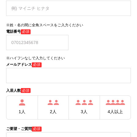
※姓・名の間に全角スペースをご入力ください
電話番号
必須
※ハイフンなしで入力してください
メールアドレス
必須
必須
入居人数
1人
2人
3人
4人以上
ご要望・ご質問
必須