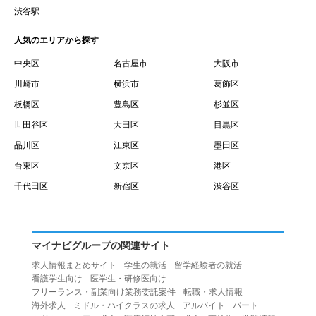
賃借権が発生する日を意味します。
渋谷駅
１０.「予約」とは、会員が当社との間で賃貸借契約を締結
人気のエリアから探す
するために、選んだ物件を保留することを意味します。
１１.「予約情報」とは、物件を予約するために必要な当社
中央区
名古屋市
大阪市
所定の情報を意味します。物件情報や期間、オプション等
川崎市
横浜市
葛飾区
の他に、契約者情報、入居者情報、緊急連絡先の情報も含
板橋区
豊島区
杉並区
みます。
世田谷区
大田区
目黒区
１２.「キャンセル」とは、賃貸借契約締結後から契約期間
品川区
江東区
墨田区
開始日前までに、利用者が賃貸借契約を解除することを意
台東区
文京区
港区
味します。
１３.「中途解約」とは、賃貸借契約期間の途中で、利用者
千代田区
新宿区
渋谷区
が賃貸借契約を終了させることを意味します。
第４条（利用者の禁止行為）
１.利用者は、本サービスを利用する上で次の各号に定める
マイナビグループの関連サイト
行為またはそのおそれのある行為を行ってはならないもの
求人情報まとめサイト
学生の就活
留学経験者の就活
とします。
看護学生向け
医学生・研修医向け
（１）重複、虚偽の情報、または自己以外の情報を登録す
フリーランス・副業向け業務委託案件
転職・求人情報
海外求人
ミドル・ハイクラスの求人
アルバイト
パート
る行為