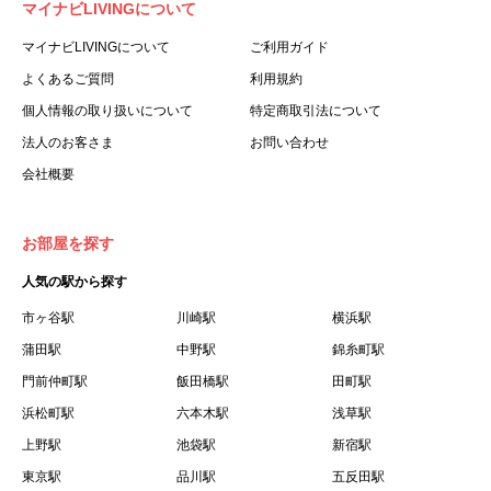
マイナビLIVINGについて
利用する個人を意味します。
３.「本サイト」とは、当社が運営する本サービスに関する
マイナビLIVINGについて
ご利用ガイド
ウェブサイトを意味します。
よくあるご質問
利用規約
４.「物件」とは、本サイトに掲載された賃貸物件を意味し
個人情報の取り扱いについて
特定商取引法について
ます。
法人のお客さま
お問い合わせ
５.「会員」とは、第２章第１条に基づき会員登録が完了し
会社概要
た個人を意味します。
６.「会員情報」とは、会員が第２章第１条に基づき会員登
録した情報、本サービス利用中に当社が登録を求めた情報
お部屋を探す
およびこれらの情報について会員自身が、追加・変更を行
人気の駅から探す
った場合の当該情報を意味します。
７.「本会員制度」とは、会員による本サービスの利用の促
市ヶ谷駅
川崎駅
横浜駅
進を目的とした会員制度を意味します。
蒲田駅
中野駅
錦糸町駅
８.「本規約等」とは、本規約、マイナビLIVINGご契約にあ
門前仲町駅
飯田橋駅
田町駅
たり取得する個人情報の取り扱いについて、定期建物賃貸
浜松町駅
六本木駅
浅草駅
借契約書およびオプション注文書を意味します。
上野駅
池袋駅
新宿駅
９.「契約期間開始日」とは、定期建物賃貸借契約（以下
東京駅
「賃貸借契約」と言います）の開始日のことで、利用者の
品川駅
五反田駅