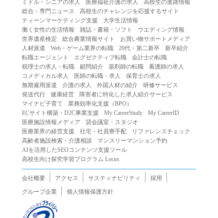
ミドル・シニアの求人
医療福祉介護の求人
高校生の進路情報
（２）第三者になりすまして本サービスを利用する行為
総合・専門ニュース
高校生のチャレンジを応援するサイト
（３）当社または第三者の著作権等の知的財産権、プライ
ティーンマーケティング支援
大学生活情報
働く女性の生活情報
雑誌・書籍・ソフト
ウエディング情報
バシー、その他の権利を侵害する行為
世界遺産検定
総合農業情報サイト
お買い物サポートメディア
（４）当社または第三者を誹謗中傷する行為
人材派遣
Web・ゲーム業界の転職
20代・第二新卒
新卒紹介
（５）当社または第三者に不利益を与える行為
転職エージェント
エグゼクティブ転職
会計士の転職
税理士の求人・転職
顧問紹介
薬剤師の転職
看護師の求人
（６）営利を目的とした行為
コメディカル求人
医師の転職・求人
保育士の求人
（７）政治・選挙・宗教活動またはそれらに類する行為
無期雇用派遣
介護の求人
外国人材の紹介
研修サービス
（８）本サービスの運営を妨害する行為
発送代行
健康経営
障害者に特化した求人紹介サービス
マイナビ子育て
業務効率化支援（BPO）
（９）法令違反、犯罪行為、または公序良俗に反する行為
ECサイト構築・D2C事業支援
My CareerStudy
My CareerID
（１０）暴力的な要求行為、または法的な責任を超えた不
医療施設情報メディア
貸会議室・スタジオ
当な要求行為
医療業界の経営支援
社宅・社員寮手配
リファレンスチェック
（１１）その他当社が不適切であると判断する行為
高齢者施設検索・介護相談
マンスリーマンション予約
AIを活用したSEOコンテンツ支援ツール
２.当社は、前項の定めに該当する行為を行った利用者に対
高校生向け探究学習プログラム Locus
して、事前の通知をすることなく、利用者への本サービス
の提供を停止または中断することができるものとします。
会社概要
アクセス
サスティナビリティ
採用
第５条（免責）
グループ企業
個人情報保護方針
１.当社は、本サービスの利用（これらに伴う当社または第
三者の情報提供行為等を含みます）により、利用者に生じ