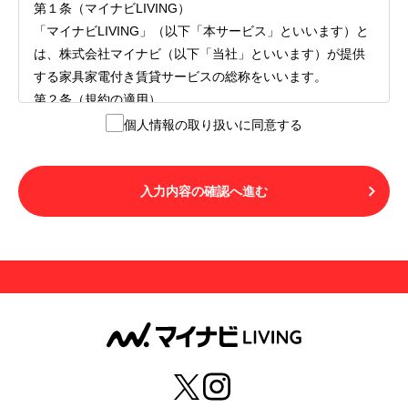
第１条（マイナビLIVING）
「マイナビLIVING」（以下「本サービス」といいます）と
は、株式会社マイナビ（以下「当社」といいます）が提供
する家具家電付き賃貸サービスの総称をいいます。
第２条（規約の適用）
１.本サービスを利用する者（以下「利用者」といいます）
個人情報の取り扱いに同意する
は、本サービスの利用にあたり、本規約および「マイナビ
LIVINGご契約にあたり取得する個人情報の取り扱いについ
て」の内容をすべて承諾したものとみなされます。不承諾
入力内容の確認へ進む
の意思表示は、本サービスを利用しないことをもってのみ
認められるものとし、不承諾の場合には、本サービスを利
用することはできません。
２.利用者は、自らの意思および責任をもって本サービスを
利用するものとします。
第３条（用語の定義）
１.「本サ―ビス」とは、第１章第１条で規定する当社が運
営するマイナビLIVINGを意味します。
２.「利用者」とは、第１章第２条に規定する本サービスを