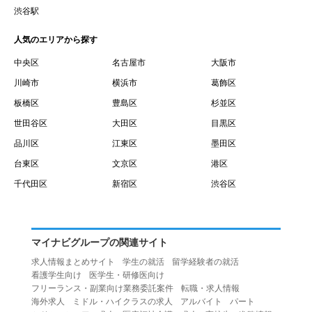
賃借権が発生する日を意味します。
渋谷駅
１０.「予約」とは、会員が当社との間で賃貸借契約を締結
人気のエリアから探す
するために、選んだ物件を保留することを意味します。
１１.「予約情報」とは、物件を予約するために必要な当社
中央区
名古屋市
大阪市
所定の情報を意味します。物件情報や期間、オプション等
川崎市
横浜市
葛飾区
の他に、契約者情報、入居者情報、緊急連絡先の情報も含
板橋区
豊島区
杉並区
みます。
世田谷区
大田区
目黒区
１２.「キャンセル」とは、賃貸借契約締結後から契約期間
品川区
江東区
墨田区
開始日前までに、利用者が賃貸借契約を解除することを意
台東区
文京区
港区
味します。
１３.「中途解約」とは、賃貸借契約期間の途中で、利用者
千代田区
新宿区
渋谷区
が賃貸借契約を終了させることを意味します。
第４条（利用者の禁止行為）
１.利用者は、本サービスを利用する上で次の各号に定める
マイナビグループの関連サイト
行為またはそのおそれのある行為を行ってはならないもの
求人情報まとめサイト
学生の就活
留学経験者の就活
とします。
看護学生向け
医学生・研修医向け
（１）重複、虚偽の情報、または自己以外の情報を登録す
フリーランス・副業向け業務委託案件
転職・求人情報
海外求人
ミドル・ハイクラスの求人
アルバイト
パート
る行為