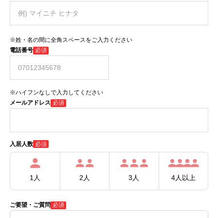
※姓・名の間に全角スペースをご入力ください
電話番号
必須
※ハイフンなしで入力してください
メールアドレス
必須
必須
入居人数
1人
2人
3人
4人以上
ご要望・ご質問
必須