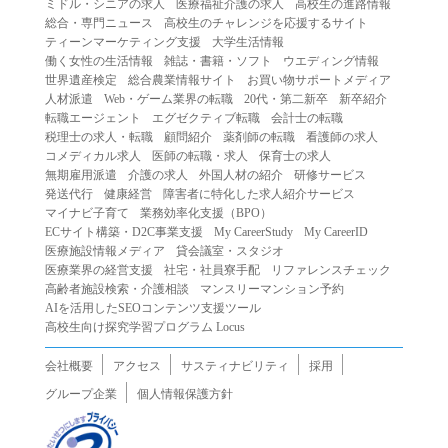
ミドル・シニアの求人
医療福祉介護の求人
高校生の進路情報
（２）第三者になりすまして本サービスを利用する行為
総合・専門ニュース
高校生のチャレンジを応援するサイト
（３）当社または第三者の著作権等の知的財産権、プライ
ティーンマーケティング支援
大学生活情報
働く女性の生活情報
雑誌・書籍・ソフト
ウエディング情報
バシー、その他の権利を侵害する行為
世界遺産検定
総合農業情報サイト
お買い物サポートメディア
（４）当社または第三者を誹謗中傷する行為
人材派遣
Web・ゲーム業界の転職
20代・第二新卒
新卒紹介
（５）当社または第三者に不利益を与える行為
転職エージェント
エグゼクティブ転職
会計士の転職
税理士の求人・転職
顧問紹介
薬剤師の転職
看護師の求人
（６）営利を目的とした行為
コメディカル求人
医師の転職・求人
保育士の求人
（７）政治・選挙・宗教活動またはそれらに類する行為
無期雇用派遣
介護の求人
外国人材の紹介
研修サービス
（８）本サービスの運営を妨害する行為
発送代行
健康経営
障害者に特化した求人紹介サービス
マイナビ子育て
業務効率化支援（BPO）
（９）法令違反、犯罪行為、または公序良俗に反する行為
ECサイト構築・D2C事業支援
My CareerStudy
My CareerID
（１０）暴力的な要求行為、または法的な責任を超えた不
医療施設情報メディア
貸会議室・スタジオ
当な要求行為
医療業界の経営支援
社宅・社員寮手配
リファレンスチェック
（１１）その他当社が不適切であると判断する行為
高齢者施設検索・介護相談
マンスリーマンション予約
AIを活用したSEOコンテンツ支援ツール
２.当社は、前項の定めに該当する行為を行った利用者に対
高校生向け探究学習プログラム Locus
して、事前の通知をすることなく、利用者への本サービス
の提供を停止または中断することができるものとします。
会社概要
アクセス
サスティナビリティ
採用
第５条（免責）
グループ企業
個人情報保護方針
１.当社は、本サービスの利用（これらに伴う当社または第
三者の情報提供行為等を含みます）により、利用者に生じ