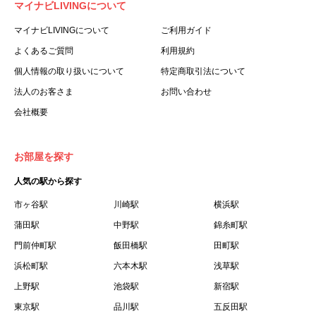
マイナビLIVINGについて
利用する個人を意味します。
３.「本サイト」とは、当社が運営する本サービスに関する
マイナビLIVINGについて
ご利用ガイド
ウェブサイトを意味します。
よくあるご質問
利用規約
４.「物件」とは、本サイトに掲載された賃貸物件を意味し
個人情報の取り扱いについて
特定商取引法について
ます。
法人のお客さま
お問い合わせ
５.「会員」とは、第２章第１条に基づき会員登録が完了し
会社概要
た個人を意味します。
６.「会員情報」とは、会員が第２章第１条に基づき会員登
録した情報、本サービス利用中に当社が登録を求めた情報
お部屋を探す
およびこれらの情報について会員自身が、追加・変更を行
人気の駅から探す
った場合の当該情報を意味します。
７.「本会員制度」とは、会員による本サービスの利用の促
市ヶ谷駅
川崎駅
横浜駅
進を目的とした会員制度を意味します。
蒲田駅
中野駅
錦糸町駅
８.「本規約等」とは、本規約、マイナビLIVINGご契約にあ
門前仲町駅
飯田橋駅
田町駅
たり取得する個人情報の取り扱いについて、定期建物賃貸
浜松町駅
六本木駅
浅草駅
借契約書およびオプション注文書を意味します。
上野駅
池袋駅
新宿駅
９.「契約期間開始日」とは、定期建物賃貸借契約（以下
東京駅
「賃貸借契約」と言います）の開始日のことで、利用者の
品川駅
五反田駅