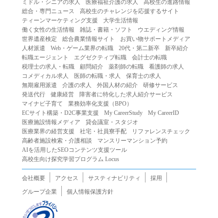
ミドル・シニアの求人
医療福祉介護の求人
高校生の進路情報
（２）第三者になりすまして本サービスを利用する行為
総合・専門ニュース
高校生のチャレンジを応援するサイト
（３）当社または第三者の著作権等の知的財産権、プライ
ティーンマーケティング支援
大学生活情報
働く女性の生活情報
雑誌・書籍・ソフト
ウエディング情報
バシー、その他の権利を侵害する行為
世界遺産検定
総合農業情報サイト
お買い物サポートメディア
（４）当社または第三者を誹謗中傷する行為
人材派遣
Web・ゲーム業界の転職
20代・第二新卒
新卒紹介
（５）当社または第三者に不利益を与える行為
転職エージェント
エグゼクティブ転職
会計士の転職
税理士の求人・転職
顧問紹介
薬剤師の転職
看護師の求人
（６）営利を目的とした行為
コメディカル求人
医師の転職・求人
保育士の求人
（７）政治・選挙・宗教活動またはそれらに類する行為
無期雇用派遣
介護の求人
外国人材の紹介
研修サービス
（８）本サービスの運営を妨害する行為
発送代行
健康経営
障害者に特化した求人紹介サービス
マイナビ子育て
業務効率化支援（BPO）
（９）法令違反、犯罪行為、または公序良俗に反する行為
ECサイト構築・D2C事業支援
My CareerStudy
My CareerID
（１０）暴力的な要求行為、または法的な責任を超えた不
医療施設情報メディア
貸会議室・スタジオ
当な要求行為
医療業界の経営支援
社宅・社員寮手配
リファレンスチェック
（１１）その他当社が不適切であると判断する行為
高齢者施設検索・介護相談
マンスリーマンション予約
AIを活用したSEOコンテンツ支援ツール
２.当社は、前項の定めに該当する行為を行った利用者に対
高校生向け探究学習プログラム Locus
して、事前の通知をすることなく、利用者への本サービス
の提供を停止または中断することができるものとします。
会社概要
アクセス
サスティナビリティ
採用
第５条（免責）
グループ企業
個人情報保護方針
１.当社は、本サービスの利用（これらに伴う当社または第
三者の情報提供行為等を含みます）により、利用者に生じ