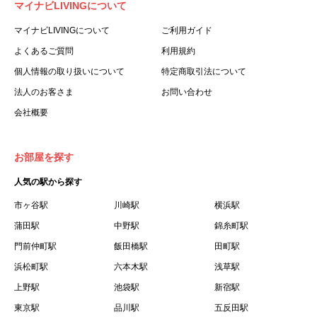
マイナビLIVINGについて
利用する個人を意味します。
３.「本サイト」とは、当社が運営する本サービスに関する
マイナビLIVINGについて
ご利用ガイド
ウェブサイトを意味します。
よくあるご質問
利用規約
４.「物件」とは、本サイトに掲載された賃貸物件を意味し
個人情報の取り扱いについて
特定商取引法について
ます。
法人のお客さま
お問い合わせ
５.「会員」とは、第２章第１条に基づき会員登録が完了し
会社概要
た個人を意味します。
６.「会員情報」とは、会員が第２章第１条に基づき会員登
録した情報、本サービス利用中に当社が登録を求めた情報
お部屋を探す
およびこれらの情報について会員自身が、追加・変更を行
人気の駅から探す
った場合の当該情報を意味します。
７.「本会員制度」とは、会員による本サービスの利用の促
市ヶ谷駅
川崎駅
横浜駅
進を目的とした会員制度を意味します。
蒲田駅
中野駅
錦糸町駅
８.「本規約等」とは、本規約、マイナビLIVINGご契約にあ
門前仲町駅
飯田橋駅
田町駅
たり取得する個人情報の取り扱いについて、定期建物賃貸
浜松町駅
六本木駅
浅草駅
借契約書およびオプション注文書を意味します。
上野駅
池袋駅
新宿駅
９.「契約期間開始日」とは、定期建物賃貸借契約（以下
東京駅
「賃貸借契約」と言います）の開始日のことで、利用者の
品川駅
五反田駅