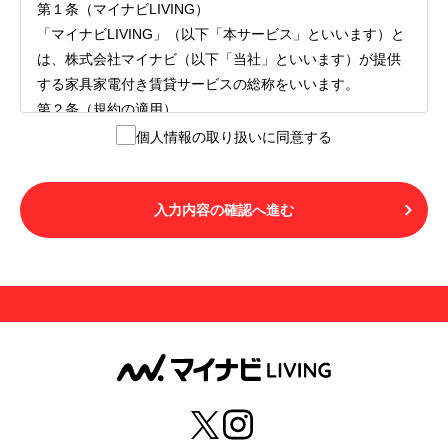
第１条（マイナビLIVING）
「マイナビLIVING」（以下「本サービス」といいます）と
は、株式会社マイナビ（以下「当社」といいます）が提供
する家具家電付き賃貸サービスの総称をいいます。
第２条（規約の適用）
１.本サービスを利用する者（以下「利用者」といいます）
個人情報の取り扱いに同意する
は、本サービスの利用にあたり、本規約および「マイナビ
LIVINGご契約にあたり取得する個人情報の取り扱いについ
て」の内容をすべて承諾したものとみなされます。不承諾
入力内容の確認へ進む
の意思表示は、本サービスを利用しないことをもってのみ
認められるものとし、不承諾の場合には、本サービスを利
用することはできません。
２.利用者は、自らの意思および責任をもって本サービスを
利用するものとします。
第３条（用語の定義）
１.「本サ―ビス」とは、第１章第１条で規定する当社が運
営するマイナビLIVINGを意味します。
２.「利用者」とは、第１章第２条に規定する本サービスを