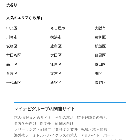
賃借権が発生する日を意味します。
渋谷駅
１０.「予約」とは、会員が当社との間で賃貸借契約を締結
人気のエリアから探す
するために、選んだ物件を保留することを意味します。
１１.「予約情報」とは、物件を予約するために必要な当社
中央区
名古屋市
大阪市
所定の情報を意味します。物件情報や期間、オプション等
川崎市
横浜市
葛飾区
の他に、契約者情報、入居者情報、緊急連絡先の情報も含
板橋区
豊島区
杉並区
みます。
世田谷区
大田区
目黒区
１２.「キャンセル」とは、賃貸借契約締結後から契約期間
品川区
江東区
墨田区
開始日前までに、利用者が賃貸借契約を解除することを意
台東区
文京区
港区
味します。
１３.「中途解約」とは、賃貸借契約期間の途中で、利用者
千代田区
新宿区
渋谷区
が賃貸借契約を終了させることを意味します。
第４条（利用者の禁止行為）
１.利用者は、本サービスを利用する上で次の各号に定める
マイナビグループの関連サイト
行為またはそのおそれのある行為を行ってはならないもの
求人情報まとめサイト
学生の就活
留学経験者の就活
とします。
看護学生向け
医学生・研修医向け
（１）重複、虚偽の情報、または自己以外の情報を登録す
フリーランス・副業向け業務委託案件
転職・求人情報
海外求人
ミドル・ハイクラスの求人
アルバイト
パート
る行為