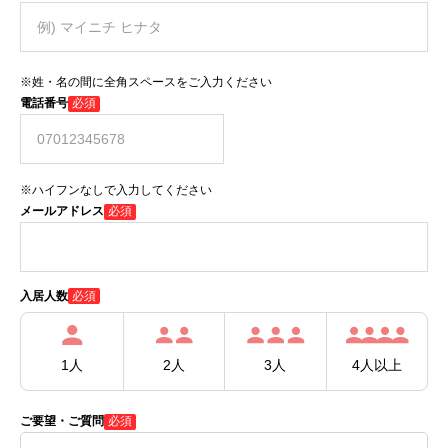
※姓・名の間に全角スペースをご入力ください
電話番号
必須
※ハイフンなしで入力してください
メールアドレス
必須
必須
入居人数
1人
2人
3人
4人以上
ご要望・ご質問
必須