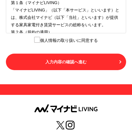
第１条（マイナビLIVING）
「マイナビLIVING」（以下「本サービス」といいます）と
は、株式会社マイナビ（以下「当社」といいます）が提供
する家具家電付き賃貸サービスの総称をいいます。
第２条（規約の適用）
１.本サービスを利用する者（以下「利用者」といいます）
個人情報の取り扱いに同意する
は、本サービスの利用にあたり、本規約および「マイナビ
LIVINGご契約にあたり取得する個人情報の取り扱いについ
て」の内容をすべて承諾したものとみなされます。不承諾
入力内容の確認へ進む
の意思表示は、本サービスを利用しないことをもってのみ
認められるものとし、不承諾の場合には、本サービスを利
用することはできません。
２.利用者は、自らの意思および責任をもって本サービスを
利用するものとします。
第３条（用語の定義）
１.「本サ―ビス」とは、第１章第１条で規定する当社が運
営するマイナビLIVINGを意味します。
２.「利用者」とは、第１章第２条に規定する本サービスを