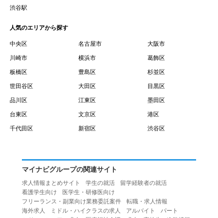
賃借権が発生する日を意味します。
渋谷駅
１０.「予約」とは、会員が当社との間で賃貸借契約を締結
人気のエリアから探す
するために、選んだ物件を保留することを意味します。
１１.「予約情報」とは、物件を予約するために必要な当社
中央区
名古屋市
大阪市
所定の情報を意味します。物件情報や期間、オプション等
川崎市
横浜市
葛飾区
の他に、契約者情報、入居者情報、緊急連絡先の情報も含
板橋区
豊島区
杉並区
みます。
世田谷区
大田区
目黒区
１２.「キャンセル」とは、賃貸借契約締結後から契約期間
品川区
江東区
墨田区
開始日前までに、利用者が賃貸借契約を解除することを意
台東区
文京区
港区
味します。
１３.「中途解約」とは、賃貸借契約期間の途中で、利用者
千代田区
新宿区
渋谷区
が賃貸借契約を終了させることを意味します。
第４条（利用者の禁止行為）
１.利用者は、本サービスを利用する上で次の各号に定める
マイナビグループの関連サイト
行為またはそのおそれのある行為を行ってはならないもの
求人情報まとめサイト
学生の就活
留学経験者の就活
とします。
看護学生向け
医学生・研修医向け
（１）重複、虚偽の情報、または自己以外の情報を登録す
フリーランス・副業向け業務委託案件
転職・求人情報
海外求人
ミドル・ハイクラスの求人
アルバイト
パート
る行為