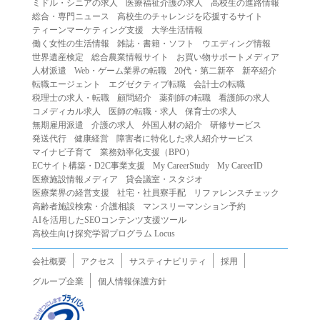
ミドル・シニアの求人
医療福祉介護の求人
高校生の進路情報
（２）第三者になりすまして本サービスを利用する行為
総合・専門ニュース
高校生のチャレンジを応援するサイト
（３）当社または第三者の著作権等の知的財産権、プライ
ティーンマーケティング支援
大学生活情報
働く女性の生活情報
雑誌・書籍・ソフト
ウエディング情報
バシー、その他の権利を侵害する行為
世界遺産検定
総合農業情報サイト
お買い物サポートメディア
（４）当社または第三者を誹謗中傷する行為
人材派遣
Web・ゲーム業界の転職
20代・第二新卒
新卒紹介
（５）当社または第三者に不利益を与える行為
転職エージェント
エグゼクティブ転職
会計士の転職
税理士の求人・転職
顧問紹介
薬剤師の転職
看護師の求人
（６）営利を目的とした行為
コメディカル求人
医師の転職・求人
保育士の求人
（７）政治・選挙・宗教活動またはそれらに類する行為
無期雇用派遣
介護の求人
外国人材の紹介
研修サービス
（８）本サービスの運営を妨害する行為
発送代行
健康経営
障害者に特化した求人紹介サービス
マイナビ子育て
業務効率化支援（BPO）
（９）法令違反、犯罪行為、または公序良俗に反する行為
ECサイト構築・D2C事業支援
My CareerStudy
My CareerID
（１０）暴力的な要求行為、または法的な責任を超えた不
医療施設情報メディア
貸会議室・スタジオ
当な要求行為
医療業界の経営支援
社宅・社員寮手配
リファレンスチェック
（１１）その他当社が不適切であると判断する行為
高齢者施設検索・介護相談
マンスリーマンション予約
AIを活用したSEOコンテンツ支援ツール
２.当社は、前項の定めに該当する行為を行った利用者に対
高校生向け探究学習プログラム Locus
して、事前の通知をすることなく、利用者への本サービス
の提供を停止または中断することができるものとします。
会社概要
アクセス
サスティナビリティ
採用
第５条（免責）
グループ企業
個人情報保護方針
１.当社は、本サービスの利用（これらに伴う当社または第
三者の情報提供行為等を含みます）により、利用者に生じ