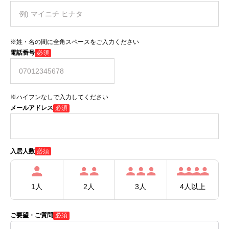
※姓・名の間に全角スペースをご入力ください
電話番号
必須
※ハイフンなしで入力してください
メールアドレス
必須
必須
入居人数
1人
2人
3人
4人以上
ご要望・ご質問
必須