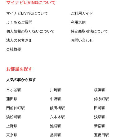
マイナビLIVINGについて
利用する個人を意味します。
３.「本サイト」とは、当社が運営する本サービスに関する
マイナビLIVINGについて
ご利用ガイド
ウェブサイトを意味します。
よくあるご質問
利用規約
４.「物件」とは、本サイトに掲載された賃貸物件を意味し
個人情報の取り扱いについて
特定商取引法について
ます。
法人のお客さま
お問い合わせ
５.「会員」とは、第２章第１条に基づき会員登録が完了し
会社概要
た個人を意味します。
６.「会員情報」とは、会員が第２章第１条に基づき会員登
録した情報、本サービス利用中に当社が登録を求めた情報
お部屋を探す
およびこれらの情報について会員自身が、追加・変更を行
人気の駅から探す
った場合の当該情報を意味します。
７.「本会員制度」とは、会員による本サービスの利用の促
市ヶ谷駅
川崎駅
横浜駅
進を目的とした会員制度を意味します。
蒲田駅
中野駅
錦糸町駅
８.「本規約等」とは、本規約、マイナビLIVINGご契約にあ
門前仲町駅
飯田橋駅
田町駅
たり取得する個人情報の取り扱いについて、定期建物賃貸
浜松町駅
六本木駅
浅草駅
借契約書およびオプション注文書を意味します。
上野駅
池袋駅
新宿駅
９.「契約期間開始日」とは、定期建物賃貸借契約（以下
東京駅
「賃貸借契約」と言います）の開始日のことで、利用者の
品川駅
五反田駅