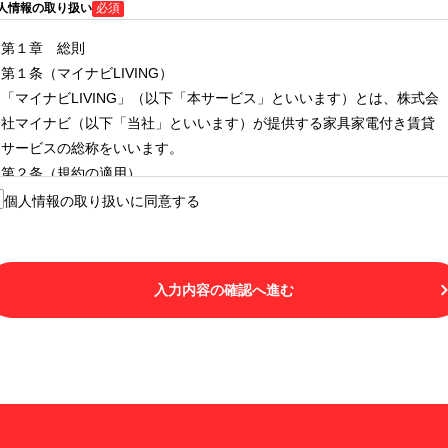
人情報の取り扱い
必須
第１章 総則
第１条（マイナビLIVING）
「マイナビLIVING」（以下「本サービス」といいます）とは、株式会
社マイナビ（以下「当社」といいます）が提供する家具家電付き賃貸
サービスの総称をいいます。
第２条（規約の適用）
１.本サービスを利用する者（以下「利用者」といいます）は、本サー
個人情報の取り扱いに同意する
ビスの利用にあたり、本規約および「マイナビLIVINGご契約にあたり
取得する個人情報の取り扱いについて」の内容をすべて承諾したもの
とみなされます。不承諾の意思表示は、本サービスを利用しないこと
入力内容の確認へ進む
をもってのみ認められるものとし、不承諾の場合には、本サービスを
利用することはできません。
２.利用者は、自らの意思および責任をもって本サービスを利用するも
のとします。
第３条（用語の定義）
１.「本サ―ビス」とは、第１章第１条で規定する当社が運営するマイ