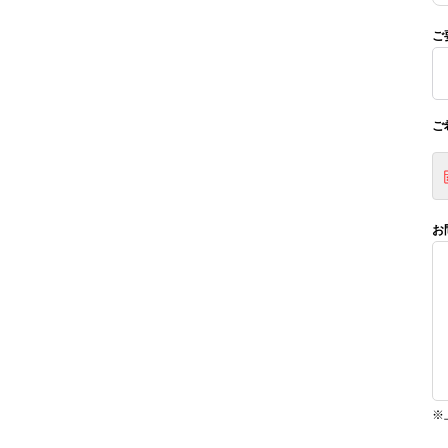
ご
ご
お
※