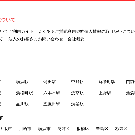
ナビLIVINGを意味します。
２.「利用者」とは、第１章第２条に規定する本サービスを利用する個
人を意味します。
について
３.「本サイト」とは、当社が運営する本サービスに関するウェブサイ
トを意味します。
ついて
ご利用ガイド
よくあるご質問
利用規約
個人情報の取り扱いについ
４.「物件」とは、本サイトに掲載された賃貸物件を意味します。
て
法人のお客さま
お問い合わせ
会社概要
５.「会員」とは、第２章第１条に基づき会員登録が完了した個人を意
味します。
６.「会員情報」とは、会員が第２章第１条に基づき会員登録した情
報、本サービス利用中に当社が登録を求めた情報およびこれらの情報
について会員自身が、追加・変更を行った場合の当該情報を意味しま
駅
横浜駅
蒲田駅
中野駅
錦糸町駅
門前
す。
７.「本会員制度」とは、会員による本サービスの利用の促進を目的と
駅
浜松町駅
六本木駅
浅草駅
上野駅
池袋
した会員制度を意味します。
駅
品川駅
五反田駅
渋谷駅
８.「本規約等」とは、本規約、マイナビLIVINGご契約にあたり取得す
る個人情報の取り扱いについて、定期建物賃貸借契約書およびオプシ
す
ョン注文書を意味します。
９.「契約期間開始日」とは、定期建物賃貸借契約（以下「賃貸借契
大阪市
川崎市
横浜市
葛飾区
板橋区
豊島区
杉並区