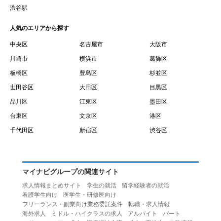
賃借権が発生する日を意味します。
渋谷駅
１０.「予約」とは、会員が当社との間で賃貸借契約を締結
人気のエリアから探す
するために、選んだ物件を保留することを意味します。
１１.「予約情報」とは、物件を予約するために必要な当社
中央区
名古屋市
大阪市
所定の情報を意味します。物件情報や期間、オプション等
川崎市
横浜市
葛飾区
の他に、契約者情報、入居者情報、緊急連絡先の情報も含
板橋区
豊島区
杉並区
みます。
世田谷区
大田区
目黒区
１２.「キャンセル」とは、賃貸借契約締結後から契約期間
品川区
江東区
墨田区
開始日前までに、利用者が賃貸借契約を解除することを意
台東区
文京区
港区
味します。
１３.「中途解約」とは、賃貸借契約期間の途中で、利用者
千代田区
新宿区
渋谷区
が賃貸借契約を終了させることを意味します。
第４条（利用者の禁止行為）
１.利用者は、本サービスを利用する上で次の各号に定める
マイナビグループの関連サイト
行為またはそのおそれのある行為を行ってはならないもの
求人情報まとめサイト
学生の就活
留学経験者の就活
とします。
看護学生向け
医学生・研修医向け
（１）重複、虚偽の情報、または自己以外の情報を登録す
フリーランス・副業向け業務委託案件
転職・求人情報
海外求人
ミドル・ハイクラスの求人
アルバイト
パート
る行為