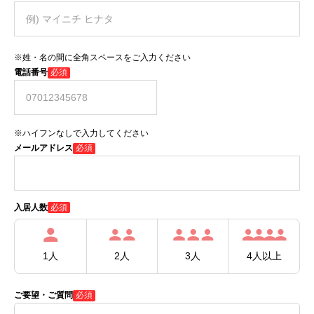
※姓・名の間に全角スペースをご入力ください
電話番号
必須
※ハイフンなしで入力してください
メールアドレス
必須
必須
入居人数
1人
2人
3人
4人以上
ご要望・ご質問
必須