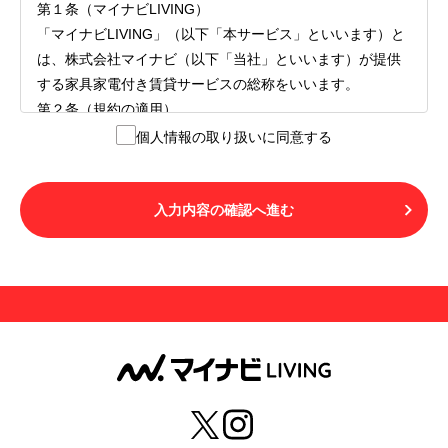
第１条（マイナビLIVING）
「マイナビLIVING」（以下「本サービス」といいます）と
は、株式会社マイナビ（以下「当社」といいます）が提供
する家具家電付き賃貸サービスの総称をいいます。
第２条（規約の適用）
１.本サービスを利用する者（以下「利用者」といいます）
個人情報の取り扱いに同意する
は、本サービスの利用にあたり、本規約および「マイナビ
LIVINGご契約にあたり取得する個人情報の取り扱いについ
て」の内容をすべて承諾したものとみなされます。不承諾
入力内容の確認へ進む
の意思表示は、本サービスを利用しないことをもってのみ
認められるものとし、不承諾の場合には、本サービスを利
用することはできません。
２.利用者は、自らの意思および責任をもって本サービスを
利用するものとします。
第３条（用語の定義）
１.「本サ―ビス」とは、第１章第１条で規定する当社が運
営するマイナビLIVINGを意味します。
２.「利用者」とは、第１章第２条に規定する本サービスを