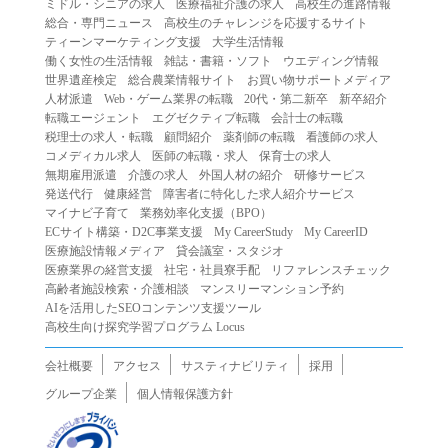
ミドル・シニアの求人
医療福祉介護の求人
高校生の進路情報
（２）第三者になりすまして本サービスを利用する行為
総合・専門ニュース
高校生のチャレンジを応援するサイト
（３）当社または第三者の著作権等の知的財産権、プライ
ティーンマーケティング支援
大学生活情報
働く女性の生活情報
雑誌・書籍・ソフト
ウエディング情報
バシー、その他の権利を侵害する行為
世界遺産検定
総合農業情報サイト
お買い物サポートメディア
（４）当社または第三者を誹謗中傷する行為
人材派遣
Web・ゲーム業界の転職
20代・第二新卒
新卒紹介
（５）当社または第三者に不利益を与える行為
転職エージェント
エグゼクティブ転職
会計士の転職
税理士の求人・転職
顧問紹介
薬剤師の転職
看護師の求人
（６）営利を目的とした行為
コメディカル求人
医師の転職・求人
保育士の求人
（７）政治・選挙・宗教活動またはそれらに類する行為
無期雇用派遣
介護の求人
外国人材の紹介
研修サービス
（８）本サービスの運営を妨害する行為
発送代行
健康経営
障害者に特化した求人紹介サービス
マイナビ子育て
業務効率化支援（BPO）
（９）法令違反、犯罪行為、または公序良俗に反する行為
ECサイト構築・D2C事業支援
My CareerStudy
My CareerID
（１０）暴力的な要求行為、または法的な責任を超えた不
医療施設情報メディア
貸会議室・スタジオ
当な要求行為
医療業界の経営支援
社宅・社員寮手配
リファレンスチェック
（１１）その他当社が不適切であると判断する行為
高齢者施設検索・介護相談
マンスリーマンション予約
AIを活用したSEOコンテンツ支援ツール
２.当社は、前項の定めに該当する行為を行った利用者に対
高校生向け探究学習プログラム Locus
して、事前の通知をすることなく、利用者への本サービス
の提供を停止または中断することができるものとします。
会社概要
アクセス
サスティナビリティ
採用
第５条（免責）
グループ企業
個人情報保護方針
１.当社は、本サービスの利用（これらに伴う当社または第
三者の情報提供行為等を含みます）により、利用者に生じ