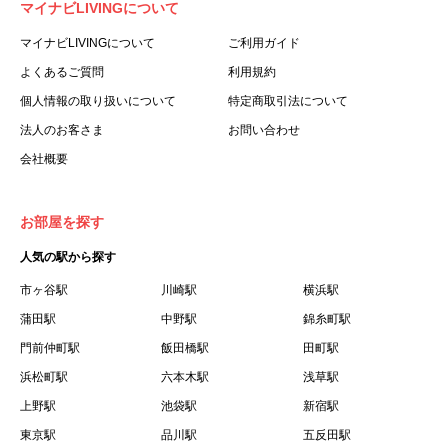
マイナビLIVINGについて
利用する個人を意味します。
３.「本サイト」とは、当社が運営する本サービスに関する
マイナビLIVINGについて
ご利用ガイド
ウェブサイトを意味します。
よくあるご質問
利用規約
４.「物件」とは、本サイトに掲載された賃貸物件を意味し
個人情報の取り扱いについて
特定商取引法について
ます。
法人のお客さま
お問い合わせ
５.「会員」とは、第２章第１条に基づき会員登録が完了し
会社概要
た個人を意味します。
６.「会員情報」とは、会員が第２章第１条に基づき会員登
録した情報、本サービス利用中に当社が登録を求めた情報
お部屋を探す
およびこれらの情報について会員自身が、追加・変更を行
人気の駅から探す
った場合の当該情報を意味します。
７.「本会員制度」とは、会員による本サービスの利用の促
市ヶ谷駅
川崎駅
横浜駅
進を目的とした会員制度を意味します。
蒲田駅
中野駅
錦糸町駅
８.「本規約等」とは、本規約、マイナビLIVINGご契約にあ
門前仲町駅
飯田橋駅
田町駅
たり取得する個人情報の取り扱いについて、定期建物賃貸
浜松町駅
六本木駅
浅草駅
借契約書およびオプション注文書を意味します。
上野駅
池袋駅
新宿駅
９.「契約期間開始日」とは、定期建物賃貸借契約（以下
東京駅
「賃貸借契約」と言います）の開始日のことで、利用者の
品川駅
五反田駅