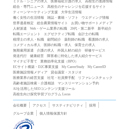
ミドル・シニアの求人
医療福祉介護の求人
高校生の進路情報
（２）第三者になりすまして本サービスを利用する行為
総合・専門ニュース
高校生のチャレンジを応援するサイト
（３）当社または第三者の著作権等の知的財産権、プライ
ティーンマーケティング支援
大学生活情報
働く女性の生活情報
雑誌・書籍・ソフト
ウエディング情報
バシー、その他の権利を侵害する行為
世界遺産検定
総合農業情報サイト
お買い物サポートメディア
（４）当社または第三者を誹謗中傷する行為
人材派遣
Web・ゲーム業界の転職
20代・第二新卒
新卒紹介
（５）当社または第三者に不利益を与える行為
転職エージェント
エグゼクティブ転職
会計士の転職
税理士の求人・転職
顧問紹介
薬剤師の転職
看護師の求人
（６）営利を目的とした行為
コメディカル求人
医師の転職・求人
保育士の求人
（７）政治・選挙・宗教活動またはそれらに類する行為
無期雇用派遣
介護の求人
外国人材の紹介
研修サービス
（８）本サービスの運営を妨害する行為
発送代行
健康経営
障害者に特化した求人紹介サービス
マイナビ子育て
業務効率化支援（BPO）
（９）法令違反、犯罪行為、または公序良俗に反する行為
ECサイト構築・D2C事業支援
My CareerStudy
My CareerID
（１０）暴力的な要求行為、または法的な責任を超えた不
医療施設情報メディア
貸会議室・スタジオ
当な要求行為
医療業界の経営支援
社宅・社員寮手配
リファレンスチェック
（１１）その他当社が不適切であると判断する行為
高齢者施設検索・介護相談
マンスリーマンション予約
AIを活用したSEOコンテンツ支援ツール
２.当社は、前項の定めに該当する行為を行った利用者に対
高校生向け探究学習プログラム Locus
して、事前の通知をすることなく、利用者への本サービス
の提供を停止または中断することができるものとします。
会社概要
アクセス
サスティナビリティ
採用
第５条（免責）
グループ企業
個人情報保護方針
１.当社は、本サービスの利用（これらに伴う当社または第
三者の情報提供行為等を含みます）により、利用者に生じ