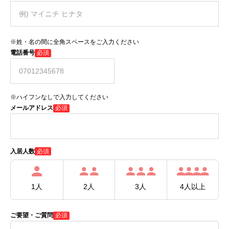
※姓・名の間に全角スペースをご入力ください
電話番号
必須
※ハイフンなしで入力してください
メールアドレス
必須
必須
入居人数
1人
2人
3人
4人以上
ご要望・ご質問
必須