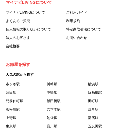
マイナビLIVINGについて
利用する個人を意味します。
３.「本サイト」とは、当社が運営する本サービスに関する
マイナビLIVINGについて
ご利用ガイド
ウェブサイトを意味します。
よくあるご質問
利用規約
４.「物件」とは、本サイトに掲載された賃貸物件を意味し
個人情報の取り扱いについて
特定商取引法について
ます。
法人のお客さま
お問い合わせ
５.「会員」とは、第２章第１条に基づき会員登録が完了し
会社概要
た個人を意味します。
６.「会員情報」とは、会員が第２章第１条に基づき会員登
録した情報、本サービス利用中に当社が登録を求めた情報
お部屋を探す
およびこれらの情報について会員自身が、追加・変更を行
人気の駅から探す
った場合の当該情報を意味します。
７.「本会員制度」とは、会員による本サービスの利用の促
市ヶ谷駅
川崎駅
横浜駅
進を目的とした会員制度を意味します。
蒲田駅
中野駅
錦糸町駅
８.「本規約等」とは、本規約、マイナビLIVINGご契約にあ
門前仲町駅
飯田橋駅
田町駅
たり取得する個人情報の取り扱いについて、定期建物賃貸
浜松町駅
六本木駅
浅草駅
借契約書およびオプション注文書を意味します。
上野駅
池袋駅
新宿駅
９.「契約期間開始日」とは、定期建物賃貸借契約（以下
東京駅
「賃貸借契約」と言います）の開始日のことで、利用者の
品川駅
五反田駅