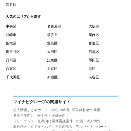
賃借権が発生する日を意味します。
渋谷駅
１０.「予約」とは、会員が当社との間で賃貸借契約を締結
人気のエリアから探す
するために、選んだ物件を保留することを意味します。
１１.「予約情報」とは、物件を予約するために必要な当社
中央区
名古屋市
大阪市
所定の情報を意味します。物件情報や期間、オプション等
川崎市
横浜市
葛飾区
の他に、契約者情報、入居者情報、緊急連絡先の情報も含
板橋区
豊島区
杉並区
みます。
世田谷区
大田区
目黒区
１２.「キャンセル」とは、賃貸借契約締結後から契約期間
品川区
江東区
墨田区
開始日前までに、利用者が賃貸借契約を解除することを意
台東区
文京区
港区
味します。
１３.「中途解約」とは、賃貸借契約期間の途中で、利用者
千代田区
新宿区
渋谷区
が賃貸借契約を終了させることを意味します。
第４条（利用者の禁止行為）
１.利用者は、本サービスを利用する上で次の各号に定める
マイナビグループの関連サイト
行為またはそのおそれのある行為を行ってはならないもの
求人情報まとめサイト
学生の就活
留学経験者の就活
とします。
看護学生向け
医学生・研修医向け
（１）重複、虚偽の情報、または自己以外の情報を登録す
フリーランス・副業向け業務委託案件
転職・求人情報
海外求人
ミドル・ハイクラスの求人
アルバイト
パート
る行為