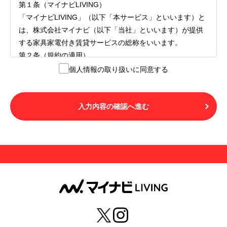
第１条（マイナビLIVING）
「マイナビLIVING」（以下「本サービス」といいます）と
は、株式会社マイナビ（以下「当社」といいます）が提供
する家具家電付き賃貸サービスの総称をいいます。
第２条（規約の適用）
１.本サービスを利用する者（以下「利用者」といいます）
個人情報の取り扱いに同意する
は、本サービスの利用にあたり、本規約および「マイナビ
LIVINGご契約にあたり取得する個人情報の取り扱いについ
て」の内容をすべて承諾したものとみなされます。不承諾
入力内容の確認へ進む
の意思表示は、本サービスを利用しないことをもってのみ
認められるものとし、不承諾の場合には、本サービスを利
用することはできません。
２.利用者は、自らの意思および責任をもって本サービスを
利用するものとします。
第３条（用語の定義）
１.「本サ―ビス」とは、第１章第１条で規定する当社が運
営するマイナビLIVINGを意味します。
２.「利用者」とは、第１章第２条に規定する本サービスを