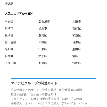
賃借権が発生する日を意味します。
渋谷駅
１０.「予約」とは、会員が当社との間で賃貸借契約を締結
人気のエリアから探す
するために、選んだ物件を保留することを意味します。
１１.「予約情報」とは、物件を予約するために必要な当社
中央区
名古屋市
大阪市
所定の情報を意味します。物件情報や期間、オプション等
川崎市
横浜市
葛飾区
の他に、契約者情報、入居者情報、緊急連絡先の情報も含
板橋区
豊島区
杉並区
みます。
世田谷区
大田区
目黒区
１２.「キャンセル」とは、賃貸借契約締結後から契約期間
品川区
江東区
墨田区
開始日前までに、利用者が賃貸借契約を解除することを意
台東区
文京区
港区
味します。
１３.「中途解約」とは、賃貸借契約期間の途中で、利用者
千代田区
新宿区
渋谷区
が賃貸借契約を終了させることを意味します。
第４条（利用者の禁止行為）
１.利用者は、本サービスを利用する上で次の各号に定める
マイナビグループの関連サイト
行為またはそのおそれのある行為を行ってはならないもの
求人情報まとめサイト
学生の就活
留学経験者の就活
とします。
看護学生向け
医学生・研修医向け
（１）重複、虚偽の情報、または自己以外の情報を登録す
フリーランス・副業向け業務委託案件
転職・求人情報
海外求人
ミドル・ハイクラスの求人
アルバイト
パート
る行為