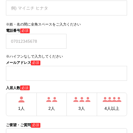
※姓・名の間に全角スペースをご入力ください
電話番号
必須
※ハイフンなしで入力してください
メールアドレス
必須
必須
入居人数
1人
2人
3人
4人以上
ご要望・ご質問
必須