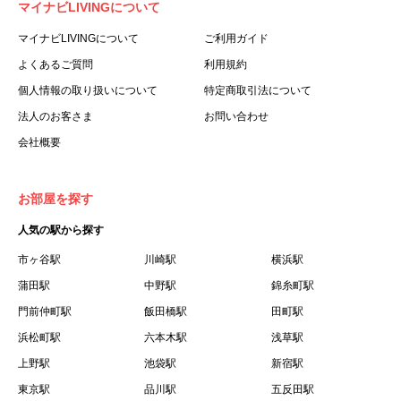
マイナビLIVINGについて
利用する個人を意味します。
３.「本サイト」とは、当社が運営する本サービスに関する
マイナビLIVINGについて
ご利用ガイド
ウェブサイトを意味します。
よくあるご質問
利用規約
４.「物件」とは、本サイトに掲載された賃貸物件を意味し
個人情報の取り扱いについて
特定商取引法について
ます。
法人のお客さま
お問い合わせ
５.「会員」とは、第２章第１条に基づき会員登録が完了し
会社概要
た個人を意味します。
６.「会員情報」とは、会員が第２章第１条に基づき会員登
録した情報、本サービス利用中に当社が登録を求めた情報
お部屋を探す
およびこれらの情報について会員自身が、追加・変更を行
人気の駅から探す
った場合の当該情報を意味します。
７.「本会員制度」とは、会員による本サービスの利用の促
市ヶ谷駅
川崎駅
横浜駅
進を目的とした会員制度を意味します。
蒲田駅
中野駅
錦糸町駅
８.「本規約等」とは、本規約、マイナビLIVINGご契約にあ
門前仲町駅
飯田橋駅
田町駅
たり取得する個人情報の取り扱いについて、定期建物賃貸
浜松町駅
六本木駅
浅草駅
借契約書およびオプション注文書を意味します。
上野駅
池袋駅
新宿駅
９.「契約期間開始日」とは、定期建物賃貸借契約（以下
東京駅
「賃貸借契約」と言います）の開始日のことで、利用者の
品川駅
五反田駅