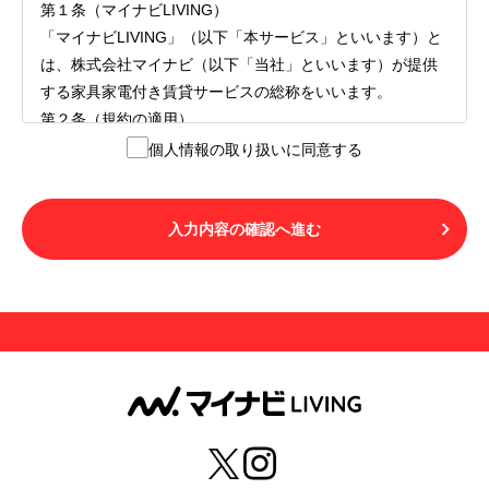
第１条（マイナビLIVING）
「マイナビLIVING」（以下「本サービス」といいます）と
は、株式会社マイナビ（以下「当社」といいます）が提供
する家具家電付き賃貸サービスの総称をいいます。
第２条（規約の適用）
１.本サービスを利用する者（以下「利用者」といいます）
個人情報の取り扱いに同意する
は、本サービスの利用にあたり、本規約および「マイナビ
LIVINGご契約にあたり取得する個人情報の取り扱いについ
て」の内容をすべて承諾したものとみなされます。不承諾
入力内容の確認へ進む
の意思表示は、本サービスを利用しないことをもってのみ
認められるものとし、不承諾の場合には、本サービスを利
用することはできません。
２.利用者は、自らの意思および責任をもって本サービスを
利用するものとします。
第３条（用語の定義）
１.「本サ―ビス」とは、第１章第１条で規定する当社が運
営するマイナビLIVINGを意味します。
２.「利用者」とは、第１章第２条に規定する本サービスを