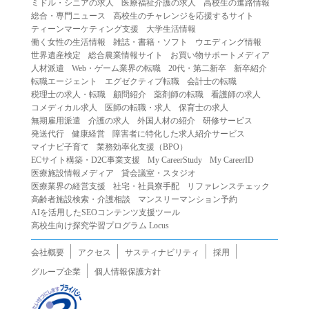
ミドル・シニアの求人
医療福祉介護の求人
高校生の進路情報
（２）第三者になりすまして本サービスを利用する行為
総合・専門ニュース
高校生のチャレンジを応援するサイト
（３）当社または第三者の著作権等の知的財産権、プライ
ティーンマーケティング支援
大学生活情報
働く女性の生活情報
雑誌・書籍・ソフト
ウエディング情報
バシー、その他の権利を侵害する行為
世界遺産検定
総合農業情報サイト
お買い物サポートメディア
（４）当社または第三者を誹謗中傷する行為
人材派遣
Web・ゲーム業界の転職
20代・第二新卒
新卒紹介
（５）当社または第三者に不利益を与える行為
転職エージェント
エグゼクティブ転職
会計士の転職
税理士の求人・転職
顧問紹介
薬剤師の転職
看護師の求人
（６）営利を目的とした行為
コメディカル求人
医師の転職・求人
保育士の求人
（７）政治・選挙・宗教活動またはそれらに類する行為
無期雇用派遣
介護の求人
外国人材の紹介
研修サービス
（８）本サービスの運営を妨害する行為
発送代行
健康経営
障害者に特化した求人紹介サービス
マイナビ子育て
業務効率化支援（BPO）
（９）法令違反、犯罪行為、または公序良俗に反する行為
ECサイト構築・D2C事業支援
My CareerStudy
My CareerID
（１０）暴力的な要求行為、または法的な責任を超えた不
医療施設情報メディア
貸会議室・スタジオ
当な要求行為
医療業界の経営支援
社宅・社員寮手配
リファレンスチェック
（１１）その他当社が不適切であると判断する行為
高齢者施設検索・介護相談
マンスリーマンション予約
AIを活用したSEOコンテンツ支援ツール
２.当社は、前項の定めに該当する行為を行った利用者に対
高校生向け探究学習プログラム Locus
して、事前の通知をすることなく、利用者への本サービス
の提供を停止または中断することができるものとします。
会社概要
アクセス
サスティナビリティ
採用
第５条（免責）
グループ企業
個人情報保護方針
１.当社は、本サービスの利用（これらに伴う当社または第
三者の情報提供行為等を含みます）により、利用者に生じ