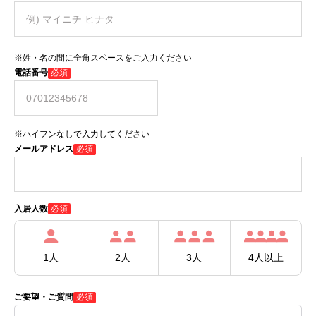
※姓・名の間に全角スペースをご入力ください
電話番号
必須
※ハイフンなしで入力してください
メールアドレス
必須
必須
入居人数
1人
2人
3人
4人以上
ご要望・ご質問
必須