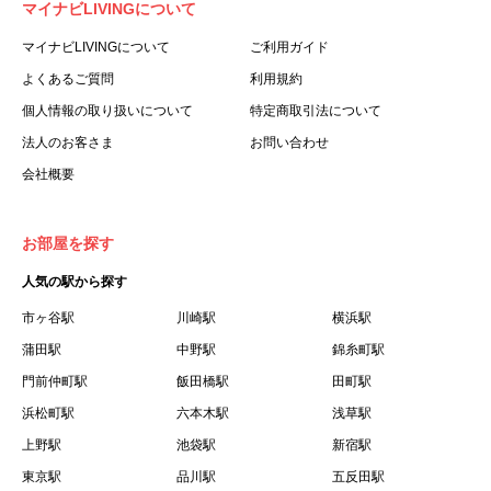
マイナビLIVINGについて
利用する個人を意味します。
３.「本サイト」とは、当社が運営する本サービスに関する
マイナビLIVINGについて
ご利用ガイド
ウェブサイトを意味します。
よくあるご質問
利用規約
４.「物件」とは、本サイトに掲載された賃貸物件を意味し
個人情報の取り扱いについて
特定商取引法について
ます。
法人のお客さま
お問い合わせ
５.「会員」とは、第２章第１条に基づき会員登録が完了し
会社概要
た個人を意味します。
６.「会員情報」とは、会員が第２章第１条に基づき会員登
録した情報、本サービス利用中に当社が登録を求めた情報
お部屋を探す
およびこれらの情報について会員自身が、追加・変更を行
人気の駅から探す
った場合の当該情報を意味します。
７.「本会員制度」とは、会員による本サービスの利用の促
市ヶ谷駅
川崎駅
横浜駅
進を目的とした会員制度を意味します。
蒲田駅
中野駅
錦糸町駅
８.「本規約等」とは、本規約、マイナビLIVINGご契約にあ
門前仲町駅
飯田橋駅
田町駅
たり取得する個人情報の取り扱いについて、定期建物賃貸
浜松町駅
六本木駅
浅草駅
借契約書およびオプション注文書を意味します。
上野駅
池袋駅
新宿駅
９.「契約期間開始日」とは、定期建物賃貸借契約（以下
東京駅
「賃貸借契約」と言います）の開始日のことで、利用者の
品川駅
五反田駅