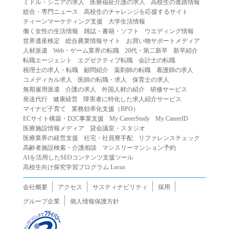
ミドル・シニアの求人
医療福祉介護の求人
高校生の進路情報
（２）第三者になりすまして本サービスを利用する行為
総合・専門ニュース
高校生のチャレンジを応援するサイト
（３）当社または第三者の著作権等の知的財産権、プライ
ティーンマーケティング支援
大学生活情報
働く女性の生活情報
雑誌・書籍・ソフト
ウエディング情報
バシー、その他の権利を侵害する行為
世界遺産検定
総合農業情報サイト
お買い物サポートメディア
（４）当社または第三者を誹謗中傷する行為
人材派遣
Web・ゲーム業界の転職
20代・第二新卒
新卒紹介
（５）当社または第三者に不利益を与える行為
転職エージェント
エグゼクティブ転職
会計士の転職
税理士の求人・転職
顧問紹介
薬剤師の転職
看護師の求人
（６）営利を目的とした行為
コメディカル求人
医師の転職・求人
保育士の求人
（７）政治・選挙・宗教活動またはそれらに類する行為
無期雇用派遣
介護の求人
外国人材の紹介
研修サービス
（８）本サービスの運営を妨害する行為
発送代行
健康経営
障害者に特化した求人紹介サービス
マイナビ子育て
業務効率化支援（BPO）
（９）法令違反、犯罪行為、または公序良俗に反する行為
ECサイト構築・D2C事業支援
My CareerStudy
My CareerID
（１０）暴力的な要求行為、または法的な責任を超えた不
医療施設情報メディア
貸会議室・スタジオ
当な要求行為
医療業界の経営支援
社宅・社員寮手配
リファレンスチェック
（１１）その他当社が不適切であると判断する行為
高齢者施設検索・介護相談
マンスリーマンション予約
AIを活用したSEOコンテンツ支援ツール
２.当社は、前項の定めに該当する行為を行った利用者に対
高校生向け探究学習プログラム Locus
して、事前の通知をすることなく、利用者への本サービス
の提供を停止または中断することができるものとします。
会社概要
アクセス
サスティナビリティ
採用
第５条（免責）
グループ企業
個人情報保護方針
１.当社は、本サービスの利用（これらに伴う当社または第
三者の情報提供行為等を含みます）により、利用者に生じ