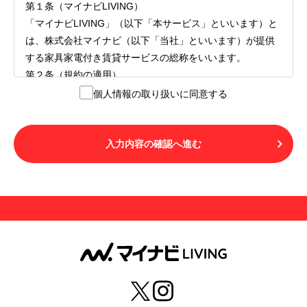
第１条（マイナビLIVING）
「マイナビLIVING」（以下「本サービス」といいます）と
は、株式会社マイナビ（以下「当社」といいます）が提供
する家具家電付き賃貸サービスの総称をいいます。
第２条（規約の適用）
１.本サービスを利用する者（以下「利用者」といいます）
個人情報の取り扱いに同意する
は、本サービスの利用にあたり、本規約および「マイナビ
LIVINGご契約にあたり取得する個人情報の取り扱いについ
て」の内容をすべて承諾したものとみなされます。不承諾
入力内容の確認へ進む
の意思表示は、本サービスを利用しないことをもってのみ
認められるものとし、不承諾の場合には、本サービスを利
用することはできません。
２.利用者は、自らの意思および責任をもって本サービスを
利用するものとします。
第３条（用語の定義）
１.「本サ―ビス」とは、第１章第１条で規定する当社が運
営するマイナビLIVINGを意味します。
２.「利用者」とは、第１章第２条に規定する本サービスを