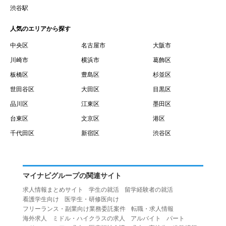
賃借権が発生する日を意味します。
渋谷駅
１０.「予約」とは、会員が当社との間で賃貸借契約を締結
人気のエリアから探す
するために、選んだ物件を保留することを意味します。
１１.「予約情報」とは、物件を予約するために必要な当社
中央区
名古屋市
大阪市
所定の情報を意味します。物件情報や期間、オプション等
川崎市
横浜市
葛飾区
の他に、契約者情報、入居者情報、緊急連絡先の情報も含
板橋区
豊島区
杉並区
みます。
世田谷区
大田区
目黒区
１２.「キャンセル」とは、賃貸借契約締結後から契約期間
品川区
江東区
墨田区
開始日前までに、利用者が賃貸借契約を解除することを意
台東区
文京区
港区
味します。
１３.「中途解約」とは、賃貸借契約期間の途中で、利用者
千代田区
新宿区
渋谷区
が賃貸借契約を終了させることを意味します。
第４条（利用者の禁止行為）
１.利用者は、本サービスを利用する上で次の各号に定める
マイナビグループの関連サイト
行為またはそのおそれのある行為を行ってはならないもの
求人情報まとめサイト
学生の就活
留学経験者の就活
とします。
看護学生向け
医学生・研修医向け
（１）重複、虚偽の情報、または自己以外の情報を登録す
フリーランス・副業向け業務委託案件
転職・求人情報
海外求人
ミドル・ハイクラスの求人
アルバイト
パート
る行為