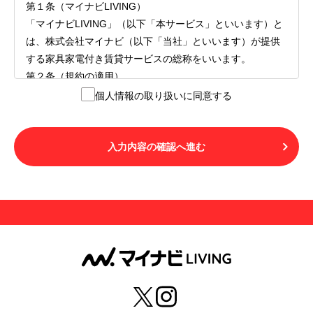
第１条（マイナビLIVING）
「マイナビLIVING」（以下「本サービス」といいます）と
は、株式会社マイナビ（以下「当社」といいます）が提供
する家具家電付き賃貸サービスの総称をいいます。
第２条（規約の適用）
１.本サービスを利用する者（以下「利用者」といいます）
個人情報の取り扱いに同意する
は、本サービスの利用にあたり、本規約および「マイナビ
LIVINGご契約にあたり取得する個人情報の取り扱いについ
て」の内容をすべて承諾したものとみなされます。不承諾
入力内容の確認へ進む
の意思表示は、本サービスを利用しないことをもってのみ
認められるものとし、不承諾の場合には、本サービスを利
用することはできません。
２.利用者は、自らの意思および責任をもって本サービスを
利用するものとします。
第３条（用語の定義）
１.「本サ―ビス」とは、第１章第１条で規定する当社が運
営するマイナビLIVINGを意味します。
２.「利用者」とは、第１章第２条に規定する本サービスを