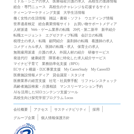
ミドル・シニアの求人
医療福祉介護の求人
高校生の進路情報
（２）第三者になりすまして本サービスを利用する行為
総合・専門ニュース
高校生のチャレンジを応援するサイト
（３）当社または第三者の著作権等の知的財産権、プライ
ティーンマーケティング支援
大学生活情報
働く女性の生活情報
雑誌・書籍・ソフト
ウエディング情報
バシー、その他の権利を侵害する行為
世界遺産検定
総合農業情報サイト
お買い物サポートメディア
（４）当社または第三者を誹謗中傷する行為
人材派遣
Web・ゲーム業界の転職
20代・第二新卒
新卒紹介
（５）当社または第三者に不利益を与える行為
転職エージェント
エグゼクティブ転職
会計士の転職
税理士の求人・転職
顧問紹介
薬剤師の転職
看護師の求人
（６）営利を目的とした行為
コメディカル求人
医師の転職・求人
保育士の求人
（７）政治・選挙・宗教活動またはそれらに類する行為
無期雇用派遣
介護の求人
外国人材の紹介
研修サービス
（８）本サービスの運営を妨害する行為
発送代行
健康経営
障害者に特化した求人紹介サービス
マイナビ子育て
業務効率化支援（BPO）
（９）法令違反、犯罪行為、または公序良俗に反する行為
ECサイト構築・D2C事業支援
My CareerStudy
My CareerID
（１０）暴力的な要求行為、または法的な責任を超えた不
医療施設情報メディア
貸会議室・スタジオ
当な要求行為
医療業界の経営支援
社宅・社員寮手配
リファレンスチェック
（１１）その他当社が不適切であると判断する行為
高齢者施設検索・介護相談
マンスリーマンション予約
AIを活用したSEOコンテンツ支援ツール
２.当社は、前項の定めに該当する行為を行った利用者に対
高校生向け探究学習プログラム Locus
して、事前の通知をすることなく、利用者への本サービス
の提供を停止または中断することができるものとします。
会社概要
アクセス
サスティナビリティ
採用
第５条（免責）
グループ企業
個人情報保護方針
１.当社は、本サービスの利用（これらに伴う当社または第
三者の情報提供行為等を含みます）により、利用者に生じ