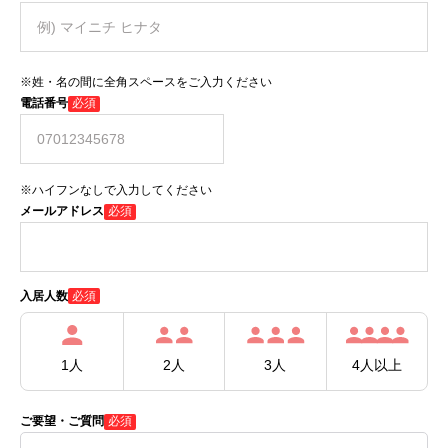
※姓・名の間に全角スペースをご入力ください
電話番号
必須
※ハイフンなしで入力してください
メールアドレス
必須
必須
入居人数
1人
2人
3人
4人以上
ご要望・ご質問
必須