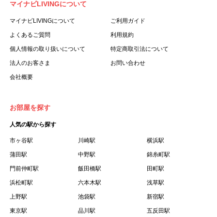
マイナビLIVINGについて
利用する個人を意味します。
３.「本サイト」とは、当社が運営する本サービスに関する
マイナビLIVINGについて
ご利用ガイド
ウェブサイトを意味します。
よくあるご質問
利用規約
４.「物件」とは、本サイトに掲載された賃貸物件を意味し
個人情報の取り扱いについて
特定商取引法について
ます。
法人のお客さま
お問い合わせ
５.「会員」とは、第２章第１条に基づき会員登録が完了し
会社概要
た個人を意味します。
６.「会員情報」とは、会員が第２章第１条に基づき会員登
録した情報、本サービス利用中に当社が登録を求めた情報
お部屋を探す
およびこれらの情報について会員自身が、追加・変更を行
人気の駅から探す
った場合の当該情報を意味します。
７.「本会員制度」とは、会員による本サービスの利用の促
市ヶ谷駅
川崎駅
横浜駅
進を目的とした会員制度を意味します。
蒲田駅
中野駅
錦糸町駅
８.「本規約等」とは、本規約、マイナビLIVINGご契約にあ
門前仲町駅
飯田橋駅
田町駅
たり取得する個人情報の取り扱いについて、定期建物賃貸
浜松町駅
六本木駅
浅草駅
借契約書およびオプション注文書を意味します。
上野駅
池袋駅
新宿駅
９.「契約期間開始日」とは、定期建物賃貸借契約（以下
東京駅
「賃貸借契約」と言います）の開始日のことで、利用者の
品川駅
五反田駅