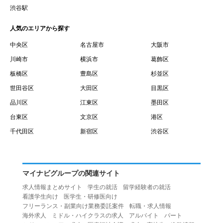
賃借権が発生する日を意味します。
渋谷駅
１０.「予約」とは、会員が当社との間で賃貸借契約を締結
人気のエリアから探す
するために、選んだ物件を保留することを意味します。
１１.「予約情報」とは、物件を予約するために必要な当社
中央区
名古屋市
大阪市
所定の情報を意味します。物件情報や期間、オプション等
川崎市
横浜市
葛飾区
の他に、契約者情報、入居者情報、緊急連絡先の情報も含
板橋区
豊島区
杉並区
みます。
世田谷区
大田区
目黒区
１２.「キャンセル」とは、賃貸借契約締結後から契約期間
品川区
江東区
墨田区
開始日前までに、利用者が賃貸借契約を解除することを意
台東区
文京区
港区
味します。
１３.「中途解約」とは、賃貸借契約期間の途中で、利用者
千代田区
新宿区
渋谷区
が賃貸借契約を終了させることを意味します。
第４条（利用者の禁止行為）
１.利用者は、本サービスを利用する上で次の各号に定める
マイナビグループの関連サイト
行為またはそのおそれのある行為を行ってはならないもの
求人情報まとめサイト
学生の就活
留学経験者の就活
とします。
看護学生向け
医学生・研修医向け
（１）重複、虚偽の情報、または自己以外の情報を登録す
フリーランス・副業向け業務委託案件
転職・求人情報
海外求人
ミドル・ハイクラスの求人
アルバイト
パート
る行為