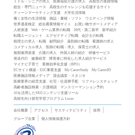
ミドル・シニアの求人
医療福祉介護の求人
高校生の進路情報
（２）第三者になりすまして本サービスを利用する行為
総合・専門ニュース
高校生のチャレンジを応援するサイト
（３）当社または第三者の著作権等の知的財産権、プライ
ティーンマーケティング支援
大学生活情報
働く女性の生活情報
雑誌・書籍・ソフト
ウエディング情報
バシー、その他の権利を侵害する行為
世界遺産検定
総合農業情報サイト
お買い物サポートメディア
（４）当社または第三者を誹謗中傷する行為
人材派遣
Web・ゲーム業界の転職
20代・第二新卒
新卒紹介
（５）当社または第三者に不利益を与える行為
転職エージェント
エグゼクティブ転職
会計士の転職
税理士の求人・転職
顧問紹介
薬剤師の転職
看護師の求人
（６）営利を目的とした行為
コメディカル求人
医師の転職・求人
保育士の求人
（７）政治・選挙・宗教活動またはそれらに類する行為
無期雇用派遣
介護の求人
外国人材の紹介
研修サービス
（８）本サービスの運営を妨害する行為
発送代行
健康経営
障害者に特化した求人紹介サービス
マイナビ子育て
業務効率化支援（BPO）
（９）法令違反、犯罪行為、または公序良俗に反する行為
ECサイト構築・D2C事業支援
My CareerStudy
My CareerID
（１０）暴力的な要求行為、または法的な責任を超えた不
医療施設情報メディア
貸会議室・スタジオ
当な要求行為
医療業界の経営支援
社宅・社員寮手配
リファレンスチェック
（１１）その他当社が不適切であると判断する行為
高齢者施設検索・介護相談
マンスリーマンション予約
AIを活用したSEOコンテンツ支援ツール
２.当社は、前項の定めに該当する行為を行った利用者に対
高校生向け探究学習プログラム Locus
して、事前の通知をすることなく、利用者への本サービス
の提供を停止または中断することができるものとします。
会社概要
アクセス
サスティナビリティ
採用
第５条（免責）
グループ企業
個人情報保護方針
１.当社は、本サービスの利用（これらに伴う当社または第
三者の情報提供行為等を含みます）により、利用者に生じ