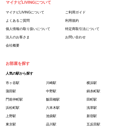
マイナビLIVINGについて
利用する個人を意味します。
３.「本サイト」とは、当社が運営する本サービスに関する
マイナビLIVINGについて
ご利用ガイド
ウェブサイトを意味します。
よくあるご質問
利用規約
４.「物件」とは、本サイトに掲載された賃貸物件を意味し
個人情報の取り扱いについて
特定商取引法について
ます。
法人のお客さま
お問い合わせ
５.「会員」とは、第２章第１条に基づき会員登録が完了し
会社概要
た個人を意味します。
６.「会員情報」とは、会員が第２章第１条に基づき会員登
録した情報、本サービス利用中に当社が登録を求めた情報
お部屋を探す
およびこれらの情報について会員自身が、追加・変更を行
人気の駅から探す
った場合の当該情報を意味します。
７.「本会員制度」とは、会員による本サービスの利用の促
市ヶ谷駅
川崎駅
横浜駅
進を目的とした会員制度を意味します。
蒲田駅
中野駅
錦糸町駅
８.「本規約等」とは、本規約、マイナビLIVINGご契約にあ
門前仲町駅
飯田橋駅
田町駅
たり取得する個人情報の取り扱いについて、定期建物賃貸
浜松町駅
六本木駅
浅草駅
借契約書およびオプション注文書を意味します。
上野駅
池袋駅
新宿駅
９.「契約期間開始日」とは、定期建物賃貸借契約（以下
東京駅
「賃貸借契約」と言います）の開始日のことで、利用者の
品川駅
五反田駅