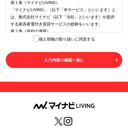
第１条（マイナビLIVING）
「マイナビLIVING」（以下「本サービス」といいます）と
は、株式会社マイナビ（以下「当社」といいます）が提供
する家具家電付き賃貸サービスの総称をいいます。
第２条（規約の適用）
１.本サービスを利用する者（以下「利用者」といいます）
個人情報の取り扱いに同意する
は、本サービスの利用にあたり、本規約および「マイナビ
LIVINGご契約にあたり取得する個人情報の取り扱いについ
て」の内容をすべて承諾したものとみなされます。不承諾
入力内容の確認へ進む
の意思表示は、本サービスを利用しないことをもってのみ
認められるものとし、不承諾の場合には、本サービスを利
用することはできません。
２.利用者は、自らの意思および責任をもって本サービスを
利用するものとします。
第３条（用語の定義）
１.「本サ―ビス」とは、第１章第１条で規定する当社が運
営するマイナビLIVINGを意味します。
２.「利用者」とは、第１章第２条に規定する本サービスを