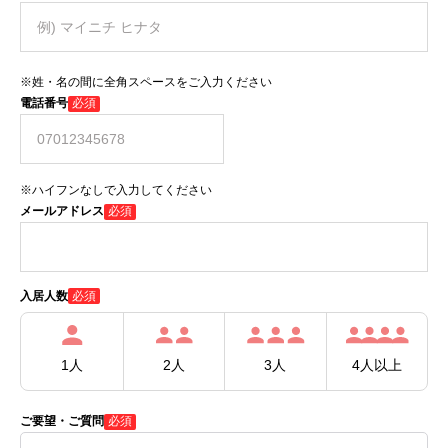
※姓・名の間に全角スペースをご入力ください
電話番号
必須
※ハイフンなしで入力してください
メールアドレス
必須
必須
入居人数
1人
2人
3人
4人以上
ご要望・ご質問
必須