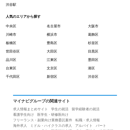
賃借権が発生する日を意味します。
渋谷駅
１０.「予約」とは、会員が当社との間で賃貸借契約を締結
人気のエリアから探す
するために、選んだ物件を保留することを意味します。
１１.「予約情報」とは、物件を予約するために必要な当社
中央区
名古屋市
大阪市
所定の情報を意味します。物件情報や期間、オプション等
川崎市
横浜市
葛飾区
の他に、契約者情報、入居者情報、緊急連絡先の情報も含
板橋区
豊島区
杉並区
みます。
世田谷区
大田区
目黒区
１２.「キャンセル」とは、賃貸借契約締結後から契約期間
品川区
江東区
墨田区
開始日前までに、利用者が賃貸借契約を解除することを意
台東区
文京区
港区
味します。
１３.「中途解約」とは、賃貸借契約期間の途中で、利用者
千代田区
新宿区
渋谷区
が賃貸借契約を終了させることを意味します。
第４条（利用者の禁止行為）
１.利用者は、本サービスを利用する上で次の各号に定める
マイナビグループの関連サイト
行為またはそのおそれのある行為を行ってはならないもの
求人情報まとめサイト
学生の就活
留学経験者の就活
とします。
看護学生向け
医学生・研修医向け
（１）重複、虚偽の情報、または自己以外の情報を登録す
フリーランス・副業向け業務委託案件
転職・求人情報
海外求人
ミドル・ハイクラスの求人
アルバイト
パート
る行為