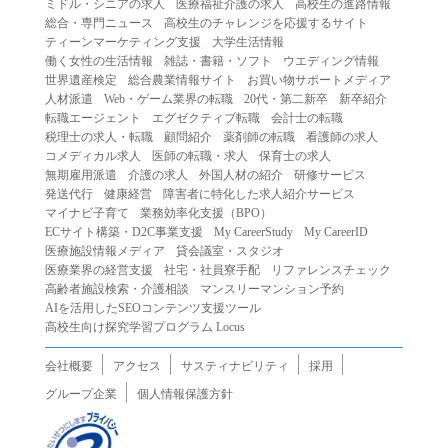
ミドル・シニアの求人
医療福祉介護の求人
高校生の進路情報
（２）第三者になりすまして本サービスを利用する行為
総合・専門ニュース
高校生のチャレンジを応援するサイト
（３）当社または第三者の著作権等の知的財産権、プライ
ティーンマーケティング支援
大学生活情報
働く女性の生活情報
雑誌・書籍・ソフト
ウエディング情報
バシー、その他の権利を侵害する行為
世界遺産検定
総合農業情報サイト
お買い物サポートメディア
（４）当社または第三者を誹謗中傷する行為
人材派遣
Web・ゲーム業界の転職
20代・第二新卒
新卒紹介
（５）当社または第三者に不利益を与える行為
転職エージェント
エグゼクティブ転職
会計士の転職
税理士の求人・転職
顧問紹介
薬剤師の転職
看護師の求人
（６）営利を目的とした行為
コメディカル求人
医師の転職・求人
保育士の求人
（７）政治・選挙・宗教活動またはそれらに類する行為
無期雇用派遣
介護の求人
外国人材の紹介
研修サービス
（８）本サービスの運営を妨害する行為
発送代行
健康経営
障害者に特化した求人紹介サービス
マイナビ子育て
業務効率化支援（BPO）
（９）法令違反、犯罪行為、または公序良俗に反する行為
ECサイト構築・D2C事業支援
My CareerStudy
My CareerID
（１０）暴力的な要求行為、または法的な責任を超えた不
医療施設情報メディア
貸会議室・スタジオ
当な要求行為
医療業界の経営支援
社宅・社員寮手配
リファレンスチェック
（１１）その他当社が不適切であると判断する行為
高齢者施設検索・介護相談
マンスリーマンション予約
AIを活用したSEOコンテンツ支援ツール
２.当社は、前項の定めに該当する行為を行った利用者に対
高校生向け探究学習プログラム Locus
して、事前の通知をすることなく、利用者への本サービス
の提供を停止または中断することができるものとします。
会社概要
アクセス
サスティナビリティ
採用
第５条（免責）
グループ企業
個人情報保護方針
１.当社は、本サービスの利用（これらに伴う当社または第
三者の情報提供行為等を含みます）により、利用者に生じ