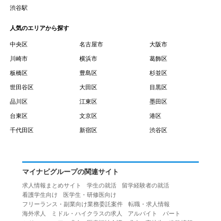
賃借権が発生する日を意味します。
渋谷駅
１０.「予約」とは、会員が当社との間で賃貸借契約を締結
人気のエリアから探す
するために、選んだ物件を保留することを意味します。
１１.「予約情報」とは、物件を予約するために必要な当社
中央区
名古屋市
大阪市
所定の情報を意味します。物件情報や期間、オプション等
川崎市
横浜市
葛飾区
の他に、契約者情報、入居者情報、緊急連絡先の情報も含
板橋区
豊島区
杉並区
みます。
世田谷区
大田区
目黒区
１２.「キャンセル」とは、賃貸借契約締結後から契約期間
品川区
江東区
墨田区
開始日前までに、利用者が賃貸借契約を解除することを意
台東区
文京区
港区
味します。
１３.「中途解約」とは、賃貸借契約期間の途中で、利用者
千代田区
新宿区
渋谷区
が賃貸借契約を終了させることを意味します。
第４条（利用者の禁止行為）
１.利用者は、本サービスを利用する上で次の各号に定める
マイナビグループの関連サイト
行為またはそのおそれのある行為を行ってはならないもの
求人情報まとめサイト
学生の就活
留学経験者の就活
とします。
看護学生向け
医学生・研修医向け
（１）重複、虚偽の情報、または自己以外の情報を登録す
フリーランス・副業向け業務委託案件
転職・求人情報
海外求人
ミドル・ハイクラスの求人
アルバイト
パート
る行為