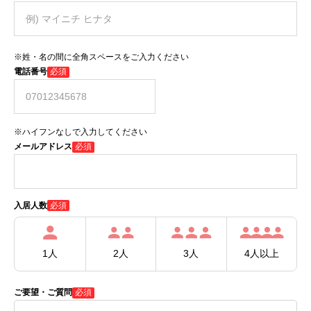
※姓・名の間に全角スペースをご入力ください
電話番号
必須
※ハイフンなしで入力してください
メールアドレス
必須
必須
入居人数
1人
2人
3人
4人以上
ご要望・ご質問
必須