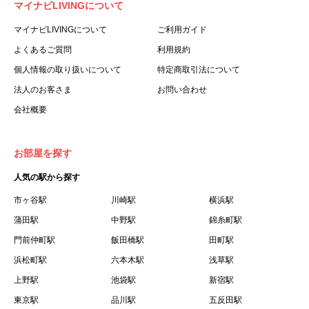
マイナビLIVINGについて
利用する個人を意味します。
３.「本サイト」とは、当社が運営する本サービスに関する
マイナビLIVINGについて
ご利用ガイド
ウェブサイトを意味します。
よくあるご質問
利用規約
４.「物件」とは、本サイトに掲載された賃貸物件を意味し
個人情報の取り扱いについて
特定商取引法について
ます。
法人のお客さま
お問い合わせ
５.「会員」とは、第２章第１条に基づき会員登録が完了し
会社概要
た個人を意味します。
６.「会員情報」とは、会員が第２章第１条に基づき会員登
録した情報、本サービス利用中に当社が登録を求めた情報
お部屋を探す
およびこれらの情報について会員自身が、追加・変更を行
人気の駅から探す
った場合の当該情報を意味します。
７.「本会員制度」とは、会員による本サービスの利用の促
市ヶ谷駅
川崎駅
横浜駅
進を目的とした会員制度を意味します。
蒲田駅
中野駅
錦糸町駅
８.「本規約等」とは、本規約、マイナビLIVINGご契約にあ
門前仲町駅
飯田橋駅
田町駅
たり取得する個人情報の取り扱いについて、定期建物賃貸
浜松町駅
六本木駅
浅草駅
借契約書およびオプション注文書を意味します。
上野駅
池袋駅
新宿駅
９.「契約期間開始日」とは、定期建物賃貸借契約（以下
東京駅
「賃貸借契約」と言います）の開始日のことで、利用者の
品川駅
五反田駅