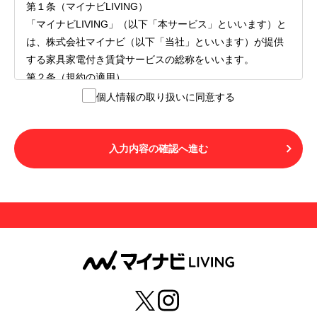
第１条（マイナビLIVING）
「マイナビLIVING」（以下「本サービス」といいます）と
は、株式会社マイナビ（以下「当社」といいます）が提供
する家具家電付き賃貸サービスの総称をいいます。
第２条（規約の適用）
１.本サービスを利用する者（以下「利用者」といいます）
個人情報の取り扱いに同意する
は、本サービスの利用にあたり、本規約および「マイナビ
LIVINGご契約にあたり取得する個人情報の取り扱いについ
て」の内容をすべて承諾したものとみなされます。不承諾
入力内容の確認へ進む
の意思表示は、本サービスを利用しないことをもってのみ
認められるものとし、不承諾の場合には、本サービスを利
用することはできません。
２.利用者は、自らの意思および責任をもって本サービスを
利用するものとします。
第３条（用語の定義）
１.「本サ―ビス」とは、第１章第１条で規定する当社が運
営するマイナビLIVINGを意味します。
２.「利用者」とは、第１章第２条に規定する本サービスを