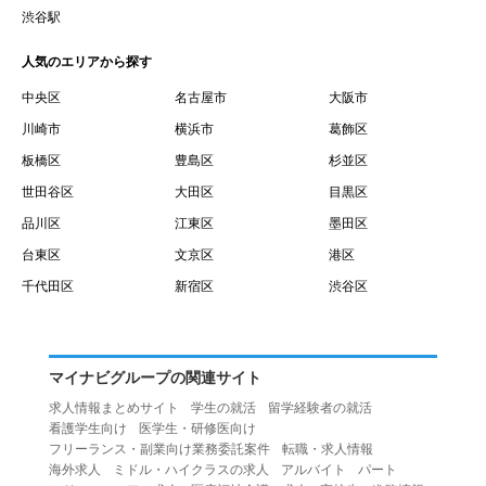
賃借権が発生する日を意味します。
渋谷駅
１０.「予約」とは、会員が当社との間で賃貸借契約を締結
人気のエリアから探す
するために、選んだ物件を保留することを意味します。
１１.「予約情報」とは、物件を予約するために必要な当社
中央区
名古屋市
大阪市
所定の情報を意味します。物件情報や期間、オプション等
川崎市
横浜市
葛飾区
の他に、契約者情報、入居者情報、緊急連絡先の情報も含
板橋区
豊島区
杉並区
みます。
世田谷区
大田区
目黒区
１２.「キャンセル」とは、賃貸借契約締結後から契約期間
品川区
江東区
墨田区
開始日前までに、利用者が賃貸借契約を解除することを意
台東区
文京区
港区
味します。
１３.「中途解約」とは、賃貸借契約期間の途中で、利用者
千代田区
新宿区
渋谷区
が賃貸借契約を終了させることを意味します。
第４条（利用者の禁止行為）
１.利用者は、本サービスを利用する上で次の各号に定める
マイナビグループの関連サイト
行為またはそのおそれのある行為を行ってはならないもの
求人情報まとめサイト
学生の就活
留学経験者の就活
とします。
看護学生向け
医学生・研修医向け
（１）重複、虚偽の情報、または自己以外の情報を登録す
フリーランス・副業向け業務委託案件
転職・求人情報
海外求人
ミドル・ハイクラスの求人
アルバイト
パート
る行為