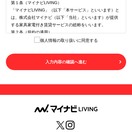
第１条（マイナビLIVING）
「マイナビLIVING」（以下「本サービス」といいます）と
は、株式会社マイナビ（以下「当社」といいます）が提供
する家具家電付き賃貸サービスの総称をいいます。
第２条（規約の適用）
１.本サービスを利用する者（以下「利用者」といいます）
個人情報の取り扱いに同意する
は、本サービスの利用にあたり、本規約および「マイナビ
LIVINGご契約にあたり取得する個人情報の取り扱いについ
て」の内容をすべて承諾したものとみなされます。不承諾
入力内容の確認へ進む
の意思表示は、本サービスを利用しないことをもってのみ
認められるものとし、不承諾の場合には、本サービスを利
用することはできません。
２.利用者は、自らの意思および責任をもって本サービスを
利用するものとします。
第３条（用語の定義）
１.「本サ―ビス」とは、第１章第１条で規定する当社が運
営するマイナビLIVINGを意味します。
２.「利用者」とは、第１章第２条に規定する本サービスを