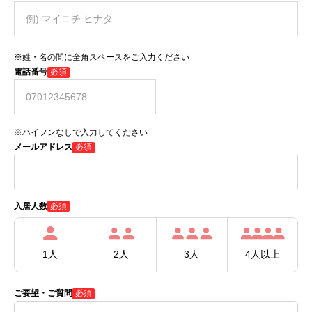
※姓・名の間に全角スペースをご入力ください
電話番号
必須
※ハイフンなしで入力してください
メールアドレス
必須
必須
入居人数
1人
2人
3人
4人以上
ご要望・ご質問
必須