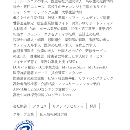
ミドル・シニアの求人
医療福祉介護の求人
高校生の進路情報
（２）第三者になりすまして本サービスを利用する行為
総合・専門ニュース
高校生のチャレンジを応援するサイト
（３）当社または第三者の著作権等の知的財産権、プライ
ティーンマーケティング支援
大学生活情報
働く女性の生活情報
雑誌・書籍・ソフト
ウエディング情報
バシー、その他の権利を侵害する行為
世界遺産検定
総合農業情報サイト
お買い物サポートメディア
（４）当社または第三者を誹謗中傷する行為
人材派遣
Web・ゲーム業界の転職
20代・第二新卒
新卒紹介
（５）当社または第三者に不利益を与える行為
転職エージェント
エグゼクティブ転職
会計士の転職
税理士の求人・転職
顧問紹介
薬剤師の転職
看護師の求人
（６）営利を目的とした行為
コメディカル求人
医師の転職・求人
保育士の求人
（７）政治・選挙・宗教活動またはそれらに類する行為
無期雇用派遣
介護の求人
外国人材の紹介
研修サービス
（８）本サービスの運営を妨害する行為
発送代行
健康経営
障害者に特化した求人紹介サービス
マイナビ子育て
業務効率化支援（BPO）
（９）法令違反、犯罪行為、または公序良俗に反する行為
ECサイト構築・D2C事業支援
My CareerStudy
My CareerID
（１０）暴力的な要求行為、または法的な責任を超えた不
医療施設情報メディア
貸会議室・スタジオ
当な要求行為
医療業界の経営支援
社宅・社員寮手配
リファレンスチェック
（１１）その他当社が不適切であると判断する行為
高齢者施設検索・介護相談
マンスリーマンション予約
AIを活用したSEOコンテンツ支援ツール
２.当社は、前項の定めに該当する行為を行った利用者に対
高校生向け探究学習プログラム Locus
して、事前の通知をすることなく、利用者への本サービス
の提供を停止または中断することができるものとします。
会社概要
アクセス
サスティナビリティ
採用
第５条（免責）
グループ企業
個人情報保護方針
１.当社は、本サービスの利用（これらに伴う当社または第
三者の情報提供行為等を含みます）により、利用者に生じ