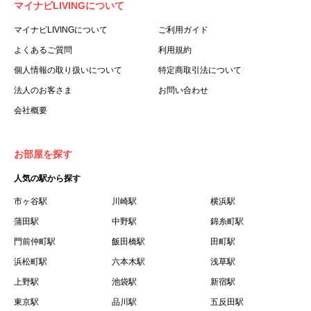
マイナビLIVINGについて
利用する個人を意味します。
３.「本サイト」とは、当社が運営する本サービスに関する
マイナビLIVINGについて
ご利用ガイド
ウェブサイトを意味します。
よくあるご質問
利用規約
４.「物件」とは、本サイトに掲載された賃貸物件を意味し
個人情報の取り扱いについて
特定商取引法について
ます。
法人のお客さま
お問い合わせ
５.「会員」とは、第２章第１条に基づき会員登録が完了し
会社概要
た個人を意味します。
６.「会員情報」とは、会員が第２章第１条に基づき会員登
録した情報、本サービス利用中に当社が登録を求めた情報
お部屋を探す
およびこれらの情報について会員自身が、追加・変更を行
人気の駅から探す
った場合の当該情報を意味します。
７.「本会員制度」とは、会員による本サービスの利用の促
市ヶ谷駅
川崎駅
横浜駅
進を目的とした会員制度を意味します。
蒲田駅
中野駅
錦糸町駅
８.「本規約等」とは、本規約、マイナビLIVINGご契約にあ
門前仲町駅
飯田橋駅
田町駅
たり取得する個人情報の取り扱いについて、定期建物賃貸
浜松町駅
六本木駅
浅草駅
借契約書およびオプション注文書を意味します。
上野駅
池袋駅
新宿駅
９.「契約期間開始日」とは、定期建物賃貸借契約（以下
東京駅
「賃貸借契約」と言います）の開始日のことで、利用者の
品川駅
五反田駅