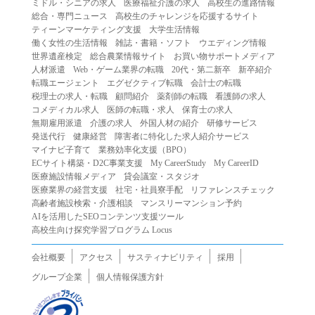
ミドル・シニアの求人
医療福祉介護の求人
高校生の進路情報
（２）第三者になりすまして本サービスを利用する行為
総合・専門ニュース
高校生のチャレンジを応援するサイト
（３）当社または第三者の著作権等の知的財産権、プライ
ティーンマーケティング支援
大学生活情報
働く女性の生活情報
雑誌・書籍・ソフト
ウエディング情報
バシー、その他の権利を侵害する行為
世界遺産検定
総合農業情報サイト
お買い物サポートメディア
（４）当社または第三者を誹謗中傷する行為
人材派遣
Web・ゲーム業界の転職
20代・第二新卒
新卒紹介
（５）当社または第三者に不利益を与える行為
転職エージェント
エグゼクティブ転職
会計士の転職
税理士の求人・転職
顧問紹介
薬剤師の転職
看護師の求人
（６）営利を目的とした行為
コメディカル求人
医師の転職・求人
保育士の求人
（７）政治・選挙・宗教活動またはそれらに類する行為
無期雇用派遣
介護の求人
外国人材の紹介
研修サービス
（８）本サービスの運営を妨害する行為
発送代行
健康経営
障害者に特化した求人紹介サービス
マイナビ子育て
業務効率化支援（BPO）
（９）法令違反、犯罪行為、または公序良俗に反する行為
ECサイト構築・D2C事業支援
My CareerStudy
My CareerID
（１０）暴力的な要求行為、または法的な責任を超えた不
医療施設情報メディア
貸会議室・スタジオ
当な要求行為
医療業界の経営支援
社宅・社員寮手配
リファレンスチェック
（１１）その他当社が不適切であると判断する行為
高齢者施設検索・介護相談
マンスリーマンション予約
AIを活用したSEOコンテンツ支援ツール
２.当社は、前項の定めに該当する行為を行った利用者に対
高校生向け探究学習プログラム Locus
して、事前の通知をすることなく、利用者への本サービス
の提供を停止または中断することができるものとします。
会社概要
アクセス
サスティナビリティ
採用
第５条（免責）
グループ企業
個人情報保護方針
１.当社は、本サービスの利用（これらに伴う当社または第
三者の情報提供行為等を含みます）により、利用者に生じ