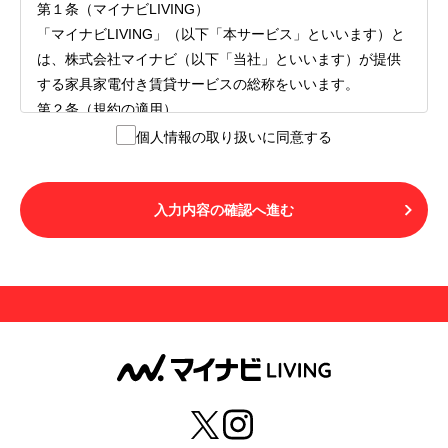
第１条（マイナビLIVING）
「マイナビLIVING」（以下「本サービス」といいます）と
は、株式会社マイナビ（以下「当社」といいます）が提供
する家具家電付き賃貸サービスの総称をいいます。
第２条（規約の適用）
１.本サービスを利用する者（以下「利用者」といいます）
個人情報の取り扱いに同意する
は、本サービスの利用にあたり、本規約および「マイナビ
LIVINGご契約にあたり取得する個人情報の取り扱いについ
て」の内容をすべて承諾したものとみなされます。不承諾
入力内容の確認へ進む
の意思表示は、本サービスを利用しないことをもってのみ
認められるものとし、不承諾の場合には、本サービスを利
用することはできません。
２.利用者は、自らの意思および責任をもって本サービスを
利用するものとします。
第３条（用語の定義）
１.「本サ―ビス」とは、第１章第１条で規定する当社が運
営するマイナビLIVINGを意味します。
２.「利用者」とは、第１章第２条に規定する本サービスを