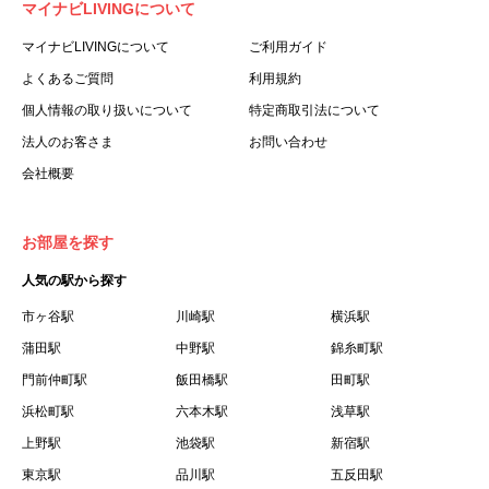
マイナビLIVINGについて
利用する個人を意味します。
３.「本サイト」とは、当社が運営する本サービスに関する
マイナビLIVINGについて
ご利用ガイド
ウェブサイトを意味します。
よくあるご質問
利用規約
４.「物件」とは、本サイトに掲載された賃貸物件を意味し
個人情報の取り扱いについて
特定商取引法について
ます。
法人のお客さま
お問い合わせ
５.「会員」とは、第２章第１条に基づき会員登録が完了し
会社概要
た個人を意味します。
６.「会員情報」とは、会員が第２章第１条に基づき会員登
録した情報、本サービス利用中に当社が登録を求めた情報
お部屋を探す
およびこれらの情報について会員自身が、追加・変更を行
人気の駅から探す
った場合の当該情報を意味します。
７.「本会員制度」とは、会員による本サービスの利用の促
市ヶ谷駅
川崎駅
横浜駅
進を目的とした会員制度を意味します。
蒲田駅
中野駅
錦糸町駅
８.「本規約等」とは、本規約、マイナビLIVINGご契約にあ
門前仲町駅
飯田橋駅
田町駅
たり取得する個人情報の取り扱いについて、定期建物賃貸
浜松町駅
六本木駅
浅草駅
借契約書およびオプション注文書を意味します。
上野駅
池袋駅
新宿駅
９.「契約期間開始日」とは、定期建物賃貸借契約（以下
東京駅
「賃貸借契約」と言います）の開始日のことで、利用者の
品川駅
五反田駅