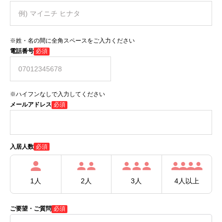
※姓・名の間に全角スペースをご入力ください
電話番号
必須
※ハイフンなしで入力してください
メールアドレス
必須
必須
入居人数
1人
2人
3人
4人以上
ご要望・ご質問
必須