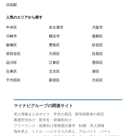
賃借権が発生する日を意味します。
渋谷駅
１０.「予約」とは、会員が当社との間で賃貸借契約を締結
人気のエリアから探す
するために、選んだ物件を保留することを意味します。
１１.「予約情報」とは、物件を予約するために必要な当社
中央区
名古屋市
大阪市
所定の情報を意味します。物件情報や期間、オプション等
川崎市
横浜市
葛飾区
の他に、契約者情報、入居者情報、緊急連絡先の情報も含
板橋区
豊島区
杉並区
みます。
世田谷区
大田区
目黒区
１２.「キャンセル」とは、賃貸借契約締結後から契約期間
品川区
江東区
墨田区
開始日前までに、利用者が賃貸借契約を解除することを意
台東区
文京区
港区
味します。
１３.「中途解約」とは、賃貸借契約期間の途中で、利用者
千代田区
新宿区
渋谷区
が賃貸借契約を終了させることを意味します。
第４条（利用者の禁止行為）
１.利用者は、本サービスを利用する上で次の各号に定める
マイナビグループの関連サイト
行為またはそのおそれのある行為を行ってはならないもの
求人情報まとめサイト
学生の就活
留学経験者の就活
とします。
看護学生向け
医学生・研修医向け
（１）重複、虚偽の情報、または自己以外の情報を登録す
フリーランス・副業向け業務委託案件
転職・求人情報
海外求人
ミドル・ハイクラスの求人
アルバイト
パート
る行為