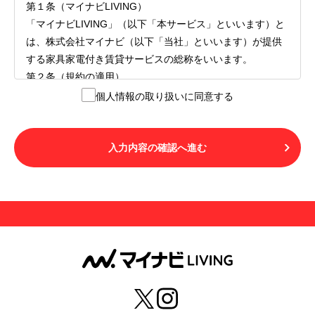
第１条（マイナビLIVING）
「マイナビLIVING」（以下「本サービス」といいます）と
は、株式会社マイナビ（以下「当社」といいます）が提供
する家具家電付き賃貸サービスの総称をいいます。
第２条（規約の適用）
１.本サービスを利用する者（以下「利用者」といいます）
個人情報の取り扱いに同意する
は、本サービスの利用にあたり、本規約および「マイナビ
LIVINGご契約にあたり取得する個人情報の取り扱いについ
て」の内容をすべて承諾したものとみなされます。不承諾
入力内容の確認へ進む
の意思表示は、本サービスを利用しないことをもってのみ
認められるものとし、不承諾の場合には、本サービスを利
用することはできません。
２.利用者は、自らの意思および責任をもって本サービスを
利用するものとします。
第３条（用語の定義）
１.「本サ―ビス」とは、第１章第１条で規定する当社が運
営するマイナビLIVINGを意味します。
２.「利用者」とは、第１章第２条に規定する本サービスを