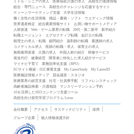
ミドル・シニアの求人
医療福祉介護の求人
高校生の進路情報
（２）第三者になりすまして本サービスを利用する行為
総合・専門ニュース
高校生のチャレンジを応援するサイト
（３）当社または第三者の著作権等の知的財産権、プライ
ティーンマーケティング支援
大学生活情報
働く女性の生活情報
雑誌・書籍・ソフト
ウエディング情報
バシー、その他の権利を侵害する行為
世界遺産検定
総合農業情報サイト
お買い物サポートメディア
（４）当社または第三者を誹謗中傷する行為
人材派遣
Web・ゲーム業界の転職
20代・第二新卒
新卒紹介
（５）当社または第三者に不利益を与える行為
転職エージェント
エグゼクティブ転職
会計士の転職
税理士の求人・転職
顧問紹介
薬剤師の転職
看護師の求人
（６）営利を目的とした行為
コメディカル求人
医師の転職・求人
保育士の求人
（７）政治・選挙・宗教活動またはそれらに類する行為
無期雇用派遣
介護の求人
外国人材の紹介
研修サービス
（８）本サービスの運営を妨害する行為
発送代行
健康経営
障害者に特化した求人紹介サービス
マイナビ子育て
業務効率化支援（BPO）
（９）法令違反、犯罪行為、または公序良俗に反する行為
ECサイト構築・D2C事業支援
My CareerStudy
My CareerID
（１０）暴力的な要求行為、または法的な責任を超えた不
医療施設情報メディア
貸会議室・スタジオ
当な要求行為
医療業界の経営支援
社宅・社員寮手配
リファレンスチェック
（１１）その他当社が不適切であると判断する行為
高齢者施設検索・介護相談
マンスリーマンション予約
AIを活用したSEOコンテンツ支援ツール
２.当社は、前項の定めに該当する行為を行った利用者に対
高校生向け探究学習プログラム Locus
して、事前の通知をすることなく、利用者への本サービス
の提供を停止または中断することができるものとします。
会社概要
アクセス
サスティナビリティ
採用
第５条（免責）
グループ企業
個人情報保護方針
１.当社は、本サービスの利用（これらに伴う当社または第
三者の情報提供行為等を含みます）により、利用者に生じ