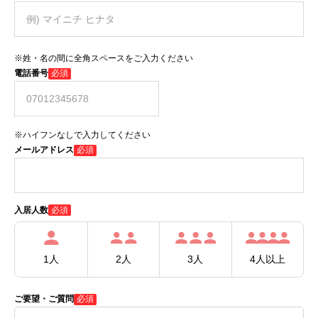
※姓・名の間に全角スペースをご入力ください
電話番号
必須
※ハイフンなしで入力してください
メールアドレス
必須
必須
入居人数
1人
2人
3人
4人以上
ご要望・ご質問
必須