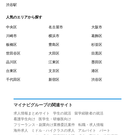
賃借権が発生する日を意味します。
渋谷駅
１０.「予約」とは、会員が当社との間で賃貸借契約を締結
人気のエリアから探す
するために、選んだ物件を保留することを意味します。
１１.「予約情報」とは、物件を予約するために必要な当社
中央区
名古屋市
大阪市
所定の情報を意味します。物件情報や期間、オプション等
川崎市
横浜市
葛飾区
の他に、契約者情報、入居者情報、緊急連絡先の情報も含
板橋区
豊島区
杉並区
みます。
世田谷区
大田区
目黒区
１２.「キャンセル」とは、賃貸借契約締結後から契約期間
品川区
江東区
墨田区
開始日前までに、利用者が賃貸借契約を解除することを意
台東区
文京区
港区
味します。
１３.「中途解約」とは、賃貸借契約期間の途中で、利用者
千代田区
新宿区
渋谷区
が賃貸借契約を終了させることを意味します。
第４条（利用者の禁止行為）
１.利用者は、本サービスを利用する上で次の各号に定める
マイナビグループの関連サイト
行為またはそのおそれのある行為を行ってはならないもの
求人情報まとめサイト
学生の就活
留学経験者の就活
とします。
看護学生向け
医学生・研修医向け
（１）重複、虚偽の情報、または自己以外の情報を登録す
フリーランス・副業向け業務委託案件
転職・求人情報
海外求人
ミドル・ハイクラスの求人
アルバイト
パート
る行為