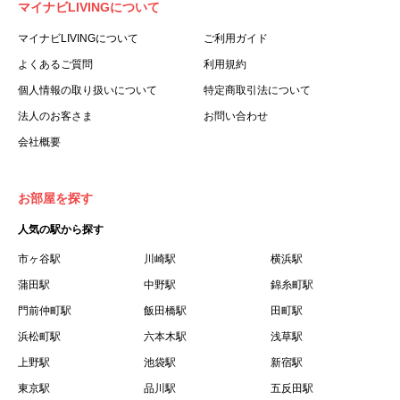
マイナビLIVINGについて
利用する個人を意味します。
３.「本サイト」とは、当社が運営する本サービスに関する
マイナビLIVINGについて
ご利用ガイド
ウェブサイトを意味します。
よくあるご質問
利用規約
４.「物件」とは、本サイトに掲載された賃貸物件を意味し
個人情報の取り扱いについて
特定商取引法について
ます。
法人のお客さま
お問い合わせ
５.「会員」とは、第２章第１条に基づき会員登録が完了し
会社概要
た個人を意味します。
６.「会員情報」とは、会員が第２章第１条に基づき会員登
録した情報、本サービス利用中に当社が登録を求めた情報
お部屋を探す
およびこれらの情報について会員自身が、追加・変更を行
人気の駅から探す
った場合の当該情報を意味します。
７.「本会員制度」とは、会員による本サービスの利用の促
市ヶ谷駅
川崎駅
横浜駅
進を目的とした会員制度を意味します。
蒲田駅
中野駅
錦糸町駅
８.「本規約等」とは、本規約、マイナビLIVINGご契約にあ
門前仲町駅
飯田橋駅
田町駅
たり取得する個人情報の取り扱いについて、定期建物賃貸
浜松町駅
六本木駅
浅草駅
借契約書およびオプション注文書を意味します。
上野駅
池袋駅
新宿駅
９.「契約期間開始日」とは、定期建物賃貸借契約（以下
東京駅
「賃貸借契約」と言います）の開始日のことで、利用者の
品川駅
五反田駅