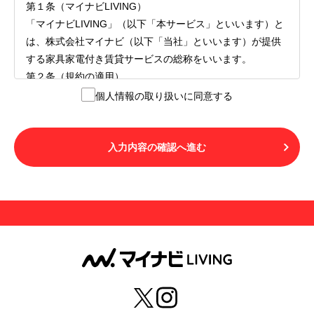
第１条（マイナビLIVING）
「マイナビLIVING」（以下「本サービス」といいます）と
は、株式会社マイナビ（以下「当社」といいます）が提供
する家具家電付き賃貸サービスの総称をいいます。
第２条（規約の適用）
１.本サービスを利用する者（以下「利用者」といいます）
個人情報の取り扱いに同意する
は、本サービスの利用にあたり、本規約および「マイナビ
LIVINGご契約にあたり取得する個人情報の取り扱いについ
て」の内容をすべて承諾したものとみなされます。不承諾
入力内容の確認へ進む
の意思表示は、本サービスを利用しないことをもってのみ
認められるものとし、不承諾の場合には、本サービスを利
用することはできません。
２.利用者は、自らの意思および責任をもって本サービスを
利用するものとします。
第３条（用語の定義）
１.「本サ―ビス」とは、第１章第１条で規定する当社が運
営するマイナビLIVINGを意味します。
２.「利用者」とは、第１章第２条に規定する本サービスを