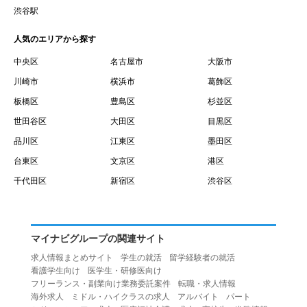
賃借権が発生する日を意味します。
渋谷駅
１０.「予約」とは、会員が当社との間で賃貸借契約を締結
人気のエリアから探す
するために、選んだ物件を保留することを意味します。
１１.「予約情報」とは、物件を予約するために必要な当社
中央区
名古屋市
大阪市
所定の情報を意味します。物件情報や期間、オプション等
川崎市
横浜市
葛飾区
の他に、契約者情報、入居者情報、緊急連絡先の情報も含
板橋区
豊島区
杉並区
みます。
世田谷区
大田区
目黒区
１２.「キャンセル」とは、賃貸借契約締結後から契約期間
品川区
江東区
墨田区
開始日前までに、利用者が賃貸借契約を解除することを意
台東区
文京区
港区
味します。
１３.「中途解約」とは、賃貸借契約期間の途中で、利用者
千代田区
新宿区
渋谷区
が賃貸借契約を終了させることを意味します。
第４条（利用者の禁止行為）
１.利用者は、本サービスを利用する上で次の各号に定める
マイナビグループの関連サイト
行為またはそのおそれのある行為を行ってはならないもの
求人情報まとめサイト
学生の就活
留学経験者の就活
とします。
看護学生向け
医学生・研修医向け
（１）重複、虚偽の情報、または自己以外の情報を登録す
フリーランス・副業向け業務委託案件
転職・求人情報
海外求人
ミドル・ハイクラスの求人
アルバイト
パート
る行為