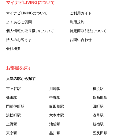
マイナビLIVINGについて
利用する個人を意味します。
３.「本サイト」とは、当社が運営する本サービスに関する
マイナビLIVINGについて
ご利用ガイド
ウェブサイトを意味します。
よくあるご質問
利用規約
４.「物件」とは、本サイトに掲載された賃貸物件を意味し
個人情報の取り扱いについて
特定商取引法について
ます。
法人のお客さま
お問い合わせ
５.「会員」とは、第２章第１条に基づき会員登録が完了し
会社概要
た個人を意味します。
６.「会員情報」とは、会員が第２章第１条に基づき会員登
録した情報、本サービス利用中に当社が登録を求めた情報
お部屋を探す
およびこれらの情報について会員自身が、追加・変更を行
人気の駅から探す
った場合の当該情報を意味します。
７.「本会員制度」とは、会員による本サービスの利用の促
市ヶ谷駅
川崎駅
横浜駅
進を目的とした会員制度を意味します。
蒲田駅
中野駅
錦糸町駅
８.「本規約等」とは、本規約、マイナビLIVINGご契約にあ
門前仲町駅
飯田橋駅
田町駅
たり取得する個人情報の取り扱いについて、定期建物賃貸
浜松町駅
六本木駅
浅草駅
借契約書およびオプション注文書を意味します。
上野駅
池袋駅
新宿駅
９.「契約期間開始日」とは、定期建物賃貸借契約（以下
東京駅
「賃貸借契約」と言います）の開始日のことで、利用者の
品川駅
五反田駅