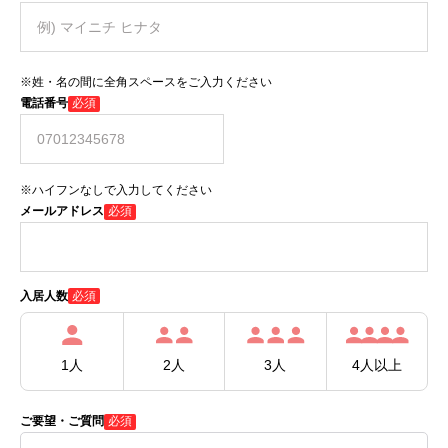
※姓・名の間に全角スペースをご入力ください
電話番号
必須
※ハイフンなしで入力してください
メールアドレス
必須
必須
入居人数
1人
2人
3人
4人以上
ご要望・ご質問
必須