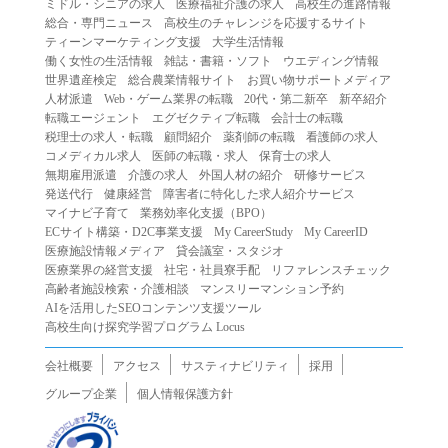
ミドル・シニアの求人
医療福祉介護の求人
高校生の進路情報
（２）第三者になりすまして本サービスを利用する行為
総合・専門ニュース
高校生のチャレンジを応援するサイト
（３）当社または第三者の著作権等の知的財産権、プライ
ティーンマーケティング支援
大学生活情報
働く女性の生活情報
雑誌・書籍・ソフト
ウエディング情報
バシー、その他の権利を侵害する行為
世界遺産検定
総合農業情報サイト
お買い物サポートメディア
（４）当社または第三者を誹謗中傷する行為
人材派遣
Web・ゲーム業界の転職
20代・第二新卒
新卒紹介
（５）当社または第三者に不利益を与える行為
転職エージェント
エグゼクティブ転職
会計士の転職
税理士の求人・転職
顧問紹介
薬剤師の転職
看護師の求人
（６）営利を目的とした行為
コメディカル求人
医師の転職・求人
保育士の求人
（７）政治・選挙・宗教活動またはそれらに類する行為
無期雇用派遣
介護の求人
外国人材の紹介
研修サービス
（８）本サービスの運営を妨害する行為
発送代行
健康経営
障害者に特化した求人紹介サービス
マイナビ子育て
業務効率化支援（BPO）
（９）法令違反、犯罪行為、または公序良俗に反する行為
ECサイト構築・D2C事業支援
My CareerStudy
My CareerID
（１０）暴力的な要求行為、または法的な責任を超えた不
医療施設情報メディア
貸会議室・スタジオ
当な要求行為
医療業界の経営支援
社宅・社員寮手配
リファレンスチェック
（１１）その他当社が不適切であると判断する行為
高齢者施設検索・介護相談
マンスリーマンション予約
AIを活用したSEOコンテンツ支援ツール
２.当社は、前項の定めに該当する行為を行った利用者に対
高校生向け探究学習プログラム Locus
して、事前の通知をすることなく、利用者への本サービス
の提供を停止または中断することができるものとします。
会社概要
アクセス
サスティナビリティ
採用
第５条（免責）
グループ企業
個人情報保護方針
１.当社は、本サービスの利用（これらに伴う当社または第
三者の情報提供行為等を含みます）により、利用者に生じ