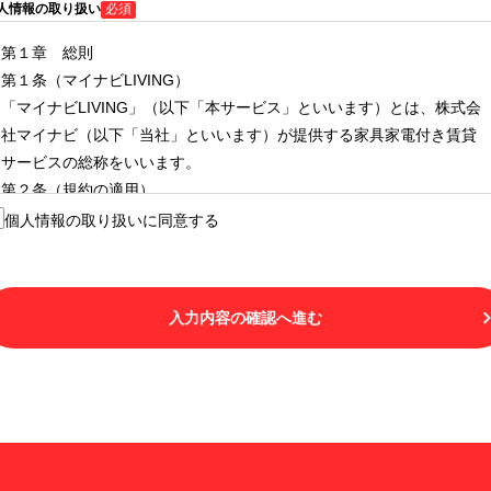
人情報の取り扱い
必須
第１章 総則
第１条（マイナビLIVING）
「マイナビLIVING」（以下「本サービス」といいます）とは、株式会
社マイナビ（以下「当社」といいます）が提供する家具家電付き賃貸
サービスの総称をいいます。
第２条（規約の適用）
１.本サービスを利用する者（以下「利用者」といいます）は、本サー
個人情報の取り扱いに同意する
ビスの利用にあたり、本規約および「マイナビLIVINGご契約にあたり
取得する個人情報の取り扱いについて」の内容をすべて承諾したもの
とみなされます。不承諾の意思表示は、本サービスを利用しないこと
入力内容の確認へ進む
をもってのみ認められるものとし、不承諾の場合には、本サービスを
利用することはできません。
２.利用者は、自らの意思および責任をもって本サービスを利用するも
のとします。
第３条（用語の定義）
１.「本サ―ビス」とは、第１章第１条で規定する当社が運営するマイ