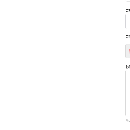
ご
ご
お
※