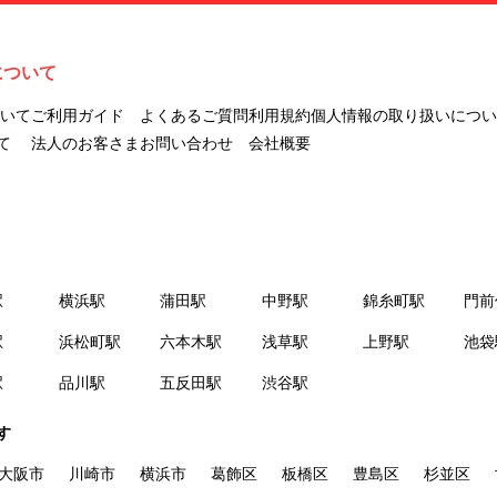
ナビLIVINGを意味します。
２.「利用者」とは、第１章第２条に規定する本サービスを利用する個
人を意味します。
について
３.「本サイト」とは、当社が運営する本サービスに関するウェブサイ
トを意味します。
ついて
ご利用ガイド
よくあるご質問
利用規約
個人情報の取り扱いについ
４.「物件」とは、本サイトに掲載された賃貸物件を意味します。
て
法人のお客さま
お問い合わせ
会社概要
５.「会員」とは、第２章第１条に基づき会員登録が完了した個人を意
味します。
６.「会員情報」とは、会員が第２章第１条に基づき会員登録した情
報、本サービス利用中に当社が登録を求めた情報およびこれらの情報
について会員自身が、追加・変更を行った場合の当該情報を意味しま
駅
横浜駅
蒲田駅
中野駅
錦糸町駅
門前
す。
７.「本会員制度」とは、会員による本サービスの利用の促進を目的と
駅
浜松町駅
六本木駅
浅草駅
上野駅
池袋
した会員制度を意味します。
駅
品川駅
五反田駅
渋谷駅
８.「本規約等」とは、本規約、マイナビLIVINGご契約にあたり取得す
る個人情報の取り扱いについて、定期建物賃貸借契約書およびオプシ
す
ョン注文書を意味します。
９.「契約期間開始日」とは、定期建物賃貸借契約（以下「賃貸借契
大阪市
川崎市
横浜市
葛飾区
板橋区
豊島区
杉並区