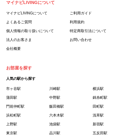
マイナビLIVINGについて
利用する個人を意味します。
３.「本サイト」とは、当社が運営する本サービスに関する
マイナビLIVINGについて
ご利用ガイド
ウェブサイトを意味します。
よくあるご質問
利用規約
４.「物件」とは、本サイトに掲載された賃貸物件を意味し
個人情報の取り扱いについて
特定商取引法について
ます。
法人のお客さま
お問い合わせ
５.「会員」とは、第２章第１条に基づき会員登録が完了し
会社概要
た個人を意味します。
６.「会員情報」とは、会員が第２章第１条に基づき会員登
録した情報、本サービス利用中に当社が登録を求めた情報
お部屋を探す
およびこれらの情報について会員自身が、追加・変更を行
人気の駅から探す
った場合の当該情報を意味します。
７.「本会員制度」とは、会員による本サービスの利用の促
市ヶ谷駅
川崎駅
横浜駅
進を目的とした会員制度を意味します。
蒲田駅
中野駅
錦糸町駅
８.「本規約等」とは、本規約、マイナビLIVINGご契約にあ
門前仲町駅
飯田橋駅
田町駅
たり取得する個人情報の取り扱いについて、定期建物賃貸
浜松町駅
六本木駅
浅草駅
借契約書およびオプション注文書を意味します。
上野駅
池袋駅
新宿駅
９.「契約期間開始日」とは、定期建物賃貸借契約（以下
東京駅
「賃貸借契約」と言います）の開始日のことで、利用者の
品川駅
五反田駅