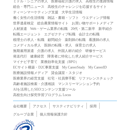
ミドル・シニアの求人
医療福祉介護の求人
高校生の進路情報
（２）第三者になりすまして本サービスを利用する行為
総合・専門ニュース
高校生のチャレンジを応援するサイト
（３）当社または第三者の著作権等の知的財産権、プライ
ティーンマーケティング支援
大学生活情報
働く女性の生活情報
雑誌・書籍・ソフト
ウエディング情報
バシー、その他の権利を侵害する行為
世界遺産検定
総合農業情報サイト
お買い物サポートメディア
（４）当社または第三者を誹謗中傷する行為
人材派遣
Web・ゲーム業界の転職
20代・第二新卒
新卒紹介
（５）当社または第三者に不利益を与える行為
転職エージェント
エグゼクティブ転職
会計士の転職
税理士の求人・転職
顧問紹介
薬剤師の転職
看護師の求人
（６）営利を目的とした行為
コメディカル求人
医師の転職・求人
保育士の求人
（７）政治・選挙・宗教活動またはそれらに類する行為
無期雇用派遣
介護の求人
外国人材の紹介
研修サービス
（８）本サービスの運営を妨害する行為
発送代行
健康経営
障害者に特化した求人紹介サービス
マイナビ子育て
業務効率化支援（BPO）
（９）法令違反、犯罪行為、または公序良俗に反する行為
ECサイト構築・D2C事業支援
My CareerStudy
My CareerID
（１０）暴力的な要求行為、または法的な責任を超えた不
医療施設情報メディア
貸会議室・スタジオ
当な要求行為
医療業界の経営支援
社宅・社員寮手配
リファレンスチェック
（１１）その他当社が不適切であると判断する行為
高齢者施設検索・介護相談
マンスリーマンション予約
AIを活用したSEOコンテンツ支援ツール
２.当社は、前項の定めに該当する行為を行った利用者に対
高校生向け探究学習プログラム Locus
して、事前の通知をすることなく、利用者への本サービス
の提供を停止または中断することができるものとします。
会社概要
アクセス
サスティナビリティ
採用
第５条（免責）
グループ企業
個人情報保護方針
１.当社は、本サービスの利用（これらに伴う当社または第
三者の情報提供行為等を含みます）により、利用者に生じ