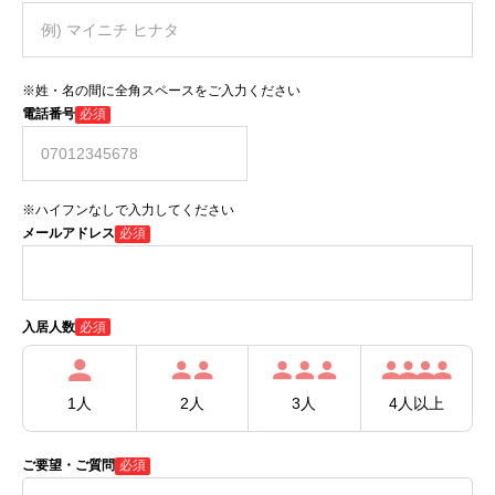
※姓・名の間に全角スペースをご入力ください
電話番号
必須
※ハイフンなしで入力してください
メールアドレス
必須
必須
入居人数
1人
2人
3人
4人以上
ご要望・ご質問
必須