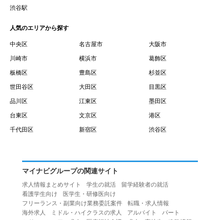
賃借権が発生する日を意味します。
渋谷駅
１０.「予約」とは、会員が当社との間で賃貸借契約を締結
人気のエリアから探す
するために、選んだ物件を保留することを意味します。
１１.「予約情報」とは、物件を予約するために必要な当社
中央区
名古屋市
大阪市
所定の情報を意味します。物件情報や期間、オプション等
川崎市
横浜市
葛飾区
の他に、契約者情報、入居者情報、緊急連絡先の情報も含
板橋区
豊島区
杉並区
みます。
世田谷区
大田区
目黒区
１２.「キャンセル」とは、賃貸借契約締結後から契約期間
品川区
江東区
墨田区
開始日前までに、利用者が賃貸借契約を解除することを意
台東区
文京区
港区
味します。
１３.「中途解約」とは、賃貸借契約期間の途中で、利用者
千代田区
新宿区
渋谷区
が賃貸借契約を終了させることを意味します。
第４条（利用者の禁止行為）
１.利用者は、本サービスを利用する上で次の各号に定める
マイナビグループの関連サイト
行為またはそのおそれのある行為を行ってはならないもの
求人情報まとめサイト
学生の就活
留学経験者の就活
とします。
看護学生向け
医学生・研修医向け
（１）重複、虚偽の情報、または自己以外の情報を登録す
フリーランス・副業向け業務委託案件
転職・求人情報
海外求人
ミドル・ハイクラスの求人
アルバイト
パート
る行為