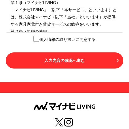
第１条（マイナビLIVING）
「マイナビLIVING」（以下「本サービス」といいます）と
は、株式会社マイナビ（以下「当社」といいます）が提供
する家具家電付き賃貸サービスの総称をいいます。
第２条（規約の適用）
１.本サービスを利用する者（以下「利用者」といいます）
個人情報の取り扱いに同意する
は、本サービスの利用にあたり、本規約および「マイナビ
LIVINGご契約にあたり取得する個人情報の取り扱いについ
て」の内容をすべて承諾したものとみなされます。不承諾
入力内容の確認へ進む
の意思表示は、本サービスを利用しないことをもってのみ
認められるものとし、不承諾の場合には、本サービスを利
用することはできません。
２.利用者は、自らの意思および責任をもって本サービスを
利用するものとします。
第３条（用語の定義）
１.「本サ―ビス」とは、第１章第１条で規定する当社が運
営するマイナビLIVINGを意味します。
２.「利用者」とは、第１章第２条に規定する本サービスを