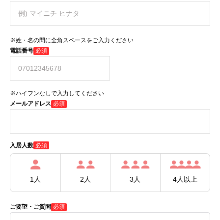
※姓・名の間に全角スペースをご入力ください
電話番号
必須
※ハイフンなしで入力してください
メールアドレス
必須
必須
入居人数
1人
2人
3人
4人以上
ご要望・ご質問
必須