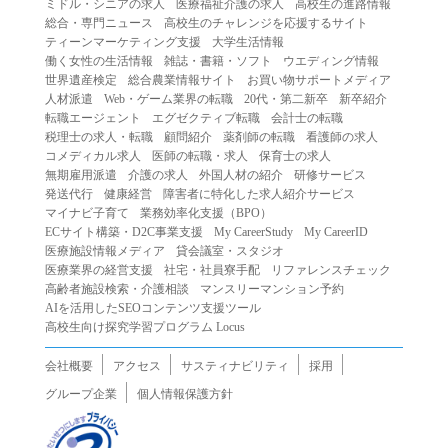
ミドル・シニアの求人
医療福祉介護の求人
高校生の進路情報
（２）第三者になりすまして本サービスを利用する行為
総合・専門ニュース
高校生のチャレンジを応援するサイト
（３）当社または第三者の著作権等の知的財産権、プライ
ティーンマーケティング支援
大学生活情報
働く女性の生活情報
雑誌・書籍・ソフト
ウエディング情報
バシー、その他の権利を侵害する行為
世界遺産検定
総合農業情報サイト
お買い物サポートメディア
（４）当社または第三者を誹謗中傷する行為
人材派遣
Web・ゲーム業界の転職
20代・第二新卒
新卒紹介
（５）当社または第三者に不利益を与える行為
転職エージェント
エグゼクティブ転職
会計士の転職
税理士の求人・転職
顧問紹介
薬剤師の転職
看護師の求人
（６）営利を目的とした行為
コメディカル求人
医師の転職・求人
保育士の求人
（７）政治・選挙・宗教活動またはそれらに類する行為
無期雇用派遣
介護の求人
外国人材の紹介
研修サービス
（８）本サービスの運営を妨害する行為
発送代行
健康経営
障害者に特化した求人紹介サービス
マイナビ子育て
業務効率化支援（BPO）
（９）法令違反、犯罪行為、または公序良俗に反する行為
ECサイト構築・D2C事業支援
My CareerStudy
My CareerID
（１０）暴力的な要求行為、または法的な責任を超えた不
医療施設情報メディア
貸会議室・スタジオ
当な要求行為
医療業界の経営支援
社宅・社員寮手配
リファレンスチェック
（１１）その他当社が不適切であると判断する行為
高齢者施設検索・介護相談
マンスリーマンション予約
AIを活用したSEOコンテンツ支援ツール
２.当社は、前項の定めに該当する行為を行った利用者に対
高校生向け探究学習プログラム Locus
して、事前の通知をすることなく、利用者への本サービス
の提供を停止または中断することができるものとします。
会社概要
アクセス
サスティナビリティ
採用
第５条（免責）
グループ企業
個人情報保護方針
１.当社は、本サービスの利用（これらに伴う当社または第
三者の情報提供行為等を含みます）により、利用者に生じ