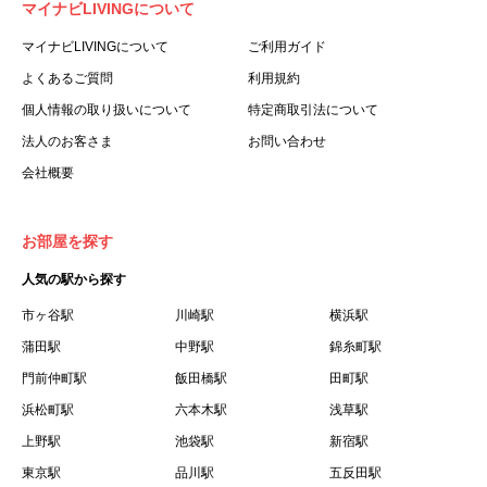
マイナビLIVINGについて
利用する個人を意味します。
３.「本サイト」とは、当社が運営する本サービスに関する
マイナビLIVINGについて
ご利用ガイド
ウェブサイトを意味します。
よくあるご質問
利用規約
４.「物件」とは、本サイトに掲載された賃貸物件を意味し
個人情報の取り扱いについて
特定商取引法について
ます。
法人のお客さま
お問い合わせ
５.「会員」とは、第２章第１条に基づき会員登録が完了し
会社概要
た個人を意味します。
６.「会員情報」とは、会員が第２章第１条に基づき会員登
録した情報、本サービス利用中に当社が登録を求めた情報
お部屋を探す
およびこれらの情報について会員自身が、追加・変更を行
人気の駅から探す
った場合の当該情報を意味します。
７.「本会員制度」とは、会員による本サービスの利用の促
市ヶ谷駅
川崎駅
横浜駅
進を目的とした会員制度を意味します。
蒲田駅
中野駅
錦糸町駅
８.「本規約等」とは、本規約、マイナビLIVINGご契約にあ
門前仲町駅
飯田橋駅
田町駅
たり取得する個人情報の取り扱いについて、定期建物賃貸
浜松町駅
六本木駅
浅草駅
借契約書およびオプション注文書を意味します。
上野駅
池袋駅
新宿駅
９.「契約期間開始日」とは、定期建物賃貸借契約（以下
東京駅
「賃貸借契約」と言います）の開始日のことで、利用者の
品川駅
五反田駅