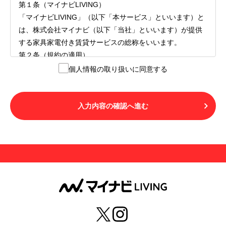
第１条（マイナビLIVING）
「マイナビLIVING」（以下「本サービス」といいます）と
は、株式会社マイナビ（以下「当社」といいます）が提供
する家具家電付き賃貸サービスの総称をいいます。
第２条（規約の適用）
１.本サービスを利用する者（以下「利用者」といいます）
個人情報の取り扱いに同意する
は、本サービスの利用にあたり、本規約および「マイナビ
LIVINGご契約にあたり取得する個人情報の取り扱いについ
て」の内容をすべて承諾したものとみなされます。不承諾
入力内容の確認へ進む
の意思表示は、本サービスを利用しないことをもってのみ
認められるものとし、不承諾の場合には、本サービスを利
用することはできません。
２.利用者は、自らの意思および責任をもって本サービスを
利用するものとします。
第３条（用語の定義）
１.「本サ―ビス」とは、第１章第１条で規定する当社が運
営するマイナビLIVINGを意味します。
２.「利用者」とは、第１章第２条に規定する本サービスを