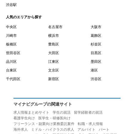
賃借権が発生する日を意味します。
渋谷駅
１０.「予約」とは、会員が当社との間で賃貸借契約を締結
人気のエリアから探す
するために、選んだ物件を保留することを意味します。
１１.「予約情報」とは、物件を予約するために必要な当社
中央区
名古屋市
大阪市
所定の情報を意味します。物件情報や期間、オプション等
川崎市
横浜市
葛飾区
の他に、契約者情報、入居者情報、緊急連絡先の情報も含
板橋区
豊島区
杉並区
みます。
世田谷区
大田区
目黒区
１２.「キャンセル」とは、賃貸借契約締結後から契約期間
品川区
江東区
墨田区
開始日前までに、利用者が賃貸借契約を解除することを意
台東区
文京区
港区
味します。
１３.「中途解約」とは、賃貸借契約期間の途中で、利用者
千代田区
新宿区
渋谷区
が賃貸借契約を終了させることを意味します。
第４条（利用者の禁止行為）
１.利用者は、本サービスを利用する上で次の各号に定める
マイナビグループの関連サイト
行為またはそのおそれのある行為を行ってはならないもの
求人情報まとめサイト
学生の就活
留学経験者の就活
とします。
看護学生向け
医学生・研修医向け
（１）重複、虚偽の情報、または自己以外の情報を登録す
フリーランス・副業向け業務委託案件
転職・求人情報
海外求人
ミドル・ハイクラスの求人
アルバイト
パート
る行為