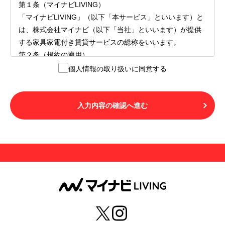
第１条（マイナビLIVING）
「マイナビLIVING」（以下「本サービス」といいます）と
は、株式会社マイナビ（以下「当社」といいます）が提供
する家具家電付き賃貸サービスの総称をいいます。
第２条（規約の適用）
１.本サービスを利用する者（以下「利用者」といいます）
個人情報の取り扱いに同意する
は、本サービスの利用にあたり、本規約および「マイナビ
LIVINGご契約にあたり取得する個人情報の取り扱いについ
て」の内容をすべて承諾したものとみなされます。不承諾
入力内容の確認へ進む
の意思表示は、本サービスを利用しないことをもってのみ
認められるものとし、不承諾の場合には、本サービスを利
用することはできません。
２.利用者は、自らの意思および責任をもって本サービスを
利用するものとします。
第３条（用語の定義）
１.「本サ―ビス」とは、第１章第１条で規定する当社が運
営するマイナビLIVINGを意味します。
２.「利用者」とは、第１章第２条に規定する本サービスを