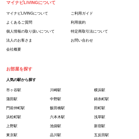
マイナビLIVINGについて
利用する個人を意味します。
３.「本サイト」とは、当社が運営する本サービスに関する
マイナビLIVINGについて
ご利用ガイド
ウェブサイトを意味します。
よくあるご質問
利用規約
４.「物件」とは、本サイトに掲載された賃貸物件を意味し
個人情報の取り扱いについて
特定商取引法について
ます。
法人のお客さま
お問い合わせ
５.「会員」とは、第２章第１条に基づき会員登録が完了し
会社概要
た個人を意味します。
６.「会員情報」とは、会員が第２章第１条に基づき会員登
録した情報、本サービス利用中に当社が登録を求めた情報
お部屋を探す
およびこれらの情報について会員自身が、追加・変更を行
人気の駅から探す
った場合の当該情報を意味します。
７.「本会員制度」とは、会員による本サービスの利用の促
市ヶ谷駅
川崎駅
横浜駅
進を目的とした会員制度を意味します。
蒲田駅
中野駅
錦糸町駅
８.「本規約等」とは、本規約、マイナビLIVINGご契約にあ
門前仲町駅
飯田橋駅
田町駅
たり取得する個人情報の取り扱いについて、定期建物賃貸
浜松町駅
六本木駅
浅草駅
借契約書およびオプション注文書を意味します。
上野駅
池袋駅
新宿駅
９.「契約期間開始日」とは、定期建物賃貸借契約（以下
東京駅
「賃貸借契約」と言います）の開始日のことで、利用者の
品川駅
五反田駅