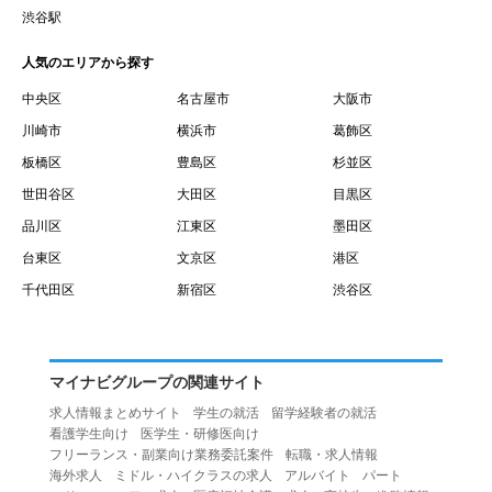
賃借権が発生する日を意味します。
渋谷駅
１０.「予約」とは、会員が当社との間で賃貸借契約を締結
人気のエリアから探す
するために、選んだ物件を保留することを意味します。
１１.「予約情報」とは、物件を予約するために必要な当社
中央区
名古屋市
大阪市
所定の情報を意味します。物件情報や期間、オプション等
川崎市
横浜市
葛飾区
の他に、契約者情報、入居者情報、緊急連絡先の情報も含
板橋区
豊島区
杉並区
みます。
世田谷区
大田区
目黒区
１２.「キャンセル」とは、賃貸借契約締結後から契約期間
品川区
江東区
墨田区
開始日前までに、利用者が賃貸借契約を解除することを意
台東区
文京区
港区
味します。
１３.「中途解約」とは、賃貸借契約期間の途中で、利用者
千代田区
新宿区
渋谷区
が賃貸借契約を終了させることを意味します。
第４条（利用者の禁止行為）
１.利用者は、本サービスを利用する上で次の各号に定める
マイナビグループの関連サイト
行為またはそのおそれのある行為を行ってはならないもの
求人情報まとめサイト
学生の就活
留学経験者の就活
とします。
看護学生向け
医学生・研修医向け
（１）重複、虚偽の情報、または自己以外の情報を登録す
フリーランス・副業向け業務委託案件
転職・求人情報
海外求人
ミドル・ハイクラスの求人
アルバイト
パート
る行為