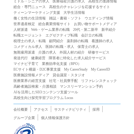
ミドル・シニアの求人
医療福祉介護の求人
高校生の進路情報
（２）第三者になりすまして本サービスを利用する行為
総合・専門ニュース
高校生のチャレンジを応援するサイト
（３）当社または第三者の著作権等の知的財産権、プライ
ティーンマーケティング支援
大学生活情報
働く女性の生活情報
雑誌・書籍・ソフト
ウエディング情報
バシー、その他の権利を侵害する行為
世界遺産検定
総合農業情報サイト
お買い物サポートメディア
（４）当社または第三者を誹謗中傷する行為
人材派遣
Web・ゲーム業界の転職
20代・第二新卒
新卒紹介
（５）当社または第三者に不利益を与える行為
転職エージェント
エグゼクティブ転職
会計士の転職
税理士の求人・転職
顧問紹介
薬剤師の転職
看護師の求人
（６）営利を目的とした行為
コメディカル求人
医師の転職・求人
保育士の求人
（７）政治・選挙・宗教活動またはそれらに類する行為
無期雇用派遣
介護の求人
外国人材の紹介
研修サービス
（８）本サービスの運営を妨害する行為
発送代行
健康経営
障害者に特化した求人紹介サービス
マイナビ子育て
業務効率化支援（BPO）
（９）法令違反、犯罪行為、または公序良俗に反する行為
ECサイト構築・D2C事業支援
My CareerStudy
My CareerID
（１０）暴力的な要求行為、または法的な責任を超えた不
医療施設情報メディア
貸会議室・スタジオ
当な要求行為
医療業界の経営支援
社宅・社員寮手配
リファレンスチェック
（１１）その他当社が不適切であると判断する行為
高齢者施設検索・介護相談
マンスリーマンション予約
AIを活用したSEOコンテンツ支援ツール
２.当社は、前項の定めに該当する行為を行った利用者に対
高校生向け探究学習プログラム Locus
して、事前の通知をすることなく、利用者への本サービス
の提供を停止または中断することができるものとします。
会社概要
アクセス
サスティナビリティ
採用
第５条（免責）
グループ企業
個人情報保護方針
１.当社は、本サービスの利用（これらに伴う当社または第
三者の情報提供行為等を含みます）により、利用者に生じ