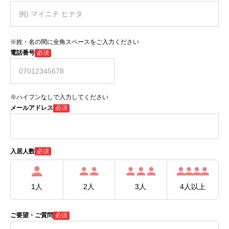
※姓・名の間に全角スペースをご入力ください
電話番号
必須
※ハイフンなしで入力してください
メールアドレス
必須
必須
入居人数
1人
2人
3人
4人以上
ご要望・ご質問
必須