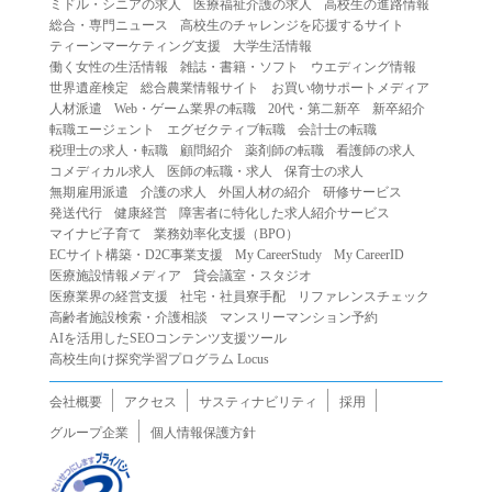
ミドル・シニアの求人
医療福祉介護の求人
高校生の進路情報
（２）第三者になりすまして本サービスを利用する行為
総合・専門ニュース
高校生のチャレンジを応援するサイト
（３）当社または第三者の著作権等の知的財産権、プライ
ティーンマーケティング支援
大学生活情報
働く女性の生活情報
雑誌・書籍・ソフト
ウエディング情報
バシー、その他の権利を侵害する行為
世界遺産検定
総合農業情報サイト
お買い物サポートメディア
（４）当社または第三者を誹謗中傷する行為
人材派遣
Web・ゲーム業界の転職
20代・第二新卒
新卒紹介
（５）当社または第三者に不利益を与える行為
転職エージェント
エグゼクティブ転職
会計士の転職
税理士の求人・転職
顧問紹介
薬剤師の転職
看護師の求人
（６）営利を目的とした行為
コメディカル求人
医師の転職・求人
保育士の求人
（７）政治・選挙・宗教活動またはそれらに類する行為
無期雇用派遣
介護の求人
外国人材の紹介
研修サービス
（８）本サービスの運営を妨害する行為
発送代行
健康経営
障害者に特化した求人紹介サービス
マイナビ子育て
業務効率化支援（BPO）
（９）法令違反、犯罪行為、または公序良俗に反する行為
ECサイト構築・D2C事業支援
My CareerStudy
My CareerID
（１０）暴力的な要求行為、または法的な責任を超えた不
医療施設情報メディア
貸会議室・スタジオ
当な要求行為
医療業界の経営支援
社宅・社員寮手配
リファレンスチェック
（１１）その他当社が不適切であると判断する行為
高齢者施設検索・介護相談
マンスリーマンション予約
AIを活用したSEOコンテンツ支援ツール
２.当社は、前項の定めに該当する行為を行った利用者に対
高校生向け探究学習プログラム Locus
して、事前の通知をすることなく、利用者への本サービス
の提供を停止または中断することができるものとします。
会社概要
アクセス
サスティナビリティ
採用
第５条（免責）
グループ企業
個人情報保護方針
１.当社は、本サービスの利用（これらに伴う当社または第
三者の情報提供行為等を含みます）により、利用者に生じ