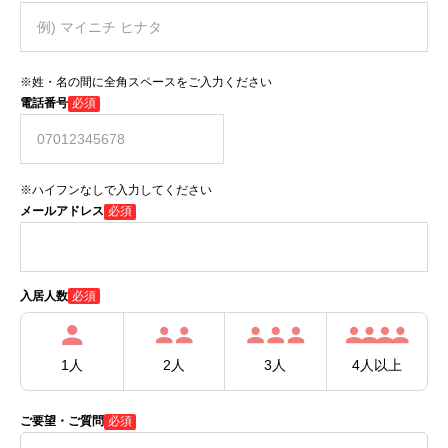
※姓・名の間に全角スペースをご入力ください
電話番号
必須
※ハイフンなしで入力してください
メールアドレス
必須
必須
入居人数
1人
2人
3人
4人以上
ご要望・ご質問
必須