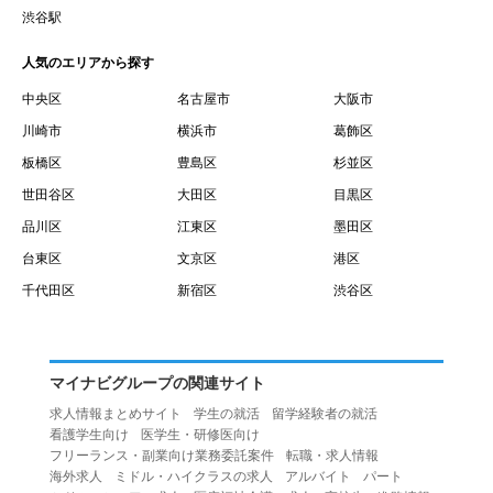
賃借権が発生する日を意味します。
渋谷駅
１０.「予約」とは、会員が当社との間で賃貸借契約を締結
人気のエリアから探す
するために、選んだ物件を保留することを意味します。
１１.「予約情報」とは、物件を予約するために必要な当社
中央区
名古屋市
大阪市
所定の情報を意味します。物件情報や期間、オプション等
川崎市
横浜市
葛飾区
の他に、契約者情報、入居者情報、緊急連絡先の情報も含
板橋区
豊島区
杉並区
みます。
世田谷区
大田区
目黒区
１２.「キャンセル」とは、賃貸借契約締結後から契約期間
品川区
江東区
墨田区
開始日前までに、利用者が賃貸借契約を解除することを意
台東区
文京区
港区
味します。
１３.「中途解約」とは、賃貸借契約期間の途中で、利用者
千代田区
新宿区
渋谷区
が賃貸借契約を終了させることを意味します。
第４条（利用者の禁止行為）
１.利用者は、本サービスを利用する上で次の各号に定める
マイナビグループの関連サイト
行為またはそのおそれのある行為を行ってはならないもの
求人情報まとめサイト
学生の就活
留学経験者の就活
とします。
看護学生向け
医学生・研修医向け
（１）重複、虚偽の情報、または自己以外の情報を登録す
フリーランス・副業向け業務委託案件
転職・求人情報
海外求人
ミドル・ハイクラスの求人
アルバイト
パート
る行為