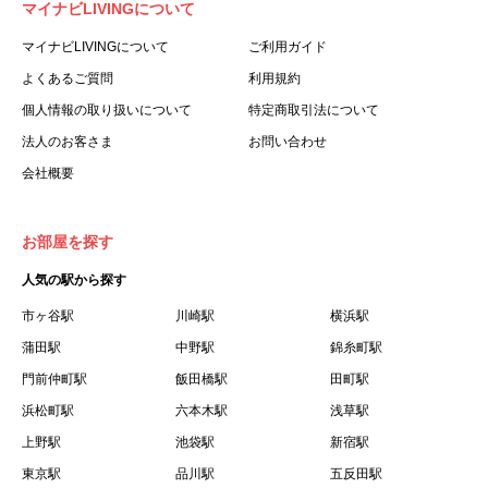
マイナビLIVINGについて
利用する個人を意味します。
３.「本サイト」とは、当社が運営する本サービスに関する
マイナビLIVINGについて
ご利用ガイド
ウェブサイトを意味します。
よくあるご質問
利用規約
４.「物件」とは、本サイトに掲載された賃貸物件を意味し
個人情報の取り扱いについて
特定商取引法について
ます。
法人のお客さま
お問い合わせ
５.「会員」とは、第２章第１条に基づき会員登録が完了し
会社概要
た個人を意味します。
６.「会員情報」とは、会員が第２章第１条に基づき会員登
録した情報、本サービス利用中に当社が登録を求めた情報
お部屋を探す
およびこれらの情報について会員自身が、追加・変更を行
人気の駅から探す
った場合の当該情報を意味します。
７.「本会員制度」とは、会員による本サービスの利用の促
市ヶ谷駅
川崎駅
横浜駅
進を目的とした会員制度を意味します。
蒲田駅
中野駅
錦糸町駅
８.「本規約等」とは、本規約、マイナビLIVINGご契約にあ
門前仲町駅
飯田橋駅
田町駅
たり取得する個人情報の取り扱いについて、定期建物賃貸
浜松町駅
六本木駅
浅草駅
借契約書およびオプション注文書を意味します。
上野駅
池袋駅
新宿駅
９.「契約期間開始日」とは、定期建物賃貸借契約（以下
東京駅
「賃貸借契約」と言います）の開始日のことで、利用者の
品川駅
五反田駅