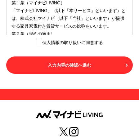
第１条（マイナビLIVING）
「マイナビLIVING」（以下「本サービス」といいます）と
は、株式会社マイナビ（以下「当社」といいます）が提供
する家具家電付き賃貸サービスの総称をいいます。
第２条（規約の適用）
１.本サービスを利用する者（以下「利用者」といいます）
個人情報の取り扱いに同意する
は、本サービスの利用にあたり、本規約および「マイナビ
LIVINGご契約にあたり取得する個人情報の取り扱いについ
て」の内容をすべて承諾したものとみなされます。不承諾
入力内容の確認へ進む
の意思表示は、本サービスを利用しないことをもってのみ
認められるものとし、不承諾の場合には、本サービスを利
用することはできません。
２.利用者は、自らの意思および責任をもって本サービスを
利用するものとします。
第３条（用語の定義）
１.「本サ―ビス」とは、第１章第１条で規定する当社が運
営するマイナビLIVINGを意味します。
２.「利用者」とは、第１章第２条に規定する本サービスを