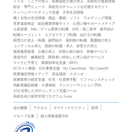
ミドル・シニアの求人
医療福祉介護の求人
高校生の進路情報
（２）第三者になりすまして本サービスを利用する行為
総合・専門ニュース
高校生のチャレンジを応援するサイト
（３）当社または第三者の著作権等の知的財産権、プライ
ティーンマーケティング支援
大学生活情報
働く女性の生活情報
雑誌・書籍・ソフト
ウエディング情報
バシー、その他の権利を侵害する行為
世界遺産検定
総合農業情報サイト
お買い物サポートメディア
（４）当社または第三者を誹謗中傷する行為
人材派遣
Web・ゲーム業界の転職
20代・第二新卒
新卒紹介
（５）当社または第三者に不利益を与える行為
転職エージェント
エグゼクティブ転職
会計士の転職
税理士の求人・転職
顧問紹介
薬剤師の転職
看護師の求人
（６）営利を目的とした行為
コメディカル求人
医師の転職・求人
保育士の求人
（７）政治・選挙・宗教活動またはそれらに類する行為
無期雇用派遣
介護の求人
外国人材の紹介
研修サービス
（８）本サービスの運営を妨害する行為
発送代行
健康経営
障害者に特化した求人紹介サービス
マイナビ子育て
業務効率化支援（BPO）
（９）法令違反、犯罪行為、または公序良俗に反する行為
ECサイト構築・D2C事業支援
My CareerStudy
My CareerID
（１０）暴力的な要求行為、または法的な責任を超えた不
医療施設情報メディア
貸会議室・スタジオ
当な要求行為
医療業界の経営支援
社宅・社員寮手配
リファレンスチェック
（１１）その他当社が不適切であると判断する行為
高齢者施設検索・介護相談
マンスリーマンション予約
AIを活用したSEOコンテンツ支援ツール
２.当社は、前項の定めに該当する行為を行った利用者に対
高校生向け探究学習プログラム Locus
して、事前の通知をすることなく、利用者への本サービス
の提供を停止または中断することができるものとします。
会社概要
アクセス
サスティナビリティ
採用
第５条（免責）
グループ企業
個人情報保護方針
１.当社は、本サービスの利用（これらに伴う当社または第
三者の情報提供行為等を含みます）により、利用者に生じ