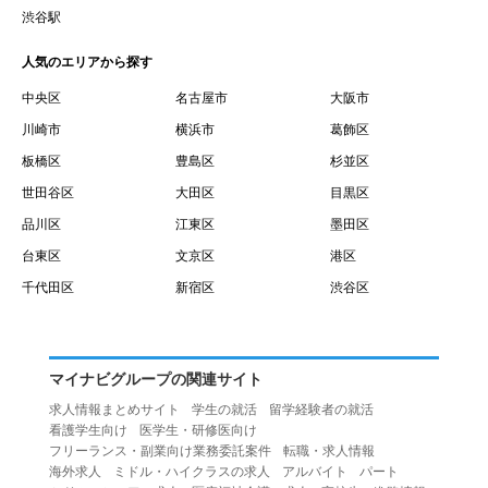
賃借権が発生する日を意味します。
渋谷駅
１０.「予約」とは、会員が当社との間で賃貸借契約を締結
人気のエリアから探す
するために、選んだ物件を保留することを意味します。
１１.「予約情報」とは、物件を予約するために必要な当社
中央区
名古屋市
大阪市
所定の情報を意味します。物件情報や期間、オプション等
川崎市
横浜市
葛飾区
の他に、契約者情報、入居者情報、緊急連絡先の情報も含
板橋区
豊島区
杉並区
みます。
世田谷区
大田区
目黒区
１２.「キャンセル」とは、賃貸借契約締結後から契約期間
品川区
江東区
墨田区
開始日前までに、利用者が賃貸借契約を解除することを意
台東区
文京区
港区
味します。
１３.「中途解約」とは、賃貸借契約期間の途中で、利用者
千代田区
新宿区
渋谷区
が賃貸借契約を終了させることを意味します。
第４条（利用者の禁止行為）
１.利用者は、本サービスを利用する上で次の各号に定める
マイナビグループの関連サイト
行為またはそのおそれのある行為を行ってはならないもの
求人情報まとめサイト
学生の就活
留学経験者の就活
とします。
看護学生向け
医学生・研修医向け
（１）重複、虚偽の情報、または自己以外の情報を登録す
フリーランス・副業向け業務委託案件
転職・求人情報
海外求人
ミドル・ハイクラスの求人
アルバイト
パート
る行為