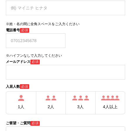
※姓・名の間に全角スペースをご入力ください
電話番号
必須
※ハイフンなしで入力してください
メールアドレス
必須
必須
入居人数
1人
2人
3人
4人以上
ご要望・ご質問
必須