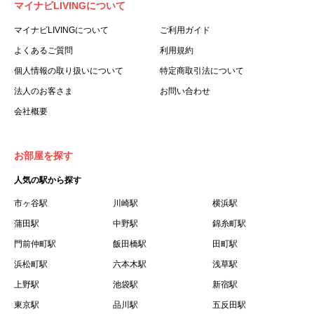
マイナビLIVINGについて
利用する個人を意味します。
３.「本サイト」とは、当社が運営する本サービスに関する
マイナビLIVINGについて
ご利用ガイド
ウェブサイトを意味します。
よくあるご質問
利用規約
４.「物件」とは、本サイトに掲載された賃貸物件を意味し
個人情報の取り扱いについて
特定商取引法について
ます。
法人のお客さま
お問い合わせ
５.「会員」とは、第２章第１条に基づき会員登録が完了し
会社概要
た個人を意味します。
６.「会員情報」とは、会員が第２章第１条に基づき会員登
録した情報、本サービス利用中に当社が登録を求めた情報
お部屋を探す
およびこれらの情報について会員自身が、追加・変更を行
人気の駅から探す
った場合の当該情報を意味します。
７.「本会員制度」とは、会員による本サービスの利用の促
市ヶ谷駅
川崎駅
横浜駅
進を目的とした会員制度を意味します。
蒲田駅
中野駅
錦糸町駅
８.「本規約等」とは、本規約、マイナビLIVINGご契約にあ
門前仲町駅
飯田橋駅
田町駅
たり取得する個人情報の取り扱いについて、定期建物賃貸
浜松町駅
六本木駅
浅草駅
借契約書およびオプション注文書を意味します。
上野駅
池袋駅
新宿駅
９.「契約期間開始日」とは、定期建物賃貸借契約（以下
東京駅
「賃貸借契約」と言います）の開始日のことで、利用者の
品川駅
五反田駅