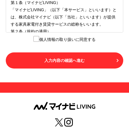
第１条（マイナビLIVING）
「マイナビLIVING」（以下「本サービス」といいます）と
は、株式会社マイナビ（以下「当社」といいます）が提供
する家具家電付き賃貸サービスの総称をいいます。
第２条（規約の適用）
１.本サービスを利用する者（以下「利用者」といいます）
個人情報の取り扱いに同意する
は、本サービスの利用にあたり、本規約および「マイナビ
LIVINGご契約にあたり取得する個人情報の取り扱いについ
て」の内容をすべて承諾したものとみなされます。不承諾
入力内容の確認へ進む
の意思表示は、本サービスを利用しないことをもってのみ
認められるものとし、不承諾の場合には、本サービスを利
用することはできません。
２.利用者は、自らの意思および責任をもって本サービスを
利用するものとします。
第３条（用語の定義）
１.「本サ―ビス」とは、第１章第１条で規定する当社が運
営するマイナビLIVINGを意味します。
２.「利用者」とは、第１章第２条に規定する本サービスを