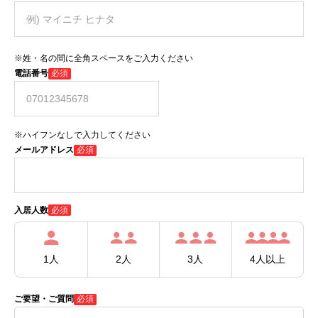
※姓・名の間に全角スペースをご入力ください
電話番号
必須
※ハイフンなしで入力してください
メールアドレス
必須
必須
入居人数
1人
2人
3人
4人以上
ご要望・ご質問
必須