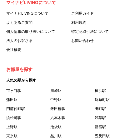
マイナビLIVINGについて
利用する個人を意味します。
３.「本サイト」とは、当社が運営する本サービスに関する
マイナビLIVINGについて
ご利用ガイド
ウェブサイトを意味します。
よくあるご質問
利用規約
４.「物件」とは、本サイトに掲載された賃貸物件を意味し
個人情報の取り扱いについて
特定商取引法について
ます。
法人のお客さま
お問い合わせ
５.「会員」とは、第２章第１条に基づき会員登録が完了し
会社概要
た個人を意味します。
６.「会員情報」とは、会員が第２章第１条に基づき会員登
録した情報、本サービス利用中に当社が登録を求めた情報
お部屋を探す
およびこれらの情報について会員自身が、追加・変更を行
人気の駅から探す
った場合の当該情報を意味します。
７.「本会員制度」とは、会員による本サービスの利用の促
市ヶ谷駅
川崎駅
横浜駅
進を目的とした会員制度を意味します。
蒲田駅
中野駅
錦糸町駅
８.「本規約等」とは、本規約、マイナビLIVINGご契約にあ
門前仲町駅
飯田橋駅
田町駅
たり取得する個人情報の取り扱いについて、定期建物賃貸
浜松町駅
六本木駅
浅草駅
借契約書およびオプション注文書を意味します。
上野駅
池袋駅
新宿駅
９.「契約期間開始日」とは、定期建物賃貸借契約（以下
東京駅
「賃貸借契約」と言います）の開始日のことで、利用者の
品川駅
五反田駅