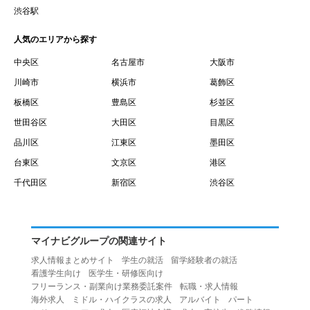
賃借権が発生する日を意味します。
渋谷駅
１０.「予約」とは、会員が当社との間で賃貸借契約を締結
人気のエリアから探す
するために、選んだ物件を保留することを意味します。
１１.「予約情報」とは、物件を予約するために必要な当社
中央区
名古屋市
大阪市
所定の情報を意味します。物件情報や期間、オプション等
川崎市
横浜市
葛飾区
の他に、契約者情報、入居者情報、緊急連絡先の情報も含
板橋区
豊島区
杉並区
みます。
世田谷区
大田区
目黒区
１２.「キャンセル」とは、賃貸借契約締結後から契約期間
品川区
江東区
墨田区
開始日前までに、利用者が賃貸借契約を解除することを意
台東区
文京区
港区
味します。
１３.「中途解約」とは、賃貸借契約期間の途中で、利用者
千代田区
新宿区
渋谷区
が賃貸借契約を終了させることを意味します。
第４条（利用者の禁止行為）
１.利用者は、本サービスを利用する上で次の各号に定める
マイナビグループの関連サイト
行為またはそのおそれのある行為を行ってはならないもの
求人情報まとめサイト
学生の就活
留学経験者の就活
とします。
看護学生向け
医学生・研修医向け
（１）重複、虚偽の情報、または自己以外の情報を登録す
フリーランス・副業向け業務委託案件
転職・求人情報
海外求人
ミドル・ハイクラスの求人
アルバイト
パート
る行為