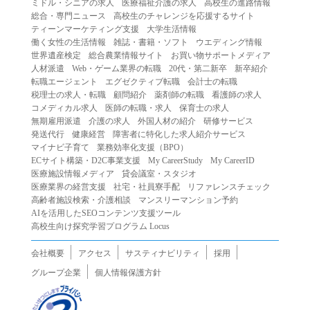
ミドル・シニアの求人
医療福祉介護の求人
高校生の進路情報
（２）第三者になりすまして本サービスを利用する行為
総合・専門ニュース
高校生のチャレンジを応援するサイト
（３）当社または第三者の著作権等の知的財産権、プライ
ティーンマーケティング支援
大学生活情報
働く女性の生活情報
雑誌・書籍・ソフト
ウエディング情報
バシー、その他の権利を侵害する行為
世界遺産検定
総合農業情報サイト
お買い物サポートメディア
（４）当社または第三者を誹謗中傷する行為
人材派遣
Web・ゲーム業界の転職
20代・第二新卒
新卒紹介
（５）当社または第三者に不利益を与える行為
転職エージェント
エグゼクティブ転職
会計士の転職
税理士の求人・転職
顧問紹介
薬剤師の転職
看護師の求人
（６）営利を目的とした行為
コメディカル求人
医師の転職・求人
保育士の求人
（７）政治・選挙・宗教活動またはそれらに類する行為
無期雇用派遣
介護の求人
外国人材の紹介
研修サービス
（８）本サービスの運営を妨害する行為
発送代行
健康経営
障害者に特化した求人紹介サービス
マイナビ子育て
業務効率化支援（BPO）
（９）法令違反、犯罪行為、または公序良俗に反する行為
ECサイト構築・D2C事業支援
My CareerStudy
My CareerID
（１０）暴力的な要求行為、または法的な責任を超えた不
医療施設情報メディア
貸会議室・スタジオ
当な要求行為
医療業界の経営支援
社宅・社員寮手配
リファレンスチェック
（１１）その他当社が不適切であると判断する行為
高齢者施設検索・介護相談
マンスリーマンション予約
AIを活用したSEOコンテンツ支援ツール
２.当社は、前項の定めに該当する行為を行った利用者に対
高校生向け探究学習プログラム Locus
して、事前の通知をすることなく、利用者への本サービス
の提供を停止または中断することができるものとします。
会社概要
アクセス
サスティナビリティ
採用
第５条（免責）
グループ企業
個人情報保護方針
１.当社は、本サービスの利用（これらに伴う当社または第
三者の情報提供行為等を含みます）により、利用者に生じ