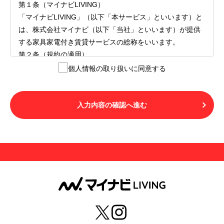
第１条（マイナビLIVING）
「マイナビLIVING」（以下「本サービス」といいます）と
は、株式会社マイナビ（以下「当社」といいます）が提供
する家具家電付き賃貸サービスの総称をいいます。
第２条（規約の適用）
１.本サービスを利用する者（以下「利用者」といいます）
個人情報の取り扱いに同意する
は、本サービスの利用にあたり、本規約および「マイナビ
LIVINGご契約にあたり取得する個人情報の取り扱いについ
て」の内容をすべて承諾したものとみなされます。不承諾
入力内容の確認へ進む
の意思表示は、本サービスを利用しないことをもってのみ
認められるものとし、不承諾の場合には、本サービスを利
用することはできません。
２.利用者は、自らの意思および責任をもって本サービスを
利用するものとします。
第３条（用語の定義）
１.「本サ―ビス」とは、第１章第１条で規定する当社が運
営するマイナビLIVINGを意味します。
２.「利用者」とは、第１章第２条に規定する本サービスを