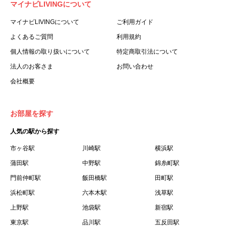
マイナビLIVINGについて
利用する個人を意味します。
３.「本サイト」とは、当社が運営する本サービスに関する
マイナビLIVINGについて
ご利用ガイド
ウェブサイトを意味します。
よくあるご質問
利用規約
４.「物件」とは、本サイトに掲載された賃貸物件を意味し
個人情報の取り扱いについて
特定商取引法について
ます。
法人のお客さま
お問い合わせ
５.「会員」とは、第２章第１条に基づき会員登録が完了し
会社概要
た個人を意味します。
６.「会員情報」とは、会員が第２章第１条に基づき会員登
録した情報、本サービス利用中に当社が登録を求めた情報
お部屋を探す
およびこれらの情報について会員自身が、追加・変更を行
人気の駅から探す
った場合の当該情報を意味します。
７.「本会員制度」とは、会員による本サービスの利用の促
市ヶ谷駅
川崎駅
横浜駅
進を目的とした会員制度を意味します。
蒲田駅
中野駅
錦糸町駅
８.「本規約等」とは、本規約、マイナビLIVINGご契約にあ
門前仲町駅
飯田橋駅
田町駅
たり取得する個人情報の取り扱いについて、定期建物賃貸
浜松町駅
六本木駅
浅草駅
借契約書およびオプション注文書を意味します。
上野駅
池袋駅
新宿駅
９.「契約期間開始日」とは、定期建物賃貸借契約（以下
東京駅
「賃貸借契約」と言います）の開始日のことで、利用者の
品川駅
五反田駅