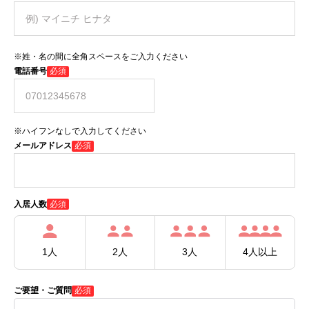
※姓・名の間に全角スペースをご入力ください
電話番号
必須
※ハイフンなしで入力してください
メールアドレス
必須
必須
入居人数
1人
2人
3人
4人以上
ご要望・ご質問
必須