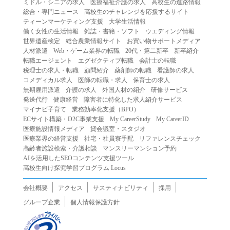
ミドル・シニアの求人
医療福祉介護の求人
高校生の進路情報
（２）第三者になりすまして本サービスを利用する行為
総合・専門ニュース
高校生のチャレンジを応援するサイト
（３）当社または第三者の著作権等の知的財産権、プライ
ティーンマーケティング支援
大学生活情報
働く女性の生活情報
雑誌・書籍・ソフト
ウエディング情報
バシー、その他の権利を侵害する行為
世界遺産検定
総合農業情報サイト
お買い物サポートメディア
（４）当社または第三者を誹謗中傷する行為
人材派遣
Web・ゲーム業界の転職
20代・第二新卒
新卒紹介
（５）当社または第三者に不利益を与える行為
転職エージェント
エグゼクティブ転職
会計士の転職
税理士の求人・転職
顧問紹介
薬剤師の転職
看護師の求人
（６）営利を目的とした行為
コメディカル求人
医師の転職・求人
保育士の求人
（７）政治・選挙・宗教活動またはそれらに類する行為
無期雇用派遣
介護の求人
外国人材の紹介
研修サービス
（８）本サービスの運営を妨害する行為
発送代行
健康経営
障害者に特化した求人紹介サービス
マイナビ子育て
業務効率化支援（BPO）
（９）法令違反、犯罪行為、または公序良俗に反する行為
ECサイト構築・D2C事業支援
My CareerStudy
My CareerID
（１０）暴力的な要求行為、または法的な責任を超えた不
医療施設情報メディア
貸会議室・スタジオ
当な要求行為
医療業界の経営支援
社宅・社員寮手配
リファレンスチェック
（１１）その他当社が不適切であると判断する行為
高齢者施設検索・介護相談
マンスリーマンション予約
AIを活用したSEOコンテンツ支援ツール
２.当社は、前項の定めに該当する行為を行った利用者に対
高校生向け探究学習プログラム Locus
して、事前の通知をすることなく、利用者への本サービス
の提供を停止または中断することができるものとします。
会社概要
アクセス
サスティナビリティ
採用
第５条（免責）
グループ企業
個人情報保護方針
１.当社は、本サービスの利用（これらに伴う当社または第
三者の情報提供行為等を含みます）により、利用者に生じ