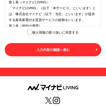
第１条（マイナビLIVING）
「マイナビLIVING」（以下「本サービス」といいます）と
は、株式会社マイナビ（以下「当社」といいます）が提供
する家具家電付き賃貸サービスの総称をいいます。
第２条（規約の適用）
１.本サービスを利用する者（以下「利用者」といいます）
個人情報の取り扱いに同意する
は、本サービスの利用にあたり、本規約および「マイナビ
LIVINGご契約にあたり取得する個人情報の取り扱いについ
て」の内容をすべて承諾したものとみなされます。不承諾
入力内容の確認へ進む
の意思表示は、本サービスを利用しないことをもってのみ
認められるものとし、不承諾の場合には、本サービスを利
用することはできません。
２.利用者は、自らの意思および責任をもって本サービスを
利用するものとします。
第３条（用語の定義）
１.「本サ―ビス」とは、第１章第１条で規定する当社が運
営するマイナビLIVINGを意味します。
２.「利用者」とは、第１章第２条に規定する本サービスを