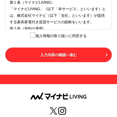
第１条（マイナビLIVING）
「マイナビLIVING」（以下「本サービス」といいます）と
は、株式会社マイナビ（以下「当社」といいます）が提供
する家具家電付き賃貸サービスの総称をいいます。
第２条（規約の適用）
１.本サービスを利用する者（以下「利用者」といいます）
個人情報の取り扱いに同意する
は、本サービスの利用にあたり、本規約および「マイナビ
LIVINGご契約にあたり取得する個人情報の取り扱いについ
て」の内容をすべて承諾したものとみなされます。不承諾
入力内容の確認へ進む
の意思表示は、本サービスを利用しないことをもってのみ
認められるものとし、不承諾の場合には、本サービスを利
用することはできません。
２.利用者は、自らの意思および責任をもって本サービスを
利用するものとします。
第３条（用語の定義）
１.「本サ―ビス」とは、第１章第１条で規定する当社が運
営するマイナビLIVINGを意味します。
２.「利用者」とは、第１章第２条に規定する本サービスを