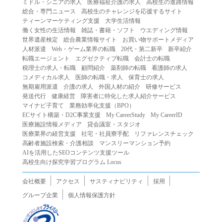
ミドル・シニアの求人
医療福祉介護の求人
高校生の進路情報
（２）第三者になりすまして本サービスを利用する行為
総合・専門ニュース
高校生のチャレンジを応援するサイト
（３）当社または第三者の著作権等の知的財産権、プライ
ティーンマーケティング支援
大学生活情報
働く女性の生活情報
雑誌・書籍・ソフト
ウエディング情報
バシー、その他の権利を侵害する行為
世界遺産検定
総合農業情報サイト
お買い物サポートメディア
（４）当社または第三者を誹謗中傷する行為
人材派遣
Web・ゲーム業界の転職
20代・第二新卒
新卒紹介
（５）当社または第三者に不利益を与える行為
転職エージェント
エグゼクティブ転職
会計士の転職
税理士の求人・転職
顧問紹介
薬剤師の転職
看護師の求人
（６）営利を目的とした行為
コメディカル求人
医師の転職・求人
保育士の求人
（７）政治・選挙・宗教活動またはそれらに類する行為
無期雇用派遣
介護の求人
外国人材の紹介
研修サービス
（８）本サービスの運営を妨害する行為
発送代行
健康経営
障害者に特化した求人紹介サービス
マイナビ子育て
業務効率化支援（BPO）
（９）法令違反、犯罪行為、または公序良俗に反する行為
ECサイト構築・D2C事業支援
My CareerStudy
My CareerID
（１０）暴力的な要求行為、または法的な責任を超えた不
医療施設情報メディア
貸会議室・スタジオ
当な要求行為
医療業界の経営支援
社宅・社員寮手配
リファレンスチェック
（１１）その他当社が不適切であると判断する行為
高齢者施設検索・介護相談
マンスリーマンション予約
AIを活用したSEOコンテンツ支援ツール
２.当社は、前項の定めに該当する行為を行った利用者に対
高校生向け探究学習プログラム Locus
して、事前の通知をすることなく、利用者への本サービス
の提供を停止または中断することができるものとします。
会社概要
アクセス
サスティナビリティ
採用
第５条（免責）
グループ企業
個人情報保護方針
１.当社は、本サービスの利用（これらに伴う当社または第
三者の情報提供行為等を含みます）により、利用者に生じ