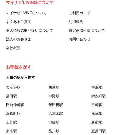
マイナビLIVINGについて
利用する個人を意味します。
３.「本サイト」とは、当社が運営する本サービスに関する
マイナビLIVINGについて
ご利用ガイド
ウェブサイトを意味します。
よくあるご質問
利用規約
４.「物件」とは、本サイトに掲載された賃貸物件を意味し
個人情報の取り扱いについて
特定商取引法について
ます。
法人のお客さま
お問い合わせ
５.「会員」とは、第２章第１条に基づき会員登録が完了し
会社概要
た個人を意味します。
６.「会員情報」とは、会員が第２章第１条に基づき会員登
録した情報、本サービス利用中に当社が登録を求めた情報
お部屋を探す
およびこれらの情報について会員自身が、追加・変更を行
人気の駅から探す
った場合の当該情報を意味します。
７.「本会員制度」とは、会員による本サービスの利用の促
市ヶ谷駅
川崎駅
横浜駅
進を目的とした会員制度を意味します。
蒲田駅
中野駅
錦糸町駅
８.「本規約等」とは、本規約、マイナビLIVINGご契約にあ
門前仲町駅
飯田橋駅
田町駅
たり取得する個人情報の取り扱いについて、定期建物賃貸
浜松町駅
六本木駅
浅草駅
借契約書およびオプション注文書を意味します。
上野駅
池袋駅
新宿駅
９.「契約期間開始日」とは、定期建物賃貸借契約（以下
東京駅
「賃貸借契約」と言います）の開始日のことで、利用者の
品川駅
五反田駅