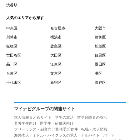
賃借権が発生する日を意味します。
渋谷駅
１０.「予約」とは、会員が当社との間で賃貸借契約を締結
人気のエリアから探す
するために、選んだ物件を保留することを意味します。
１１.「予約情報」とは、物件を予約するために必要な当社
中央区
名古屋市
大阪市
所定の情報を意味します。物件情報や期間、オプション等
川崎市
横浜市
葛飾区
の他に、契約者情報、入居者情報、緊急連絡先の情報も含
板橋区
豊島区
杉並区
みます。
世田谷区
大田区
目黒区
１２.「キャンセル」とは、賃貸借契約締結後から契約期間
品川区
江東区
墨田区
開始日前までに、利用者が賃貸借契約を解除することを意
台東区
文京区
港区
味します。
１３.「中途解約」とは、賃貸借契約期間の途中で、利用者
千代田区
新宿区
渋谷区
が賃貸借契約を終了させることを意味します。
第４条（利用者の禁止行為）
１.利用者は、本サービスを利用する上で次の各号に定める
マイナビグループの関連サイト
行為またはそのおそれのある行為を行ってはならないもの
求人情報まとめサイト
学生の就活
留学経験者の就活
とします。
看護学生向け
医学生・研修医向け
（１）重複、虚偽の情報、または自己以外の情報を登録す
フリーランス・副業向け業務委託案件
転職・求人情報
海外求人
ミドル・ハイクラスの求人
アルバイト
パート
る行為