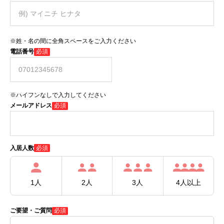
※姓・名の間に全角スペースをご入力ください
電話番号
必須
※ハイフンなしで入力してください
メールアドレス
必須
必須
入居人数
1人
2人
3人
4人以上
ご要望・ご質問
必須