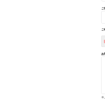
ご
ご
お
※