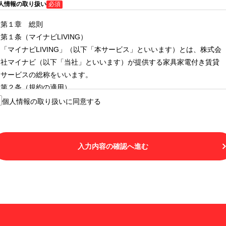
人情報の取り扱い
必須
第１章 総則
第１条（マイナビLIVING）
「マイナビLIVING」（以下「本サービス」といいます）とは、株式会
社マイナビ（以下「当社」といいます）が提供する家具家電付き賃貸
サービスの総称をいいます。
第２条（規約の適用）
１.本サービスを利用する者（以下「利用者」といいます）は、本サー
個人情報の取り扱いに同意する
ビスの利用にあたり、本規約および「マイナビLIVINGご契約にあたり
取得する個人情報の取り扱いについて」の内容をすべて承諾したもの
とみなされます。不承諾の意思表示は、本サービスを利用しないこと
入力内容の確認へ進む
をもってのみ認められるものとし、不承諾の場合には、本サービスを
利用することはできません。
２.利用者は、自らの意思および責任をもって本サービスを利用するも
のとします。
第３条（用語の定義）
１.「本サ―ビス」とは、第１章第１条で規定する当社が運営するマイ