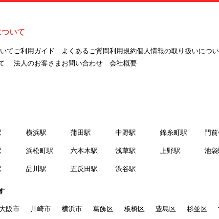
ナビLIVINGを意味します。
２.「利用者」とは、第１章第２条に規定する本サービスを利用する個
人を意味します。
について
３.「本サイト」とは、当社が運営する本サービスに関するウェブサイ
トを意味します。
ついて
ご利用ガイド
よくあるご質問
利用規約
個人情報の取り扱いについ
４.「物件」とは、本サイトに掲載された賃貸物件を意味します。
て
法人のお客さま
お問い合わせ
会社概要
５.「会員」とは、第２章第１条に基づき会員登録が完了した個人を意
味します。
６.「会員情報」とは、会員が第２章第１条に基づき会員登録した情
報、本サービス利用中に当社が登録を求めた情報およびこれらの情報
について会員自身が、追加・変更を行った場合の当該情報を意味しま
駅
横浜駅
蒲田駅
中野駅
錦糸町駅
門前
す。
７.「本会員制度」とは、会員による本サービスの利用の促進を目的と
駅
浜松町駅
六本木駅
浅草駅
上野駅
池袋
した会員制度を意味します。
駅
品川駅
五反田駅
渋谷駅
８.「本規約等」とは、本規約、マイナビLIVINGご契約にあたり取得す
る個人情報の取り扱いについて、定期建物賃貸借契約書およびオプシ
す
ョン注文書を意味します。
９.「契約期間開始日」とは、定期建物賃貸借契約（以下「賃貸借契
大阪市
川崎市
横浜市
葛飾区
板橋区
豊島区
杉並区